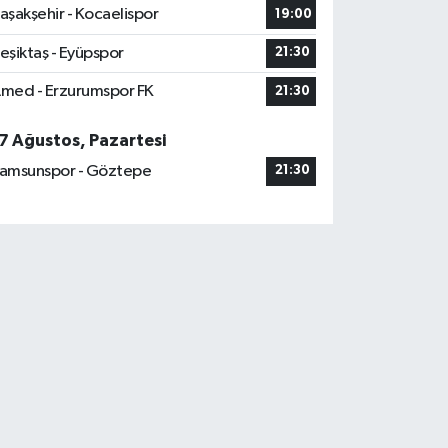
aşakşehir - Kocaelispor
19:00
eşiktaş - Eyüpspor
21:30
med - Erzurumspor FK
21:30
7 Ağustos, Pazartesi
amsunspor - Göztepe
21:30