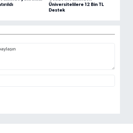
ırıldı
Üniversitelilere 12 Bin TL
Destek