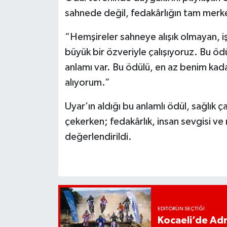
sahnede değil, fedakârlığın tam merkez
“Hemşireler sahneye alışık olmayan, i
büyük bir özveriyle çalışıyoruz. Bu ödü
anlamı var. Bu ödülü, en az benim ka
alıyorum.”
Uyar’ın aldığı bu anlamlı ödül, sağlık
çekerken; fedakârlık, insan sevgisi ve
değerlendirildi.
EDITÖRÜN SEÇTIĞI
Kocaeli’de Adr