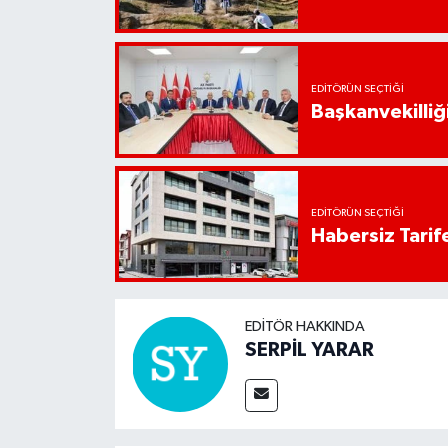
EDITÖRÜN SEÇTIĞI
Başkanvekilliği
EDITÖRÜN SEÇTIĞI
Habersiz Tarife
EDITÖR HAKKINDA
SERPİL YARAR