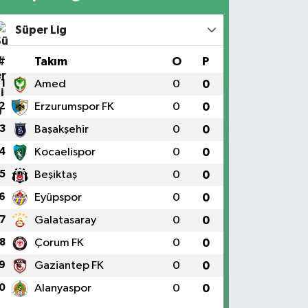
Süper Lig
#
Takım
O
P
1
Amed
0
0
2
Erzurumspor FK
0
0
3
Başakşehir
0
0
4
Kocaelispor
0
0
5
Beşiktaş
0
0
6
Eyüpspor
0
0
7
Galatasaray
0
0
8
Çorum FK
0
0
9
Gaziantep FK
0
0
0
Alanyaspor
0
0