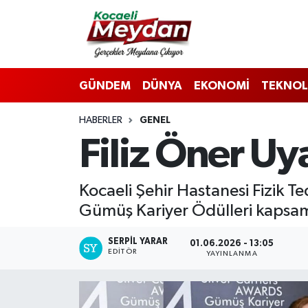
Nöbetçi Eczaneler
GÜNDEM
DÜNYA
EKONOMİ
TEKNOL
Hava Durumu
HABERLER
GENEL
Trafik Durumu
Filiz Öner Uy
Süper Lig Puan Durumu ve Fikstür
Kocaeli Şehir Hastanesi Fizik Te
Tüm Manşetler
Gümüş Kariyer Ödülleri kapsamı
Son Dakika Haberleri
SERPİL YARAR
01.06.2026 - 13:05
EDITÖR
YAYINLANMA
Haber Arşivi