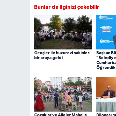
Bunlar da ilginizi çekebilir
Gençler ile huzurevi sakinleri
Başkan Bü
bir araya geldi
"Belediyec
Cumhurba
Öğrendik
Çocuklar ve Aileler Mahalle
Dilovası m