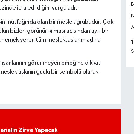
B
inde icra edildiğini vurguladı:
B
şin mutfağında olan bir meslek grubudur. Çok
A
lün bizleri görünür kılması açısından ayrı bir
dar emek veren tüm meslektaşlarım adına
1
S
 çalışanlarının görünmeyen emeğine dikkat
 meslek aşkının güçlü bir sembolü olarak
enalin Zirve Yapacak