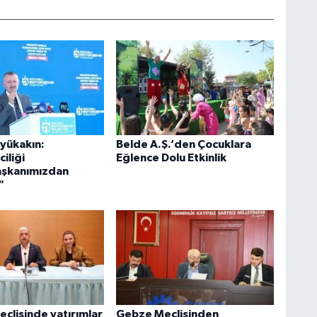
yükakın:
Belde A.Ş.’den Çocuklara
iliği
Eğlence Dolu Etkinlik
şkanımızdan
"
eclisinde yatırımlar
Gebze Meclisinden