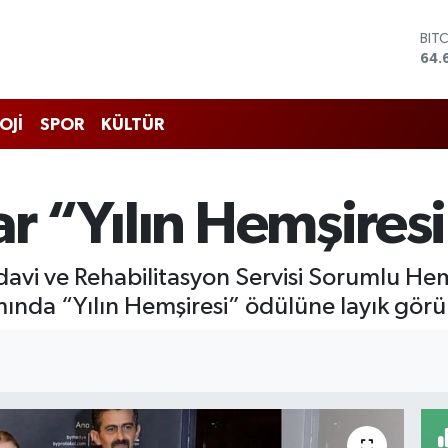
BIT
64.
DO
47,
EU
55,
OJİ
SPOR
KÜLTÜR
STE
64,
GRA
651
ar “Yılın Hemşiresi
BİS
13.
davi ve Rehabilitasyon Servisi Sorumlu Hemş
nda “Yılın Hemşiresi” ödülüne layık görü