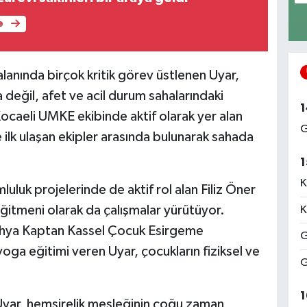
e
alanında birçok kritik görev üstlenen Uyar,
a değil, afet ve acil durum sahalarındaki
1
 Kocaeli UMKE ekibinde aktif olarak yer alan
G
lk ulaşan ekipler arasında bulunarak sahada
1
K
luluk projelerinde de aktif rol alan Filiz Öner
itmeni olarak da çalışmalar yürütüyor.
K
 Yahya Kaptan Kassel Çocuk Esirgeme
G
ga eğitimi veren Uyar, çocukların fiziksel ve
G
1
Uyar, hemşirelik mesleğinin çoğu zaman