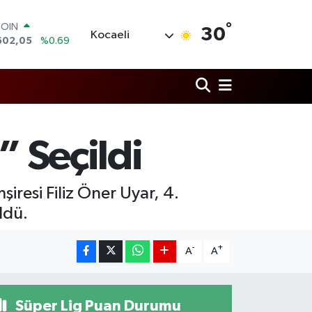
COIN
°
602,05
%0.69
30
Kocaeli
LAR
5986
%0.06
RO
0700
%0.1
RLİN
2438
%0.21
M ALTIN
3.94
%0.32
” Seçildi
T100
768
%48
iresi Filiz Öner Uyar, 4.
ldü.
-
+
A
A
Süper Lig Puan Durumu