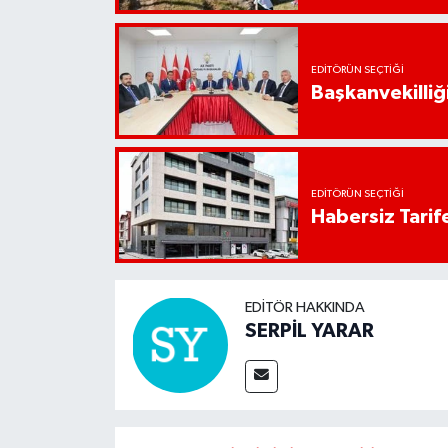
EDITÖRÜN SEÇTIĞI
Başkanvekilliği
EDITÖRÜN SEÇTIĞI
Habersiz Tarife
EDITÖR HAKKINDA
SERPİL YARAR