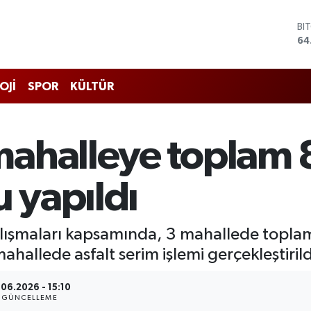
BI
64
DO
47
EU
OJİ
SPOR
KÜLTÜR
55
ST
64
GR
mahalleye toplam 
65
Bİ
13
u yapıldı
alışmaları kapsamında, 3 mahallede topl
ahallede asfalt serim işlemi gerçekleştirild
.06.2026 - 15:10
GÜNCELLEME