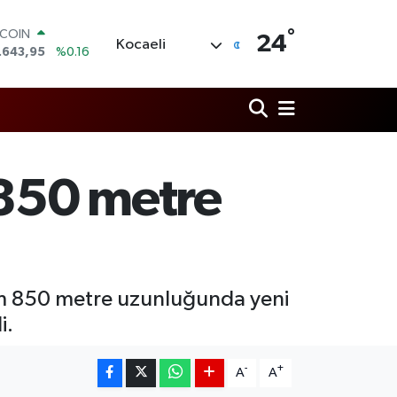
TCOIN
°
24
.643,95
%0.16
Kocaeli
LAR
,6704
%0
RO
,0406
%-0.08
ERLİN
,2143
%0
AM ALTIN
850 metre
00.87
%0.12
ST100
.799
%70
am 850 metre uzunluğunda yeni
i.
-
+
A
A