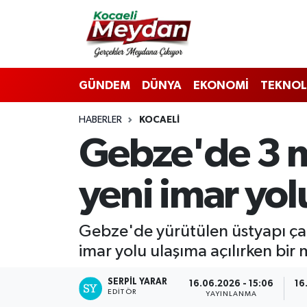
Nöbetçi Eczaneler
GÜNDEM
DÜNYA
EKONOMİ
TEKNOL
Hava Durumu
HABERLER
KOCAELI
Trafik Durumu
Gebze'de 3 
Süper Lig Puan Durumu ve Fikstür
yeni imar yol
Tüm Manşetler
Son Dakika Haberleri
Gebze'de yürütülen üstyapı ç
imar yolu ulaşıma açılırken bir m
Haber Arşivi
SERPİL YARAR
16.06.2026 - 15:06
16
EDITÖR
YAYINLANMA