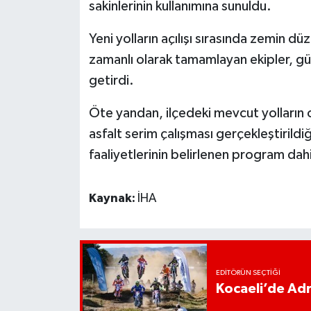
sakinlerinin kullanımına sunuldu.
Yeni yolların açılışı sırasında zemin d
zamanlı olarak tamamlayan ekipler, gü
getirdi.
Öte yandan, ilçedeki mevcut yolların
asfalt serim çalışması gerçekleştirildi
faaliyetlerinin belirlenen program dahil
Kaynak:
İHA
EDITÖRÜN SEÇTIĞI
Kocaeli’de Adr