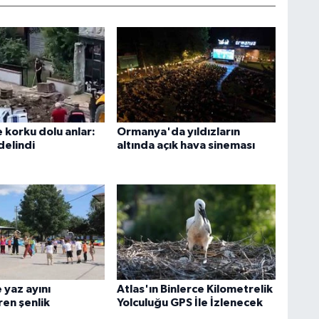
 korku dolu anlar:
Ormanya'da yıldızların
delindi
altında açık hava sineması
 yaz ayını
Atlas'ın Binlerce Kilometrelik
ren şenlik
Yolculuğu GPS İle İzlenecek