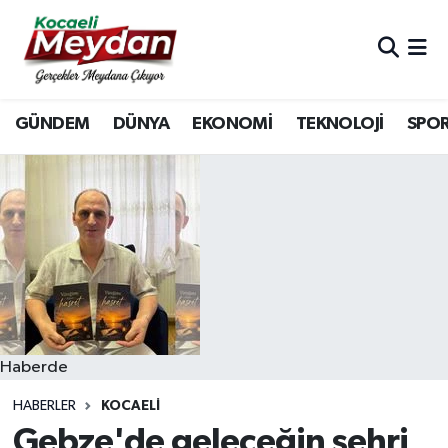
Nöbetçi Eczaneler
GÜNDEM
DÜNYA
EKONOMİ
TEKNOLOJİ
SPO
Hava Durumu
Trafik Durumu
Süper Lig Puan Durumu ve Fikstür
Tüm Manşetler
Son Dakika Haberleri
Haberde
Haber Arşivi
HABERLER
KOCAELI
Gebze'de geleceğin şehri