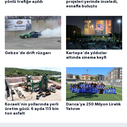
yönlü trafiğe açıldı
projeleri yerinde inceledi,
esnafla buluştu
Gebze'de drift rüzgarı
Kartepe'de yıldızlar
altında sinema keyfi
Kocaeli'nin yollarında yerli
Darıca'ya 250 Milyon Liralık
üretim gücü: 6 ayda 115 bin
Yatırım
ton asfalt