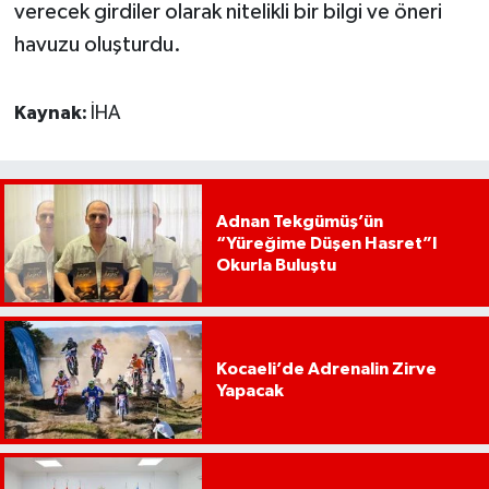
verecek girdiler olarak nitelikli bir bilgi ve öneri
havuzu oluşturdu.
Kaynak:
İHA
Adnan Tekgümüş’ün
“Yüreğime Düşen Hasret”I
Okurla Buluştu
Kocaeli’de Adrenalin Zirve
Yapacak