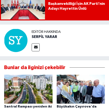
Başkanvekilliği İçin AK Parti’nin
Adayı Hayrettin Ünlü
EDITÖR HAKKINDA
SERPİL YARAR
Bunlar da ilginizi çekebilir
Santral Rampası yeniden iki
Büyükakın Çayırova'da