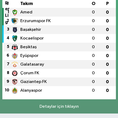
#
Takım
O
P
1
Amed
0
0
2
Erzurumspor FK
0
0
3
Başakşehir
0
0
4
Kocaelispor
0
0
5
Beşiktaş
0
0
6
Eyüpspor
0
0
7
Galatasaray
0
0
8
Çorum FK
0
0
9
Gaziantep FK
0
0
10
Alanyaspor
0
0
Detaylar için tıklayın