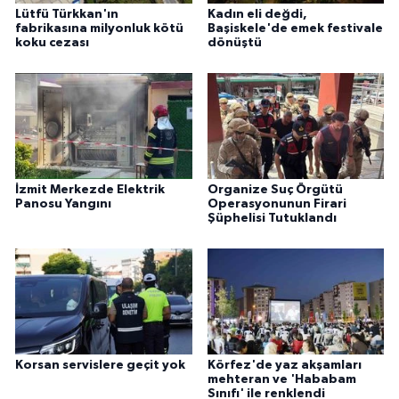
Lütfü Türkkan'ın
Kadın eli değdi,
fabrikasına milyonluk kötü
Başiskele'de emek festivale
koku cezası
dönüştü
İzmit Merkezde Elektrik
Organize Suç Örgütü
Panosu Yangını
Operasyonunun Firari
Şüphelisi Tutuklandı
Korsan servislere geçit yok
Körfez'de yaz akşamları
mehteran ve 'Hababam
Sınıfı' ile renklendi