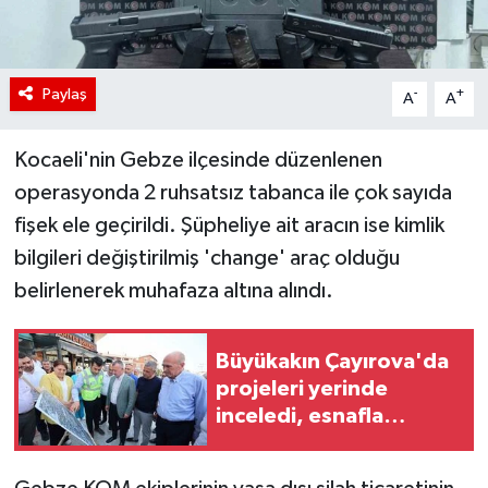
Paylaş
-
+
A
A
Kocaeli'nin Gebze ilçesinde düzenlenen
operasyonda 2 ruhsatsız tabanca ile çok sayıda
fişek ele geçirildi. Şüpheliye ait aracın ise kimlik
bilgileri değiştirilmiş 'change' araç olduğu
belirlenerek muhafaza altına alındı.
Büyükakın Çayırova'da
projeleri yerinde
inceledi, esnafla
buluştu