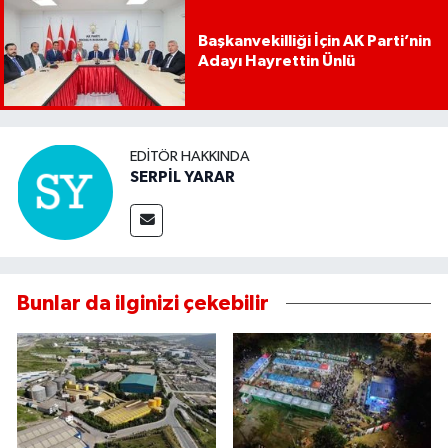
Başkanvekilliği İçin AK Parti’nin
Adayı Hayrettin Ünlü
EDITÖR HAKKINDA
SERPİL YARAR
Bunlar da ilginizi çekebilir