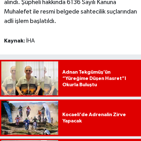
alındı. Şüpheli hakkında 6136 Sayılı Kanuna
Muhalefet ile resmi belgede sahtecilik suçlarından
adli işlem başlatıldı.
Kaynak:
İHA
Adnan Tekgümüş’ün
“Yüreğime Düşen Hasret”I
Okurla Buluştu
Kocaeli’de Adrenalin Zirve
Yapacak