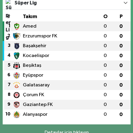
Süper Lig
#
Takım
O
P
1
Amed
0
0
2
Erzurumspor FK
0
0
3
Başakşehir
0
0
4
Kocaelispor
0
0
5
Beşiktaş
0
0
6
Eyüpspor
0
0
7
Galatasaray
0
0
8
Çorum FK
0
0
9
Gaziantep FK
0
0
10
Alanyaspor
0
0
Detaylar için tıklayın