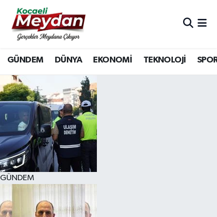
Nöbetçi Eczaneler
GÜNDEM
DÜNYA
EKONOMİ
TEKNOLOJİ
SPO
Hava Durumu
Trafik Durumu
Süper Lig Puan Durumu ve Fikstür
Tüm Manşetler
Son Dakika Haberleri
GÜNDEM
Haber Arşivi