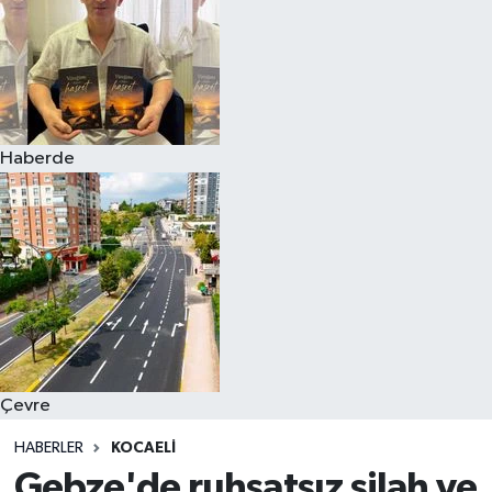
Haberde
Çevre
HABERLER
KOCAELI
Gebze'de ruhsatsız silah ve