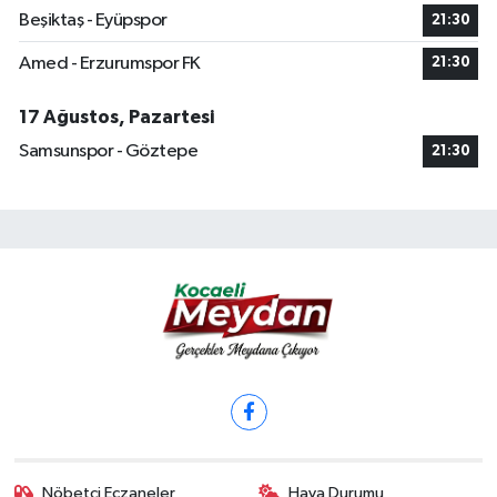
Beşiktaş - Eyüpspor
21:30
Amed - Erzurumspor FK
21:30
17 Ağustos, Pazartesi
Samsunspor - Göztepe
21:30
Nöbetçi Eczaneler
Hava Durumu