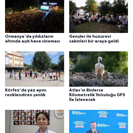
Ormanya'da yıldızların
Gençler ile huzurevi
altında açık hava sineması
sakinleri bir araya geldi
Körfez'de yaz ayını
Atlas'ın Binlerce
renklendiren şenlik
Kilometrelik Yolculuğu GPS
İle İzlenecek