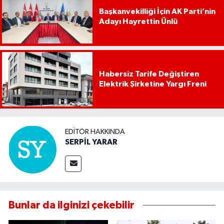
Başkanvekilliği İçin AK Parti’nin
Adayı Hayrettin Ünlü
Habersiz Tarife Değiştiren
Elektrik Şirketine Yargı Freni
EDITÖR HAKKINDA
SERPİL YARAR
Bunlar da ilginizi çekebilir