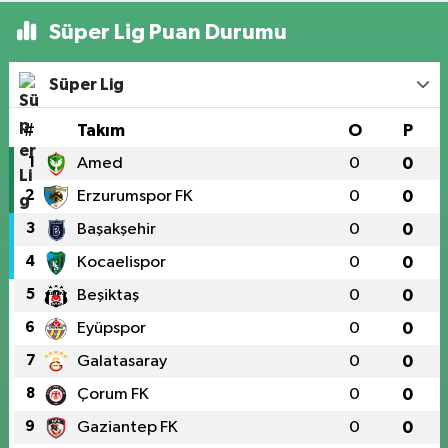
Süper Lig Puan Durumu
Süper Lig
#
Takım
O
P
1
Amed
0
0
2
Erzurumspor FK
0
0
3
Başakşehir
0
0
4
Kocaelispor
0
0
5
Beşiktaş
0
0
6
Eyüpspor
0
0
7
Galatasaray
0
0
8
Çorum FK
0
0
9
Gaziantep FK
0
0