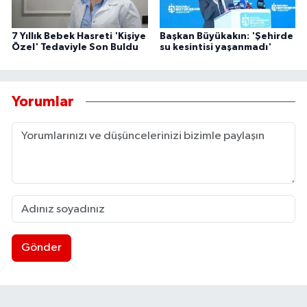
7 Yıllık Bebek Hasreti 'Kişiye
Başkan Büyükakın: 'Şehirde
Özel' Tedaviyle Son Buldu
su kesintisi yaşanmadı'
Yorumlar
Gönder