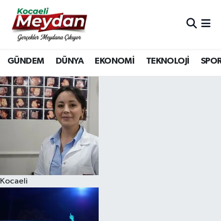
Nöbetçi Eczaneler
GÜNDEM
DÜNYA
EKONOMİ
TEKNOLOJİ
SPO
Hava Durumu
Trafik Durumu
Süper Lig Puan Durumu ve Fikstür
Tüm Manşetler
Son Dakika Haberleri
Kocaeli
Haber Arşivi