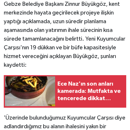
Gebze Belediye Başkanı Zinnur Büyükgöz, kent
merkezinde hayata geçirilecek projeye ilişkin
yaptığı açıklamada, uzun süredir planlama
aşamasında olan yatırımın ihale sürecinin kısa
sürede tamamlanacağını belirtti. Yeni Kuyumcular
Çarşısı'nın 19 dükkan ve bir büfe kapasitesiyle
hizmet vereceğini açıklayan Büyükgöz, şunları
kaydetti:
Ece Naz'ın son anları
kamerada: Mutfakta ve
tencerede dikkat
çeken saç telleri
'Üzerinde bulunduğumuz Kuyumcular Çarşısı diye
adlandırdığımız bu alanın ihalesini yakın bir