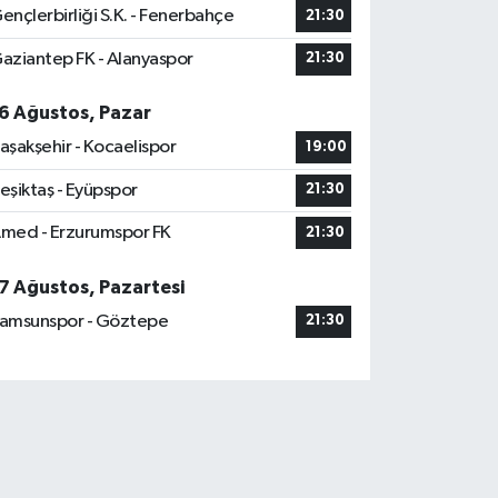
ençlerbirliği S.K. - Fenerbahçe
21:30
aziantep FK - Alanyaspor
21:30
6 Ağustos, Pazar
aşakşehir - Kocaelispor
19:00
eşiktaş - Eyüpspor
21:30
med - Erzurumspor FK
21:30
7 Ağustos, Pazartesi
amsunspor - Göztepe
21:30