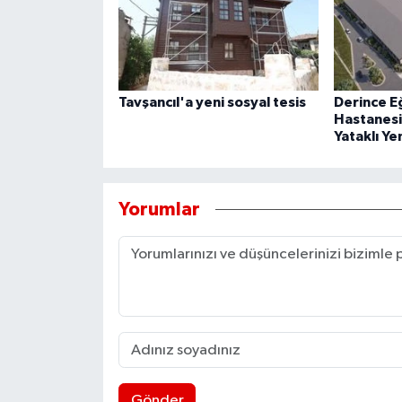
Tavşancıl'a yeni sosyal tesis
Derince E
Hastanesi
Yataklı Ye
Yorumlar
Gönder