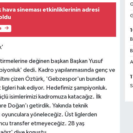
G
hava sineması etkinliklerinin adresi
G
oldu
e
1
B
k'
B
tirmelerine değinen başkan Başkan Yusuf
A
piyonluk' dedi. Kadro yapılanmasında genç ve
1
altını çizen Öztürk, 'Gebzespor'un bundan
S
st ligleri hak ediyor. Hedefimiz şampiyonluk.
üçlü isimlerimizi kadromuza katacağız. İlk
mre Doğan'ı getirdik. Yakında teknik
ç oyunculara yöneleceğiz. Üst liglerden
ncu transfer etmeyeceğiz. 28 yaş
cağız' diye konuştu.