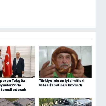
lperen Tokgöz
Türkiye'nin en iyi simitleri
yunları'nda
listesi İzmitlileri kızdırdı
i temsil edecek