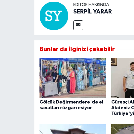
EDITÖR HAKKINDA
SERPİL YARAR
Bunlar da ilginizi çekebilir
Gölcük Değirmendere'de el
Güreşçi A
sanatları rüzgarı esiyor
Akdeniz O
Türkiye'y