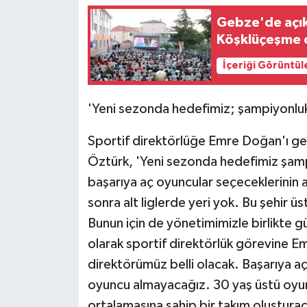
Gebze'de açık 
Köşklüçeşme 
İçeriği Görüntül
'Yeni sezonda hedefimiz; şampiyonlu
Sportif direktörlüğe Emre Doğan'ı ge
Öztürk, 'Yeni sezonda hedefimiz şam
başarıya aç oyuncular seçeceklerinin 
sonra alt liglerde yeri yok. Bu şehir ü
Bunun için de yönetimimizle birlikte g
olarak sportif direktörlük görevine E
direktörümüz belli olacak. Başarıya a
oyuncu almayacağız. 30 yaş üstü oyu
ortalamasına sahip bir takım oluştura