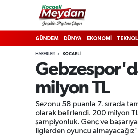
Nöbetçi Eczaneler
GÜNDEM
DÜNYA
EKONOMİ
TEKNOL
Hava Durumu
HABERLER
KOCAELI
Trafik Durumu
Gebzespor'd
Süper Lig Puan Durumu ve Fikstür
milyon TL
Tüm Manşetler
Son Dakika Haberleri
Sezonu 58 puanla 7. sırada tam
olarak belirlendi. 200 milyon 
Haber Arşivi
şampiyonluk. Genç ve başarıya 
liglerden oyuncu almayacağız'