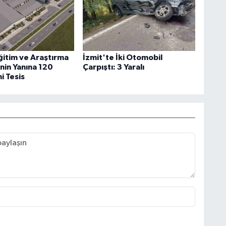
ğitim ve Araştırma
İzmit'te İki Otomobil
nin Yanına 120
Çarpıştı: 3 Yaralı
ni Tesis