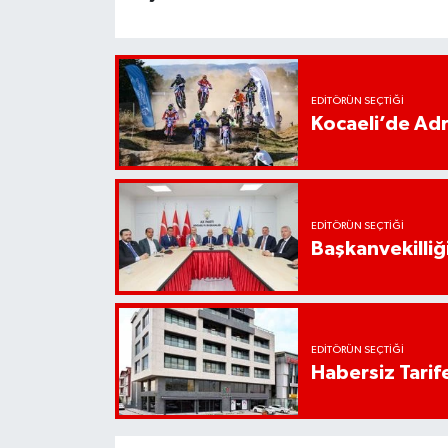
EDITÖRÜN SEÇTIĞI
Kocaeli’de Adr
EDITÖRÜN SEÇTIĞI
Başkanvekilliği
EDITÖRÜN SEÇTIĞI
Habersiz Tarife