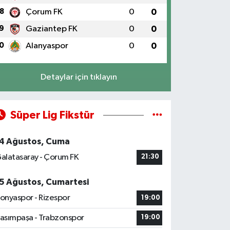
8
Çorum FK
0
0
9
Gaziantep FK
0
0
0
Alanyaspor
0
0
Detaylar için tıklayın
Süper Lig Fikstür
4 Ağustos, Cuma
alatasaray - Çorum FK
21:30
5 Ağustos, Cumartesi
onyaspor - Rizespor
19:00
asımpaşa - Trabzonspor
19:00