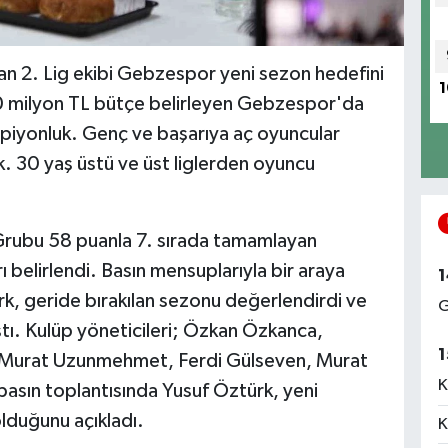
n 2. Lig ekibi Gebzespor yeni sezon hedefini
1
200 milyon TL bütçe belirleyen Gebzespor'da
piyonluk. Genç ve başarıya aç oyuncular
. 30 yaş üstü ve üst liglerden oyuncu
 Grubu 58 puanla 7. sırada tamamlayan
belirlendi. Basın mensuplarıyla bir araya
1
, geride bırakılan sezonu değerlendirdi ve
G
tı. Kulüp yöneticileri; Özkan Özkanca,
1
, Murat Uzunmehmet, Ferdi Gülseven, Murat
K
 basın toplantısında Yusuf Öztürk, yeni
lduğunu açıkladı.
K