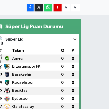
-
+
A
A
Süper Lig Puan Durumu
Süper Lig
#
Takım
O
P
1
Amed
0
0
2
Erzurumspor FK
0
0
3
Başakşehir
0
0
4
Kocaelispor
0
0
5
Beşiktaş
0
0
6
Eyüpspor
0
0
7
Galatasaray
0
0