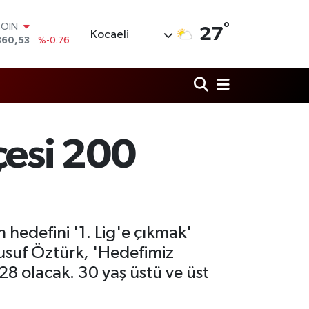
COIN
°
360,53
%-0.76
27
Kocaeli
LAR
7069
%0.17
RO
0265
%0.01
RLİN
1897
%0.02
M ALTIN
8.49
%2.12
esi 200
T100
887
%64
hedefini '1. Lig'e çıkmak'
usuf Öztürk, 'Hedefimiz
8 olacak. 30 yaş üstü ve üst