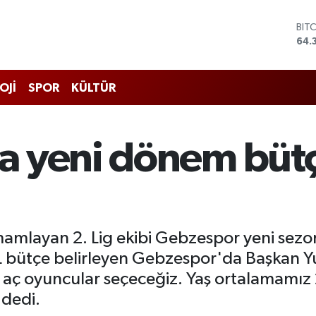
BIT
64.
DO
47,
EU
55,
OJİ
SPOR
KÜLTÜR
STE
64,
GRA
661
a yeni dönem bütç
BİS
13.
amlayan 2. Lig ekibi Gebzespor yeni sezon 
TL bütçe belirleyen Gebzespor'da Başkan Y
aç oyuncular seçeceğiz. Yaş ortalamamız 2
 dedi.