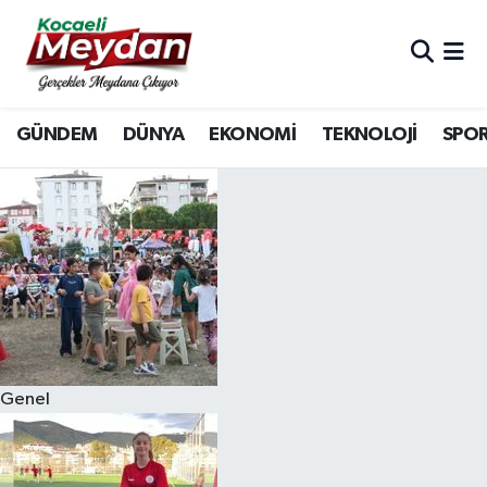
Nöbetçi Eczaneler
GÜNDEM
DÜNYA
EKONOMİ
TEKNOLOJİ
SPO
Hava Durumu
Trafik Durumu
Süper Lig Puan Durumu ve Fikstür
Tüm Manşetler
Son Dakika Haberleri
Genel
Haber Arşivi