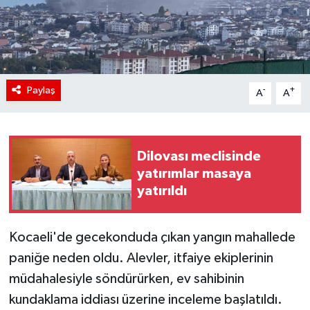
Paylaş
-
+
A
A
Dilovası meclisinde
yatırımlar masaya
yatırıldı
Kocaeli'de gecekonduda çıkan yangın mahallede
paniğe neden oldu. Alevler, itfaiye ekiplerinin
müdahalesiyle söndürürken, ev sahibinin
kundaklama iddiası üzerine inceleme başlatıldı.