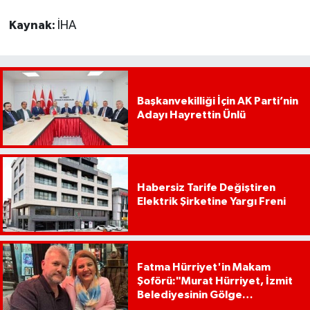
Kaynak:
İHA
Başkanvekilliği İçin AK Parti’nin
Adayı Hayrettin Ünlü
Habersiz Tarife Değiştiren
Elektrik Şirketine Yargı Freni
Fatma Hürriyet'in Makam
Şoförü:"Murat Hürriyet, İzmit
Belediyesinin Gölge
Başkanıdır"