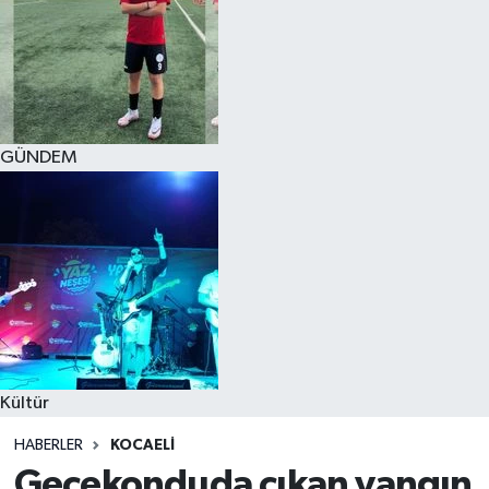
GÜNDEM
Kültür
HABERLER
KOCAELI
Gecekonduda çıkan yangın