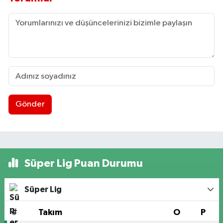
Gönder
Süper Lig Puan Durumu
Süper Lig
#
Takım
O
P