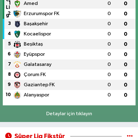
1
Amed
0
0
2
Erzurumspor FK
0
0
3
Başakşehir
0
0
4
Kocaelispor
0
0
5
Beşiktaş
0
0
6
Eyüpspor
0
0
7
Galatasaray
0
0
8
Çorum FK
0
0
9
Gaziantep FK
0
0
10
Alanyaspor
0
0
Detaylar için tıklayın
Süper Lig Fikstür