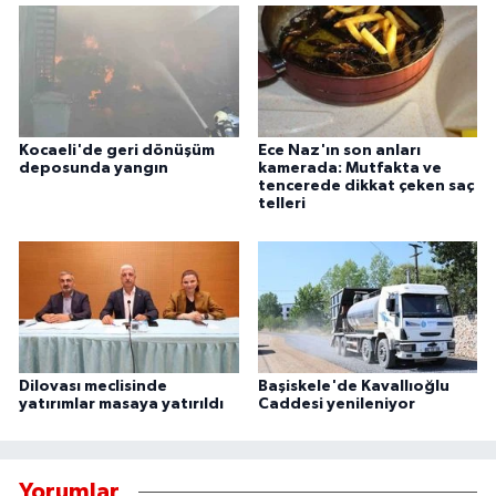
Kocaeli'de geri dönüşüm
Ece Naz'ın son anları
deposunda yangın
kamerada: Mutfakta ve
tencerede dikkat çeken saç
telleri
Dilovası meclisinde
Başiskele'de Kavallıoğlu
yatırımlar masaya yatırıldı
Caddesi yenileniyor
Yorumlar