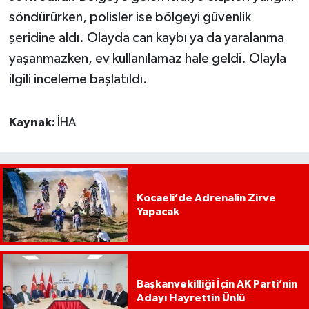
söndürürken, polisler ise bölgeyi güvenlik
şeridine aldı. Olayda can kaybı ya da yaralanma
yaşanmazken, ev kullanılamaz hale geldi. Olayla
ilgili inceleme başlatıldı.
Kaynak:
İHA
Kocaeli’de Adrenalin Zirve
Yapacak
Başkanvekilliği İçin AK Parti’nin
Adayı Hayrettin Ünlü