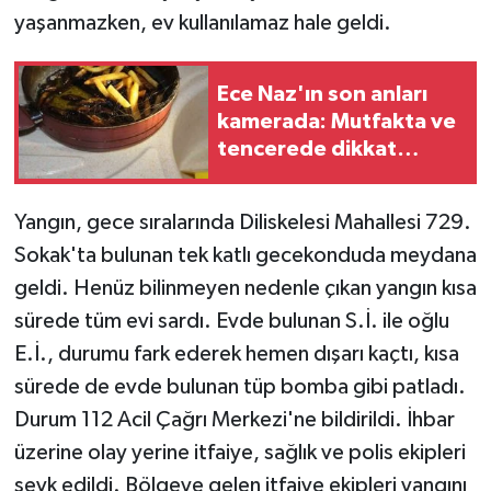
yaşanmazken, ev kullanılamaz hale geldi.
Ece Naz'ın son anları
kamerada: Mutfakta ve
tencerede dikkat
çeken saç telleri
Yangın, gece sıralarında Diliskelesi Mahallesi 729.
Sokak'ta bulunan tek katlı gecekonduda meydana
geldi. Henüz bilinmeyen nedenle çıkan yangın kısa
sürede tüm evi sardı. Evde bulunan S.İ. ile oğlu
E.İ., durumu fark ederek hemen dışarı kaçtı, kısa
sürede de evde bulunan tüp bomba gibi patladı.
Durum 112 Acil Çağrı Merkezi'ne bildirildi. İhbar
üzerine olay yerine itfaiye, sağlık ve polis ekipleri
sevk edildi. Bölgeye gelen itfaiye ekipleri yangını