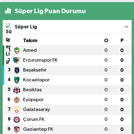
Süper Lig Puan Durumu
Süper Lig
#
Takım
O
P
1
Amed
0
0
2
Erzurumspor FK
0
0
3
Başakşehir
0
0
4
Kocaelispor
0
0
5
Beşiktaş
0
0
6
Eyüpspor
0
0
7
Galatasaray
0
0
8
Çorum FK
0
0
9
Gaziantep FK
0
0