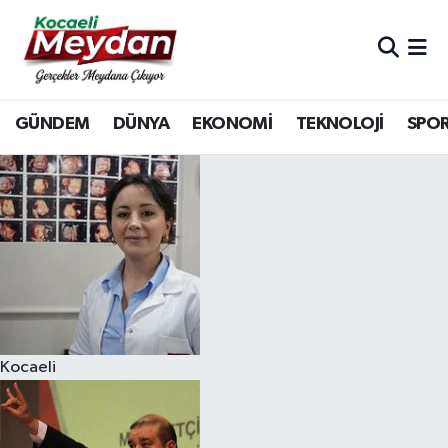
Nöbetçi Eczaneler
GÜNDEM
DÜNYA
EKONOMİ
TEKNOLOJİ
SPO
Hava Durumu
Trafik Durumu
Süper Lig Puan Durumu ve Fikstür
Tüm Manşetler
Son Dakika Haberleri
Kocaeli
Haber Arşivi