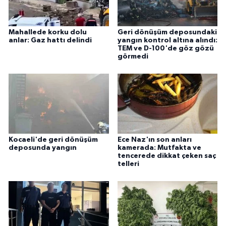
Mahallede korku dolu
Geri dönüşüm deposundaki
anlar: Gaz hattı delindi
yangın kontrol altına alındı:
TEM ve D-100'de göz gözü
görmedi
Kocaeli'de geri dönüşüm
Ece Naz'ın son anları
deposunda yangın
kamerada: Mutfakta ve
tencerede dikkat çeken saç
telleri