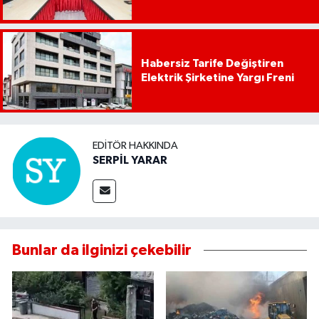
Habersiz Tarife Değiştiren
Elektrik Şirketine Yargı Freni
EDITÖR HAKKINDA
SERPİL YARAR
Bunlar da ilginizi çekebilir