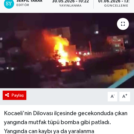
SERPİL YARAR
30.05.2026 - 10:22
01.06.2026 - 13:1
EDITÖR
YAYINLANMA
GÜNCELLEME
Paylaş
-
+
A
A
Kocaeli'nin Dilovası ilçesinde gecekonduda çıkan
yangında mutfak tüpü bomba gibi patladı.
Yangında can kaybı ya da yaralanma