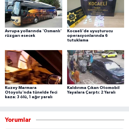
Avrupa yollarında 'Osmanlı'
Kocaeli'de uyuşturucu
rüzgarı esecek
operasyonlarında 6
tutuklama
Kuzey Marmara
Kaldırıma Çıkan Otomobil
Otoyolu'nda tünelde feci
Yayalara Çarptı: 2 Yaralı
kaza: 3 ölü, 1 ağır yaralı
Yorumlar