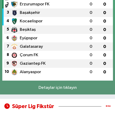
2
Erzurumspor FK
0
0
3
Başakşehir
0
0
4
Kocaelispor
0
0
5
Beşiktaş
0
0
6
Eyüpspor
0
0
7
Galatasaray
0
0
8
Çorum FK
0
0
9
Gaziantep FK
0
0
10
Alanyaspor
0
0
Detaylar için tıklayın
Süper Lig Fikstür