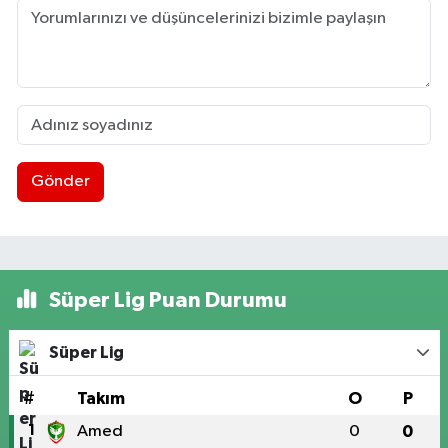
Gönder
Süper Lig Puan Durumu
Süper Lig
#
Takım
O
P
1
Amed
0
0