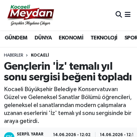
Nöbetçi Eczaneler
GÜNDEM
DÜNYA
EKONOMİ
TEKNOLOJİ
SPO
Hava Durumu
Trafik Durumu
HABERLER
KOCAELI
Gençlerin 'İz' temalı yıl
Süper Lig Puan Durumu ve Fikstür
sonu sergisi beğeni topladı
Tüm Manşetler
Kocaeli Büyükşehir Belediye Konservatuvarı
Güzel ve Geleneksel Sanatlar Bölümü öğrencileri,
Son Dakika Haberleri
geleneksel el sanatlarından modern çalışmalara
uzanan eserlerini 'İz' temalı yıl sonu sergisinde bir
Haber Arşivi
araya getirdi.
SERPİL YARAR
14.06.2026 - 12:02
14.06.2026 - 12:10