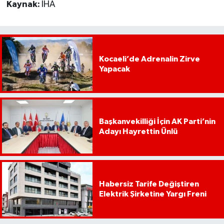
Kaynak:
İHA
Kocaeli’de Adrenalin Zirve
Yapacak
Başkanvekilliği İçin AK Parti’nin
Adayı Hayrettin Ünlü
Habersiz Tarife Değiştiren
Elektrik Şirketine Yargı Freni