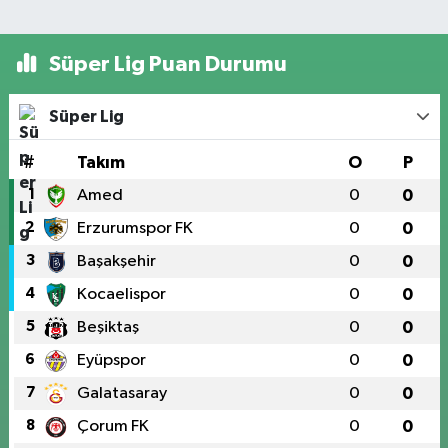
Süper Lig Puan Durumu
Süper Lig
#
Takım
O
P
1
Amed
0
0
2
Erzurumspor FK
0
0
3
Başakşehir
0
0
4
Kocaelispor
0
0
5
Beşiktaş
0
0
6
Eyüpspor
0
0
7
Galatasaray
0
0
8
Çorum FK
0
0