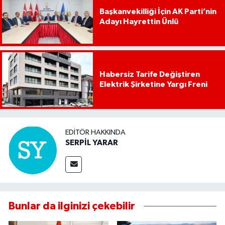
Başkanvekilliği İçin AK Parti’nin
Adayı Hayrettin Ünlü
Habersiz Tarife Değiştiren
Elektrik Şirketine Yargı Freni
EDITÖR HAKKINDA
SERPİL YARAR
Bunlar da ilginizi çekebilir