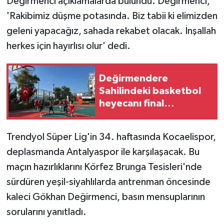
Değirmenci açıklamalarda bulundu. Değirmenci,
'Rakibimiz düşme potasında. Biz tabii ki elimizden
geleni yapacağız, sahada rekabet olacak. İnşallah
herkes için hayırlısı olur' dedi.
Değirmendere
Sahilindeki basketbol
heyecanı final
müsabakalarıyla sona
erdi
Trendyol Süper Lig'in 34. haftasında Kocaelispor,
deplasmanda Antalyaspor ile karşılaşacak. Bu
maçın hazırlıklarını Körfez Brunga Tesisleri'nde
sürdüren yeşil-siyahlılarda antrenman öncesinde
kaleci Gökhan Değirmenci, basın mensuplarının
sorularını yanıtladı.