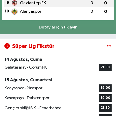
9
Gaziantep FK
0
0
10
Alanyaspor
0
0
Detaylar için tıklayın
Süper Lig Fikstür
14 Ağustos, Cuma
Galatasaray - Çorum FK
21:30
15 Ağustos, Cumartesi
Konyaspor - Rizespor
19:00
Kasımpaşa - Trabzonspor
19:00
Gençlerbirliği S.K. - Fenerbahçe
21:30