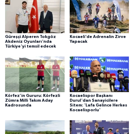
Güreşçi Alperen Tokgöz
Kocaeli’de Adrenalin Zirve
Akdeniz Oyunları'nda
Yapacak
Türkiye'yi temsil edecek
Körfez’in Gururu: Körfezli
Kocaelispor Başkanı
Zümra Milli Takım Aday
Durul'dan Sanayicilere
Kadrosunda
Sitem: 'Lafa Gelince Herkes
Kocaelisporlu'