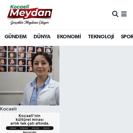
Nöbetçi Eczaneler
GÜNDEM
DÜNYA
EKONOMİ
TEKNOLOJİ
SPO
Hava Durumu
Trafik Durumu
Süper Lig Puan Durumu ve Fikstür
Tüm Manşetler
Son Dakika Haberleri
Kocaeli
Haber Arşivi