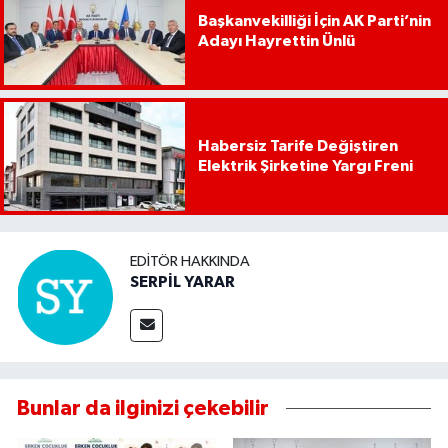
Başkanvekilliği İçin AK Parti’nin
Adayı Hayrettin Ünlü
Habersiz Tarife Değiştiren
Elektrik Şirketine Yargı Freni
EDITÖR HAKKINDA
SERPİL YARAR
Bunlar da ilginizi çekebilir