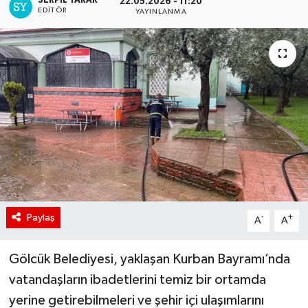
SERPİL YARAR
22.05.2026 - 11:20
EDITÖR
YAYINLANMA
Paylaş
-
+
A
A
Gölcük Belediyesi, yaklaşan Kurban Bayramı’nda
vatandaşların ibadetlerini temiz bir ortamda
yerine getirebilmeleri ve şehir içi ulaşımlarını