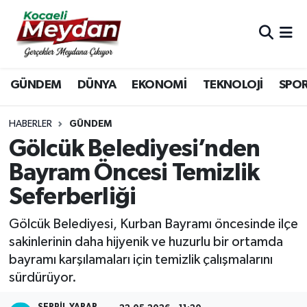
Nöbetçi Eczaneler
GÜNDEM
DÜNYA
EKONOMİ
TEKNOLOJİ
SPO
Hava Durumu
Trafik Durumu
HABERLER
GÜNDEM
Gölcük Belediyesi’nden
Süper Lig Puan Durumu ve Fikstür
Bayram Öncesi Temizlik
Seferberliği
Tüm Manşetler
Gölcük Belediyesi, Kurban Bayramı öncesinde ilçe
Son Dakika Haberleri
sakinlerinin daha hijyenik ve huzurlu bir ortamda
bayramı karşılamaları için temizlik çalışmalarını
Haber Arşivi
sürdürüyor.