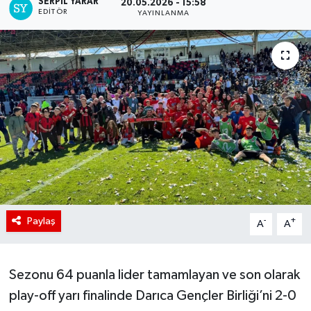
SERPİL YARAR
20.05.2026 - 15:58
EDITÖR
YAYINLANMA
Paylaş
-
+
A
A
Sezonu 64 puanla lider tamamlayan ve son olarak
play-off yarı finalinde Darıca Gençler Birliği’ni 2-0