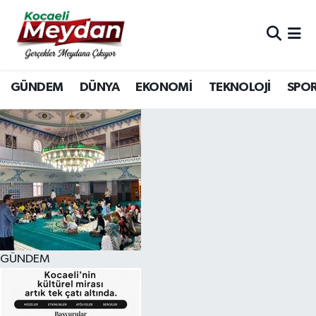
Nöbetçi Eczaneler
GÜNDEM
DÜNYA
EKONOMİ
TEKNOLOJİ
SPO
Hava Durumu
Trafik Durumu
Süper Lig Puan Durumu ve Fikstür
Tüm Manşetler
Son Dakika Haberleri
GÜNDEM
Haber Arşivi