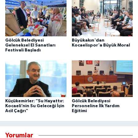
Gölcük Belediyesi
Büyükakın'dan
Geleneksel El Sanatları
Kocaelispor'a Büyük Moral
Festivali Başladı
Küçükemirler: "Su Hayattır:
Gölcük Belediyesi
Kocaeli’nin Su Geleceği İçin
Personeline İlk Yardım
Acil Çağrı"
Eğitimi
Yorumlar