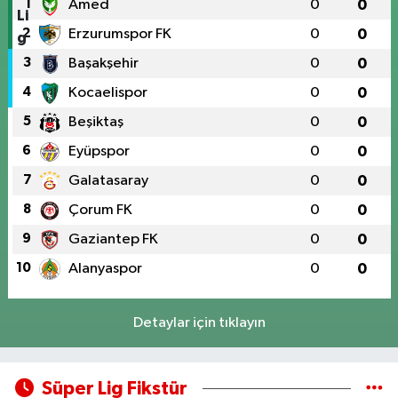
1
Amed
0
0
2
Erzurumspor FK
0
0
3
Başakşehir
0
0
4
Kocaelispor
0
0
5
Beşiktaş
0
0
6
Eyüpspor
0
0
7
Galatasaray
0
0
8
Çorum FK
0
0
9
Gaziantep FK
0
0
10
Alanyaspor
0
0
Detaylar için tıklayın
Süper Lig Fikstür