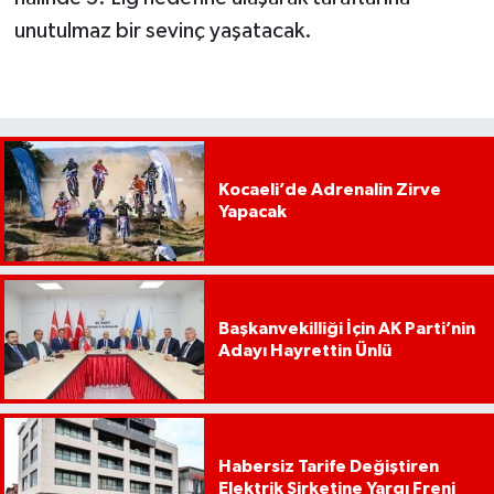
unutulmaz bir sevinç yaşatacak.
Kocaeli’de Adrenalin Zirve
Yapacak
Başkanvekilliği İçin AK Parti’nin
Adayı Hayrettin Ünlü
Habersiz Tarife Değiştiren
Elektrik Şirketine Yargı Freni