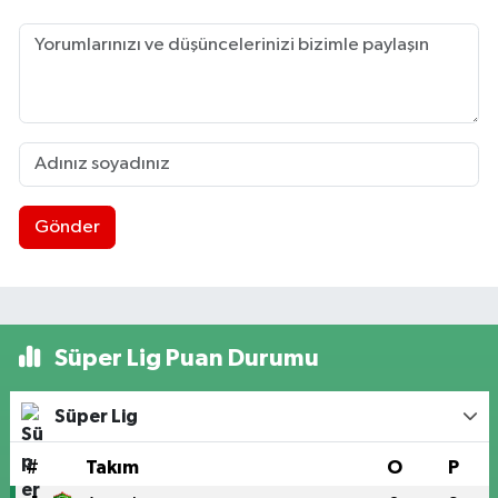
Gönder
Süper Lig Puan Durumu
Süper Lig
#
Takım
O
P