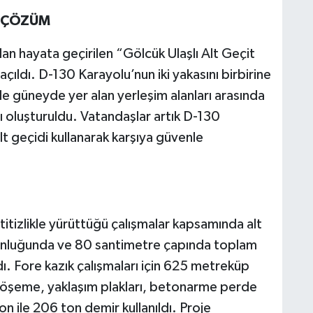
I ÇÖZÜM
an hayata geçirilen “Gölcük Ulaşlı Alt Geçit
çıldı. D-130 Karayolu’nun iki yakasını birbirine
ile güneyde yer alan yerleşim alanları arasında
ânı oluşturuldu. Vatandaşlar artık D-130
t geçidi kullanarak karşıya güvenle
n titizlikle yürüttüğü çalışmalar kapsamında alt
zunluğunda ve 80 santimetre çapında toplam
dı. Fore kazık çalışmaları için 625 metreküp
 döşeme, yaklaşım plakları, betonarme perde
ile 206 ton demir kullanıldı. Proje