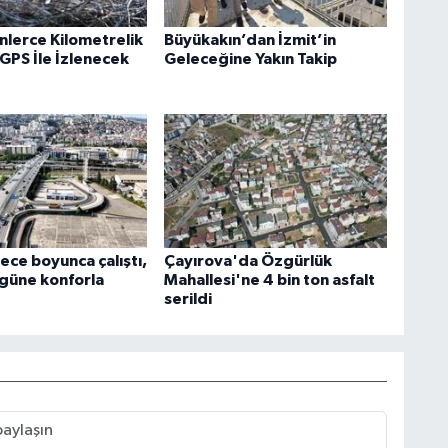
inlerce Kilometrelik
Büyükakın’dan İzmit’in
GPS İle İzlenecek
Geleceğine Yakın Takip
ece boyunca çalıştı,
Çayırova'da Özgürlük
 güne konforla
Mahallesi'ne 4 bin ton asfalt
serildi