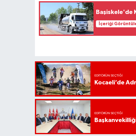
Başiskele'de 
İçeriği Görüntül
EDITÖRÜN SEÇTIĞI
Kocaeli’de Adr
EDITÖRÜN SEÇTIĞI
Başkanvekilliği