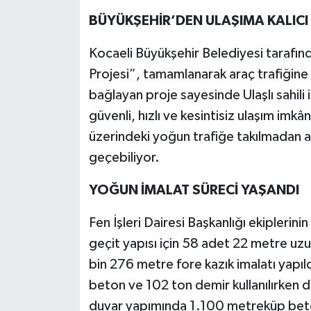
BÜYÜKŞEHİR’DEN ULAŞIMA KALIC
Kocaeli Büyükşehir Belediyesi tarafınd
Projesi”, tamamlanarak araç trafiğine a
bağlayan proje sayesinde Ulaşlı sahili 
güvenli, hızlı ve kesintisiz ulaşım imk
üzerindeki yoğun trafiğe takılmadan al
geçebiliyor.
YOĞUN İMALAT SÜRECİ YAŞANDI
Fen İşleri Dairesi Başkanlığı ekiplerini
geçit yapısı için 58 adet 22 metre u
bin 276 metre fore kazık imalatı yapıl
beton ve 102 ton demir kullanılırken
duvar yapımında 1.100 metreküp beton 