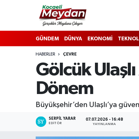
Nöbetçi Eczaneler
GÜNDEM
DÜNYA
EKONOMİ
TEKNOL
Hava Durumu
HABERLER
ÇEVRE
Trafik Durumu
Gölcük Ulaşlı 
Süper Lig Puan Durumu ve Fikstür
Dönem
Tüm Manşetler
Son Dakika Haberleri
Büyükşehir’den Ulaşlı’ya güvenl
Haber Arşivi
SERPİL YARAR
07.07.2026 - 16:48
EDITÖR
YAYINLANMA