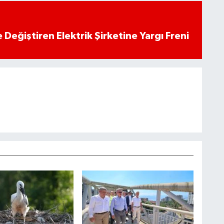
 Değiştiren Elektrik Şirketine Yargı Freni