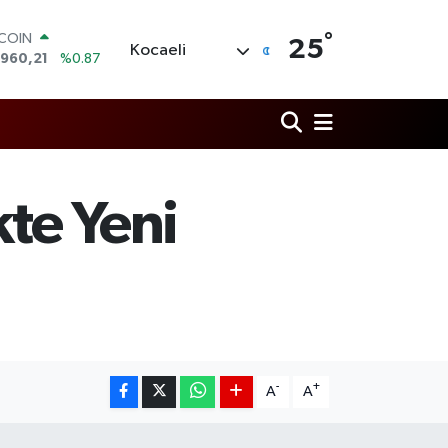
°
LAR
25
Kocaeli
,7436
%0.18
RO
,2510
%0.32
ERLİN
,4811
%0.38
AM ALTIN
48.99
%2.59
ST100
kte Yeni
.779
%-14
TCOIN
.960,21
%0.87
-
+
A
A