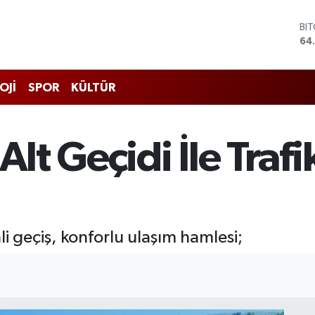
DO
47
EU
55
ST
OJİ
SPOR
KÜLTÜR
64
GR
66
Bİ
Alt Geçidi İle Trafi
13
BI
64
i geçiş, konforlu ulaşım hamlesi;