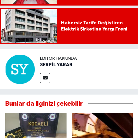
Habersiz Tarife Değiştiren
Elektrik Şirketine Yargı Freni
EDITÖR HAKKINDA
SERPİL YARAR
Bunlar da ilginizi çekebilir