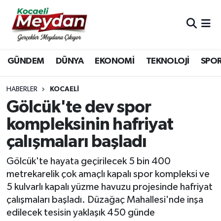
Nöbetçi Eczaneler
GÜNDEM
DÜNYA
EKONOMİ
TEKNOLOJİ
SPO
Hava Durumu
Trafik Durumu
HABERLER
KOCAELI
Gölcük'te dev spor
Süper Lig Puan Durumu ve Fikstür
kompleksinin hafriyat
çalışmaları başladı
Tüm Manşetler
Gölcük'te hayata geçirilecek 5 bin 400
Son Dakika Haberleri
metrekarelik çok amaçlı kapalı spor kompleksi ve
5 kulvarlı kapalı yüzme havuzu projesinde hafriyat
Haber Arşivi
çalışmaları başladı. Düzağaç Mahallesi'nde inşa
edilecek tesisin yaklaşık 450 günde