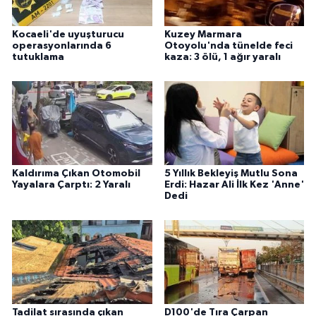
Kocaeli'de uyuşturucu
Kuzey Marmara
operasyonlarında 6
Otoyolu'nda tünelde feci
tutuklama
kaza: 3 ölü, 1 ağır yaralı
Kaldırıma Çıkan Otomobil
5 Yıllık Bekleyiş Mutlu Sona
Yayalara Çarptı: 2 Yaralı
Erdi: Hazar Ali İlk Kez 'Anne'
Dedi
Tadilat sırasında çıkan
D100'de Tıra Çarpan