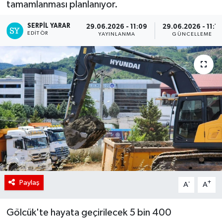
tamamlanması planlanıyor.
SERPİL YARAR
29.06.2026 - 11:09
29.06.2026 - 11:15
EDITÖR
YAYINLANMA
GÜNCELLEME
Paylaş
-
+
A
A
Gölcük'te hayata geçirilecek 5 bin 400