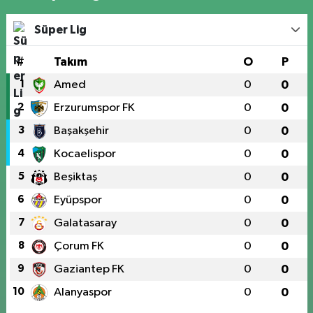
Süper Lig
#
Takım
O
P
1
Amed
0
0
2
Erzurumspor FK
0
0
3
Başakşehir
0
0
4
Kocaelispor
0
0
5
Beşiktaş
0
0
6
Eyüpspor
0
0
7
Galatasaray
0
0
8
Çorum FK
0
0
9
Gaziantep FK
0
0
10
Alanyaspor
0
0