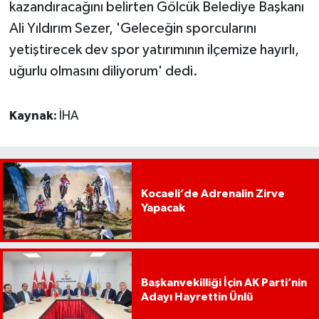
kazandıracağını belirten Gölcük Belediye Başkanı
Ali Yıldırım Sezer, 'Geleceğin sporcularını
yetiştirecek dev spor yatırımının ilçemize hayırlı,
uğurlu olmasını diliyorum' dedi.
Kaynak:
İHA
Kocaeli’de Adrenalin Zirve
Yapacak
Başkanvekilliği İçin AK Parti’nin
Adayı Hayrettin Ünlü