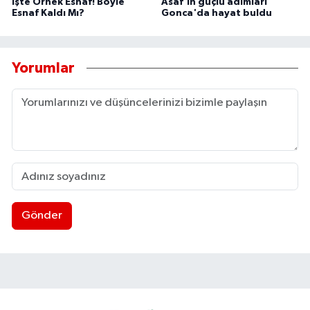
İşte Örnek Esnaf! Böyle
Asaf'ın güçlü adımları
Esnaf Kaldı Mı?
Gonca'da hayat buldu
Yorumlar
Gönder