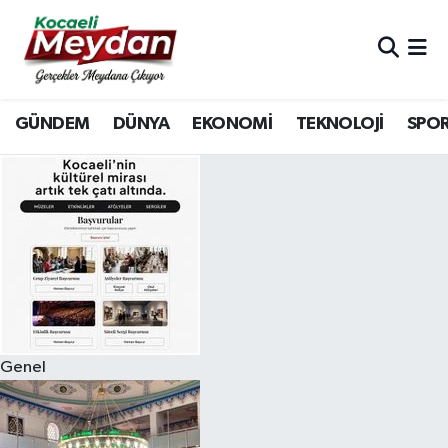
Nöbetçi Eczaneler
GÜNDEM
DÜNYA
EKONOMİ
TEKNOLOJİ
SPO
Hava Durumu
Trafik Durumu
Süper Lig Puan Durumu ve Fikstür
Tüm Manşetler
Son Dakika Haberleri
Genel
Haber Arşivi