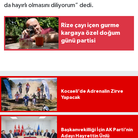
da hayırlı olmasını diliyorum” dedi.
Rize çayı içen gurme
kargaya özel doğum
günü partisi
Kocaeli’de Adrenalin Zirve
Yapacak
Başkanvekilliği İçin AK Parti’nin
Adayı Hayrettin Ünlü