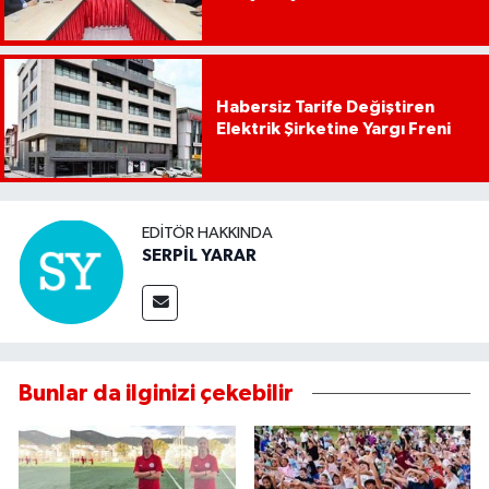
Habersiz Tarife Değiştiren
Elektrik Şirketine Yargı Freni
EDITÖR HAKKINDA
SERPİL YARAR
Bunlar da ilginizi çekebilir