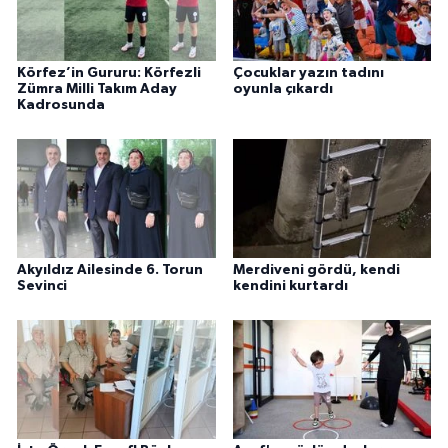
Körfez’in Gururu: Körfezli
Çocuklar yazın tadını
Zümra Milli Takım Aday
oyunla çıkardı
Kadrosunda
Akyıldız Ailesinde 6. Torun
Merdiveni gördü, kendi
Sevinci
kendini kurtardı