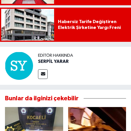
Habersiz Tarife Değiştiren
Elektrik Şirketine Yargı Freni
EDITÖR HAKKINDA
SERPİL YARAR
Bunlar da ilginizi çekebilir