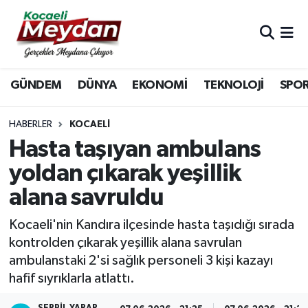
Nöbetçi Eczaneler
GÜNDEM
DÜNYA
EKONOMİ
TEKNOLOJİ
SPO
Hava Durumu
Trafik Durumu
HABERLER
KOCAELI
Hasta taşıyan ambulans
Süper Lig Puan Durumu ve Fikstür
yoldan çıkarak yeşillik
alana savruldu
Tüm Manşetler
Kocaeli'nin Kandıra ilçesinde hasta taşıdığı sırada
Son Dakika Haberleri
kontrolden çıkarak yeşillik alana savrulan
ambulanstaki 2'si sağlık personeli 3 kişi kazayı
Haber Arşivi
hafif sıyrıklarla atlattı.