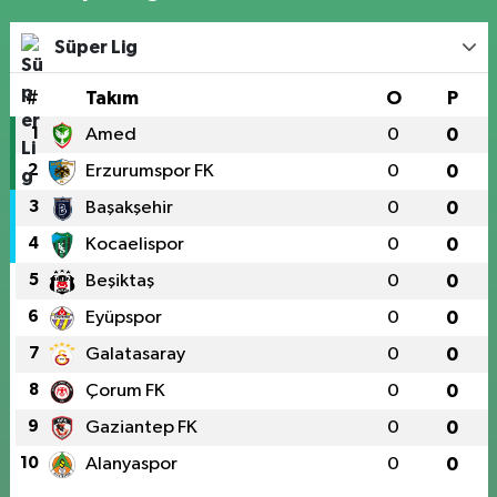
Süper Lig
#
Takım
O
P
1
Amed
0
0
2
Erzurumspor FK
0
0
3
Başakşehir
0
0
4
Kocaelispor
0
0
5
Beşiktaş
0
0
6
Eyüpspor
0
0
7
Galatasaray
0
0
8
Çorum FK
0
0
9
Gaziantep FK
0
0
10
Alanyaspor
0
0