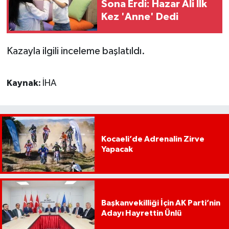
Sona Erdi: Hazar Ali İlk
Kez 'Anne' Dedi
Kazayla ilgili inceleme başlatıldı.
Kaynak:
İHA
Kocaeli’de Adrenalin Zirve
Yapacak
Başkanvekilliği İçin AK Parti’nin
Adayı Hayrettin Ünlü