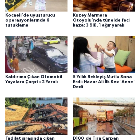
Kocaeli'de uyuşturucu
Kuzey Marmara
operasyonlarında 6
Otoyolu'nda tünelde feci
tutuklama
kaza: 3 ölü, 1 ağır yaralı
Kaldırıma Çıkan Otomobil
5 Yıllık Bekleyiş Mutlu Sona
Yayalara Çarptı: 2 Yaralı
Erdi: Hazar Ali İlk Kez 'Anne'
Dedi
Tadilat sırasında çıkan
D100'de Tıra Çarpan