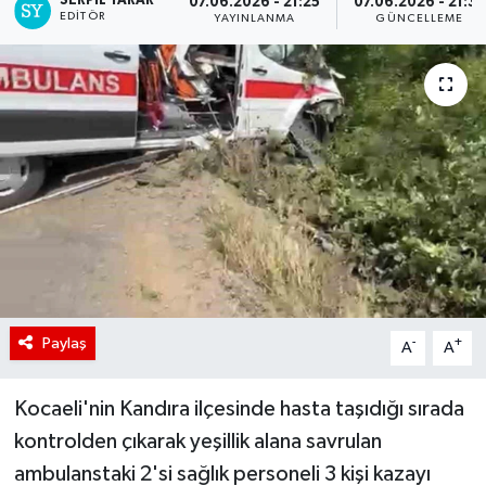
SERPİL YARAR
07.06.2026 - 21:25
07.06.2026 - 21:35
EDITÖR
YAYINLANMA
GÜNCELLEME
Paylaş
-
+
A
A
Kocaeli'nin Kandıra ilçesinde hasta taşıdığı sırada
kontrolden çıkarak yeşillik alana savrulan
ambulanstaki 2'si sağlık personeli 3 kişi kazayı