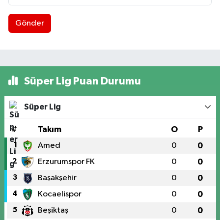
Gönder
Süper Lig Puan Durumu
Süper Lig
#
Takım
O
P
1
Amed
0
0
2
Erzurumspor FK
0
0
3
Başakşehir
0
0
4
Kocaelispor
0
0
5
Beşiktaş
0
0