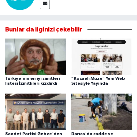
Bunlar da ilginizi çekebilir
Türkiye'nin en iyi simitleri
“Kocaeli Müze” Yeni Web
listesi İzmitlileri kızdırdı
Sitesiyle Yayında
Saadet Partisi Gebze'den
Darıca'da cadde ve