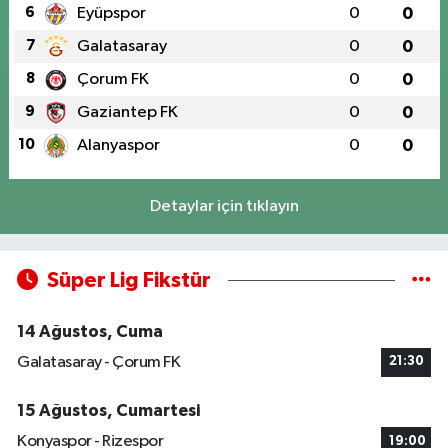
6
Eyüpspor
0
0
7
Galatasaray
0
0
8
Çorum FK
0
0
9
Gaziantep FK
0
0
10
Alanyaspor
0
0
Detaylar için tıklayın
Süper Lig Fikstür
14 Ağustos, Cuma
Galatasaray - Çorum FK
21:30
15 Ağustos, Cumartesi
Konyaspor - Rizespor
19:00