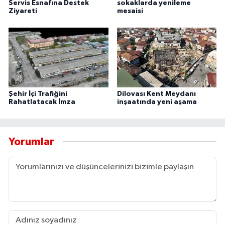
Servis Esnafına Destek
sokaklarda yenileme
Ziyareti
mesaisi
Şehir İçi Trafiğini
Dilovası Kent Meydanı
Rahatlatacak İmza
inşaatında yeni aşama
Yorumlar