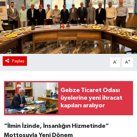
Paylaş
-
+
A
A
Gebze Ticaret Odası
üyelerine yeni ihracat
kapıları aralıyor
“İlmin İzinde, İnsanlığın Hizmetinde”
Mottosuyla Yeni Dönem