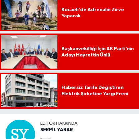
Kocaeli’de Adrenalin Zirve
Yapacak
Başkanvekilliği İçin AK Parti’nin
Adayı Hayrettin Ünlü
Habersiz Tarife Değiştiren
Elektrik Şirketine Yargı Freni
EDITÖR HAKKINDA
SERPİL YARAR