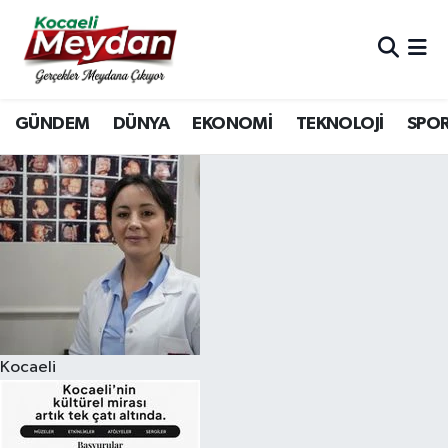
Nöbetçi Eczaneler
GÜNDEM
DÜNYA
EKONOMİ
TEKNOLOJİ
SPO
Hava Durumu
Trafik Durumu
Süper Lig Puan Durumu ve Fikstür
Tüm Manşetler
Son Dakika Haberleri
Kocaeli
Haber Arşivi