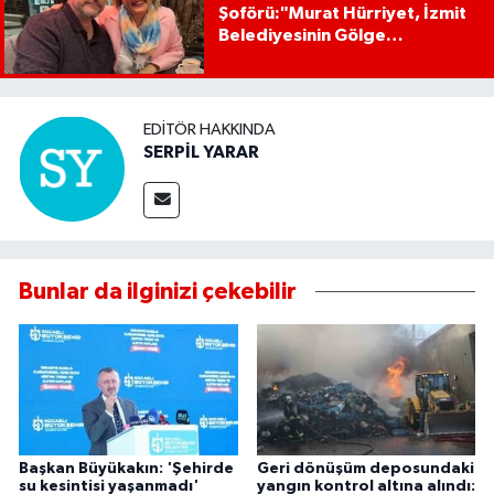
Şoförü:"Murat Hürriyet, İzmit
Belediyesinin Gölge
Başkanıdır"
EDITÖR HAKKINDA
SERPİL YARAR
Bunlar da ilginizi çekebilir
Başkan Büyükakın: 'Şehirde
Geri dönüşüm deposundaki
su kesintisi yaşanmadı'
yangın kontrol altına alındı: