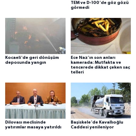
TEM ve D-100'de göz gözü
görmedi
Kocaeli'de geri dönüşüm
Ece Naz'ın son anları
deposunda yangın
kamerada: Mutfakta ve
tencerede dikkat çeken saç
telleri
Dilovası meclisinde
Başiskele'de Kavallıoğlu
yatırımlar masaya yatırıldı
Caddesi yenileniyor