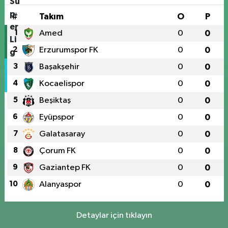
#
Takım
O
P
1
Amed
0
0
2
Erzurumspor FK
0
0
3
Başakşehir
0
0
4
Kocaelispor
0
0
5
Beşiktaş
0
0
6
Eyüpspor
0
0
7
Galatasaray
0
0
8
Çorum FK
0
0
9
Gaziantep FK
0
0
10
Alanyaspor
0
0
Detaylar için tıklayın