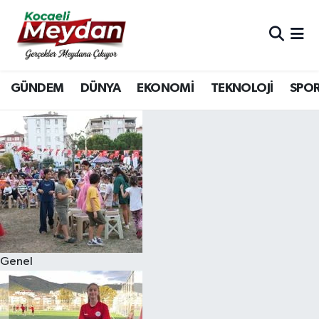
Nöbetçi Eczaneler
GÜNDEM
DÜNYA
EKONOMİ
TEKNOLOJİ
SPO
Hava Durumu
Trafik Durumu
Süper Lig Puan Durumu ve Fikstür
Tüm Manşetler
Son Dakika Haberleri
Genel
Haber Arşivi