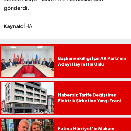
gönderdi.
Kaynak:
İHA
Başkanvekilliği İçin AK Parti’nin
Adayı Hayrettin Ünlü
Habersiz Tarife Değiştiren
Elektrik Şirketine Yargı Freni
Fatma Hürriyet'in Makam