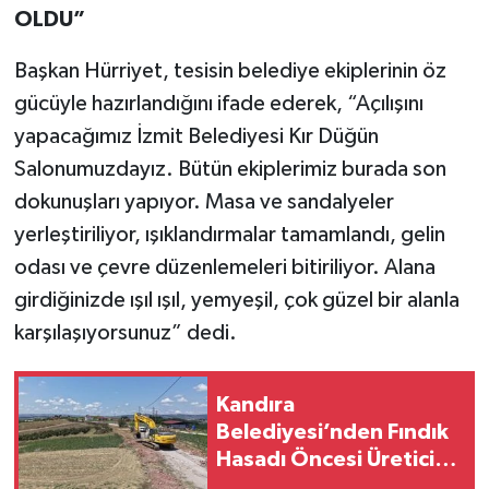
OLDU”
Başkan Hürriyet, tesisin belediye ekiplerinin öz
gücüyle hazırlandığını ifade ederek, “Açılışını
yapacağımız İzmit Belediyesi Kır Düğün
Salonumuzdayız. Bütün ekiplerimiz burada son
dokunuşları yapıyor. Masa ve sandalyeler
yerleştiriliyor, ışıklandırmalar tamamlandı, gelin
odası ve çevre düzenlemeleri bitiriliyor. Alana
girdiğinizde ışıl ışıl, yemyeşil, çok güzel bir alanla
karşılaşıyorsunuz” dedi.
Kandıra
Belediyesi’nden Fındık
Hasadı Öncesi Üreticiye
Yol Desteği