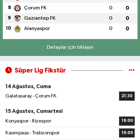
8
Çorum FK
0
0
9
Gaziantep FK
0
0
10
Alanyaspor
0
0
Detaylar için tıklayın
Süper Lig Fikstür
14 Ağustos, Cuma
Galatasaray - Çorum FK
21:30
15 Ağustos, Cumartesi
Konyaspor - Rizespor
19:00
Kasımpaşa - Trabzonspor
19:00