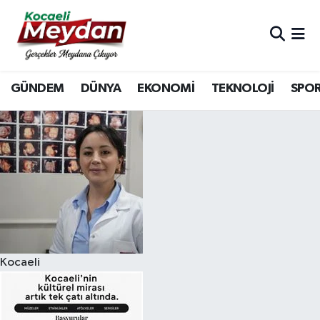
Nöbetçi Eczaneler
GÜNDEM
DÜNYA
EKONOMİ
TEKNOLOJİ
SPO
Hava Durumu
Trafik Durumu
Süper Lig Puan Durumu ve Fikstür
Tüm Manşetler
Son Dakika Haberleri
Kocaeli
Haber Arşivi