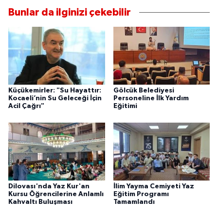
Bunlar da ilginizi çekebilir
Küçükemirler: "Su Hayattır:
Gölcük Belediyesi
Kocaeli’nin Su Geleceği İçin
Personeline İlk Yardım
Acil Çağrı"
Eğitimi
Dilovası'nda Yaz Kur'an
İlim Yayma Cemiyeti Yaz
Kursu Öğrencilerine Anlamlı
Eğitim Programı
Kahvaltı Buluşması
Tamamlandı