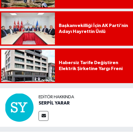
Başkanvekilliği İçin AK Parti’nin
Adayı Hayrettin Ünlü
Habersiz Tarife Değiştiren
Elektrik Şirketine Yargı Freni
EDITÖR HAKKINDA
SERPİL YARAR