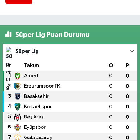
Süper Lig Puan Durumu
Süper Lig
#
Takım
O
P
1
Amed
0
0
2
Erzurumspor FK
0
0
3
Başakşehir
0
0
4
Kocaelispor
0
0
5
Beşiktaş
0
0
6
Eyüpspor
0
0
7
Galatasaray
0
0