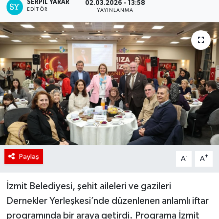
SERPİL YARAR
02.03.2026 - 13:58
EDITÖR
YAYINLANMA
Paylaş
-
+
A
A
İzmit Belediyesi, şehit aileleri ve gazileri
Dernekler Yerleşkesi’nde düzenlenen anlamlı iftar
programında bir araya getirdi. Programa İzmit