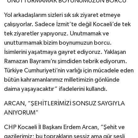
“UNUTTURMAMAK BOYUNUMUZUN BORCU”
Yol arkadaşlarım sizleri sık sık ziyaret etmeye
çalışıyorlar. Sadece İzmit’te değil Kocaeli’de tek
tek ziyaretler yapıyoruz. Unutmamak ve
unutturmamak bizim boynumuzun borcu.
İsimlerini yaşatmaya gayret ediyoruz. Yaklaşan
Ramazan Bayramı’nı şimdiden tebrik ediyorum.
Türkiye Cumhuriyeti’nin varlığı için mücadele eden
bütün kahramanlarımız milletimizin gönlünde
daima yaşayacaktır” ifadelerini kullandı.
ARCAN, “ŞEHİTLERİMİZİ SONSUZ SAYGIYLA
ANIYORUM”
CHP Kocaeli İl Başkanı Erdem Arcan, “Şehit ve
gazilerimiz; bu toprakların sessiz ama gür sesli