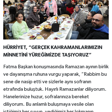
HÜRRİYET, “GERÇEK KAHRAMANLARIMIZIN
MİNNETİNİ YÜREĞİMİZDE TAŞIYORUZ”
Fatma Başkan konuşmasında Ramazan ayının birlik
ve dayanışma ruhuna vurgu yaparak, “Rabbim bu
sene de nasip etti ve sizlerle aynı sofranın
etrafında buluştuk. Hayırlı Ramazanlar diliyorum.
Hanelerinize huzur, sofralarınıza bereket
diliyorum. Bu anlamlı buluşmaya vesile olan
içtiğimiz her suyun, yediğimiz her lokmanın,