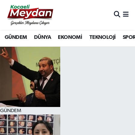
Nöbetçi Eczaneler
GÜNDEM
DÜNYA
EKONOMİ
TEKNOLOJİ
SPO
Hava Durumu
Trafik Durumu
Süper Lig Puan Durumu ve Fikstür
Tüm Manşetler
Son Dakika Haberleri
GÜNDEM
Haber Arşivi