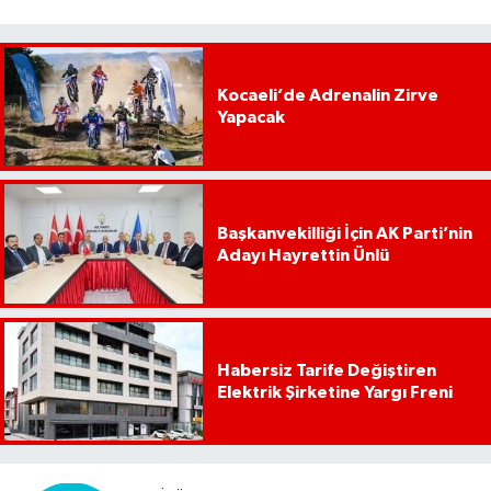
Kocaeli’de Adrenalin Zirve
Yapacak
Başkanvekilliği İçin AK Parti’nin
Adayı Hayrettin Ünlü
Habersiz Tarife Değiştiren
Elektrik Şirketine Yargı Freni