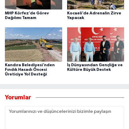
MHP Körfez’de Görev
Kocaeli’de Adrenalin Zirve
Dağılımı Tamam
Yapacak
Kandıra Belediyesi’nden
İş Dünyasından Gençliğe ve
Fındık Hasadı Öncesi
Kültüre Büyük Destek
Üreticiye Yol Desteği
Yorumlar