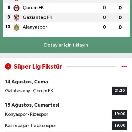
8
Çorum FK
0
0
9
Gaziantep FK
0
0
10
Alanyaspor
0
0
Detaylar için tıklayın
Süper Lig Fikstür
14 Ağustos, Cuma
Galatasaray - Çorum FK
21:30
15 Ağustos, Cumartesi
Konyaspor - Rizespor
19:00
Kasımpaşa - Trabzonspor
19:00