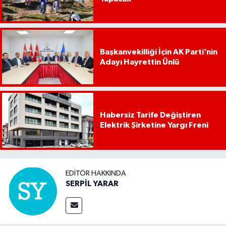
Başkanvekilliği İçin AK Parti’nin
Adayı Hayrettin Ünlü
Habersiz Tarife Değiştiren
Elektrik Şirketine Yargı Freni
EDITÖR HAKKINDA
SERPİL YARAR