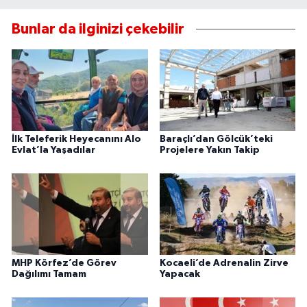
Bunlar da ilginizi çekebilir
İlk Teleferik Heyecanını Alo
Baraçlı’dan Gölcük’teki
Evlat’la Yaşadılar
Projelere Yakın Takip
MHP Körfez’de Görev
Kocaeli’de Adrenalin Zirve
Dağılımı Tamam
Yapacak