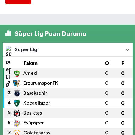
Süper Lig Puan Durumu
Süper Lig
#
Takım
O
P
1
Amed
0
0
2
Erzurumspor FK
0
0
3
Başakşehir
0
0
4
Kocaelispor
0
0
5
Beşiktaş
0
0
6
Eyüpspor
0
0
7
Galatasaray
0
0