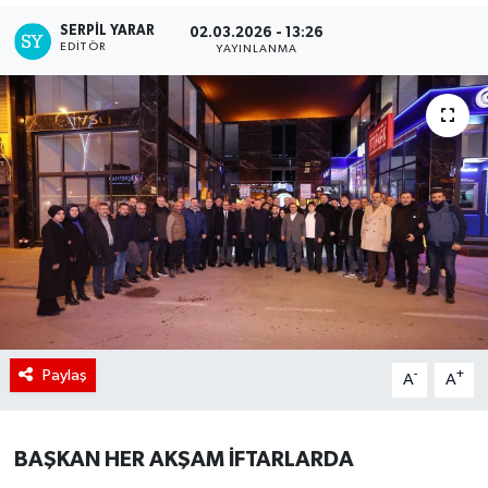
SERPİL YARAR
02.03.2026 - 13:26
EDITÖR
YAYINLANMA
Paylaş
-
+
A
A
BAŞKAN HER AKŞAM İFTARLARDA