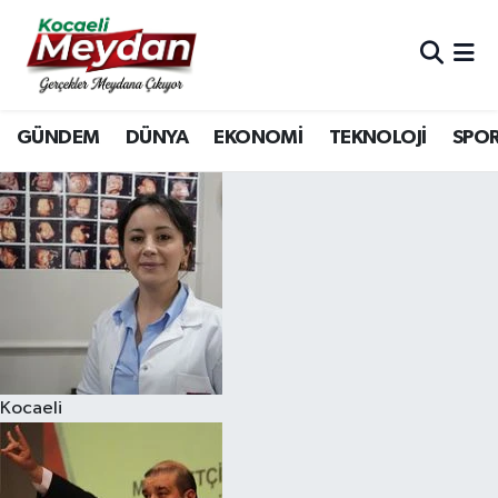
Nöbetçi Eczaneler
GÜNDEM
DÜNYA
EKONOMİ
TEKNOLOJİ
SPO
Hava Durumu
Trafik Durumu
Süper Lig Puan Durumu ve Fikstür
Tüm Manşetler
Son Dakika Haberleri
Kocaeli
Haber Arşivi