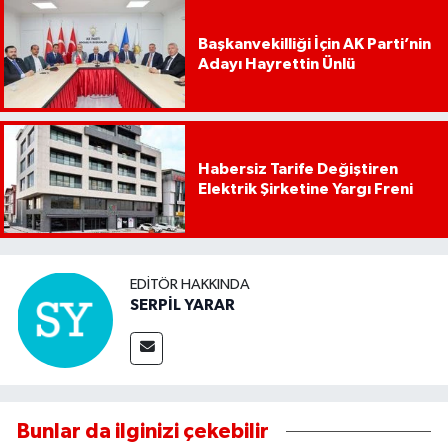
Başkanvekilliği İçin AK Parti’nin
Adayı Hayrettin Ünlü
Habersiz Tarife Değiştiren
Elektrik Şirketine Yargı Freni
EDITÖR HAKKINDA
SERPİL YARAR
Bunlar da ilginizi çekebilir