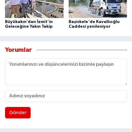
Büyükakın’dan İzmit’in
Başiskele'de Kavallıoğlu
Geleceğine Yakın Takip
Caddesi yenileniyor
Yorumlar
Gönder