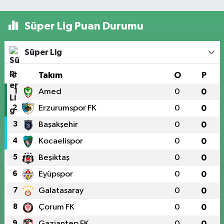
Süper Lig Puan Durumu
Süper Lig
#
Takım
O
P
1
Amed
0
0
2
Erzurumspor FK
0
0
3
Başakşehir
0
0
4
Kocaelispor
0
0
5
Beşiktaş
0
0
6
Eyüpspor
0
0
7
Galatasaray
0
0
8
Çorum FK
0
0
9
Gaziantep FK
0
0