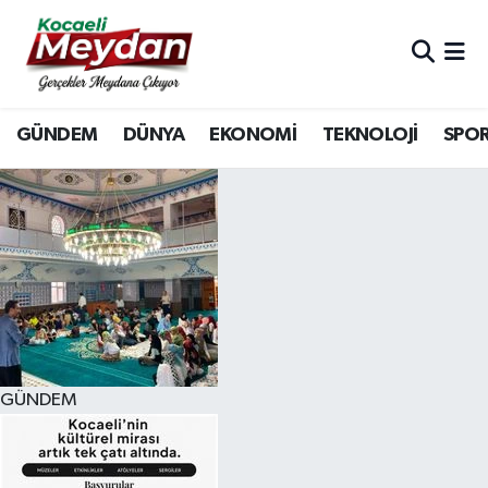
Nöbetçi Eczaneler
GÜNDEM
DÜNYA
EKONOMİ
TEKNOLOJİ
SPO
Hava Durumu
Trafik Durumu
Süper Lig Puan Durumu ve Fikstür
Tüm Manşetler
Son Dakika Haberleri
GÜNDEM
Haber Arşivi