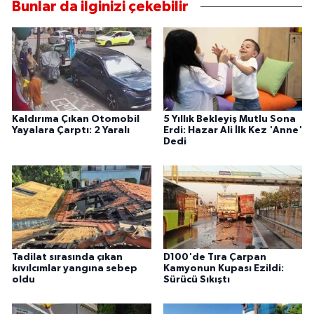
Bunlar da ilginizi çekebilir
Kaldırıma Çıkan Otomobil
5 Yıllık Bekleyiş Mutlu Sona
Yayalara Çarptı: 2 Yaralı
Erdi: Hazar Ali İlk Kez 'Anne'
Dedi
Tadilat sırasında çıkan
D100'de Tıra Çarpan
kıvılcımlar yangına sebep
Kamyonun Kupası Ezildi:
oldu
Sürücü Sıkıştı