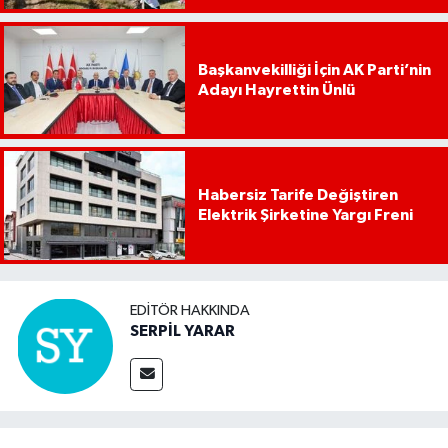
Başkanvekilliği İçin AK Parti’nin
Adayı Hayrettin Ünlü
Habersiz Tarife Değiştiren
Elektrik Şirketine Yargı Freni
EDITÖR HAKKINDA
SERPİL YARAR