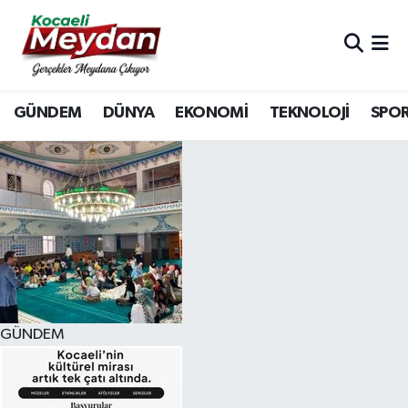
Nöbetçi Eczaneler
GÜNDEM
DÜNYA
EKONOMİ
TEKNOLOJİ
SPO
Hava Durumu
Trafik Durumu
Süper Lig Puan Durumu ve Fikstür
Tüm Manşetler
Son Dakika Haberleri
GÜNDEM
Haber Arşivi