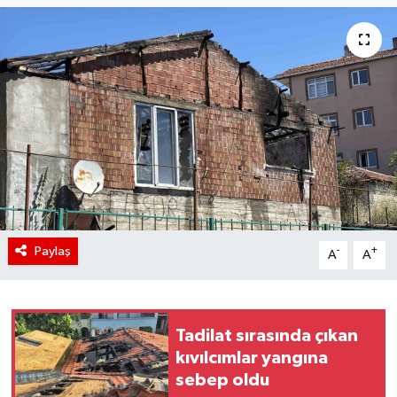
Paylaş
-
+
A
A
Tadilat sırasında çıkan
kıvılcımlar yangına
sebep oldu