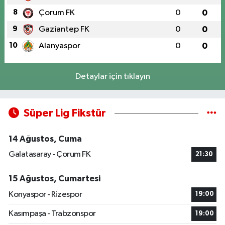
8
Çorum FK
0
0
9
Gaziantep FK
0
0
10
Alanyaspor
0
0
Detaylar için tıklayın
Süper Lig Fikstür
14 Ağustos, Cuma
Galatasaray - Çorum FK
21:30
15 Ağustos, Cumartesi
Konyaspor - Rizespor
19:00
Kasımpaşa - Trabzonspor
19:00