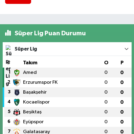
Süper Lig Puan Durumu
Süper Lig
#
Takım
O
P
1
Amed
0
0
2
Erzurumspor FK
0
0
3
Başakşehir
0
0
4
Kocaelispor
0
0
5
Beşiktaş
0
0
6
Eyüpspor
0
0
7
Galatasaray
0
0