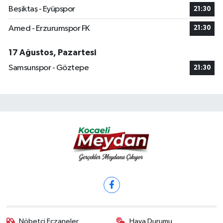
Beşiktaş - Eyüpspor
21:30
Amed - Erzurumspor FK
21:30
17 Ağustos, Pazartesi
Samsunspor - Göztepe
21:30
Nöbetçi Eczaneler
Hava Durumu