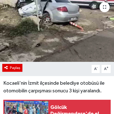
Paylaş
-
+
A
A
Kocaeli'nin İzmit ilçesinde belediye otobüsü ile
otomobilin çarpışması sonucu 3 kişi yaralandı.
Gölcük
Değirmendere'de el