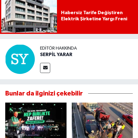
Habersiz Tarife Değiştiren
Elektrik Şirketine Yargı Freni
EDITÖR HAKKINDA
SERPİL YARAR
Bunlar da ilginizi çekebilir