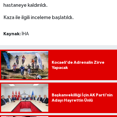
hastaneye kaldırıldı.
Kaza ile ilgili inceleme başlatıldı.
Kaynak:
İHA
Kocaeli’de Adrenalin Zirve
Yapacak
Başkanvekilliği İçin AK Parti’nin
Adayı Hayrettin Ünlü