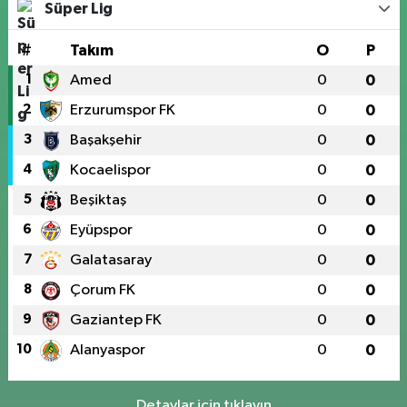
Süper Lig
#
Takım
O
P
1
Amed
0
0
2
Erzurumspor FK
0
0
3
Başakşehir
0
0
4
Kocaelispor
0
0
5
Beşiktaş
0
0
6
Eyüpspor
0
0
7
Galatasaray
0
0
8
Çorum FK
0
0
9
Gaziantep FK
0
0
10
Alanyaspor
0
0
Detaylar için tıklayın