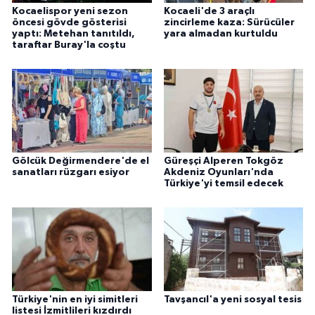
Kocaelispor yeni sezon
Kocaeli'de 3 araçlı
öncesi gövde gösterisi
zincirleme kaza: Sürücüler
yaptı: Metehan tanıtıldı,
yara almadan kurtuldu
taraftar Buray'la coştu
Gölcük Değirmendere'de el
Güreşçi Alperen Tokgöz
sanatları rüzgarı esiyor
Akdeniz Oyunları'nda
Türkiye'yi temsil edecek
Türkiye'nin en iyi simitleri
Tavşancıl'a yeni sosyal tesis
listesi İzmitlileri kızdırdı