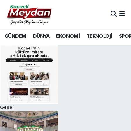
Nöbetçi Eczaneler
GÜNDEM
DÜNYA
EKONOMİ
TEKNOLOJİ
SPO
Hava Durumu
Trafik Durumu
Süper Lig Puan Durumu ve Fikstür
Tüm Manşetler
Son Dakika Haberleri
Genel
Haber Arşivi