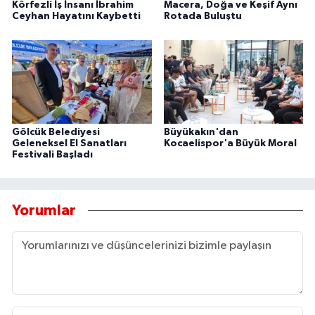
Körfezli İş İnsanı İbrahim
Macera, Doğa ve Keşif Aynı
Ceyhan Hayatını Kaybetti
Rotada Buluştu
Gölcük Belediyesi
Büyükakın'dan
Geleneksel El Sanatları
Kocaelispor'a Büyük Moral
Festivali Başladı
Yorumlar