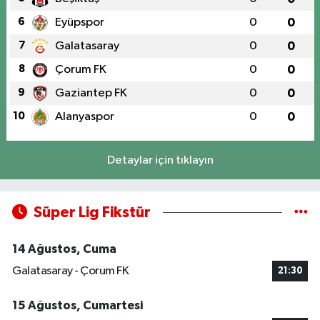
6
Eyüpspor
0
0
7
Galatasaray
0
0
8
Çorum FK
0
0
9
Gaziantep FK
0
0
10
Alanyaspor
0
0
Detaylar için tıklayın
Süper Lig Fikstür
14 Ağustos, Cuma
Galatasaray - Çorum FK
21:30
15 Ağustos, Cumartesi