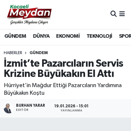
Nöbetçi Eczaneler
GÜNDEM
DÜNYA
EKONOMİ
TEKNOLOJİ
SPO
Hava Durumu
Trafik Durumu
HABERLER
GÜNDEM
İzmit’te Pazarcıların Servis
Süper Lig Puan Durumu ve Fikstür
Krizine Büyükakın El Attı
Tüm Manşetler
Hürriyet’in Mağdur Ettiği Pazarcıların Yardımına
Büyükakın Koştu
Son Dakika Haberleri
BURHAN YARAR
19.01.2026 - 15:01
EDITÖR
Haber Arşivi
YAYINLANMA