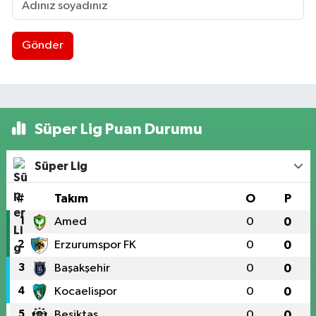
Gönder
Süper Lig Puan Durumu
Süper Lig
#
Takım
O
P
1
Amed
0
0
2
Erzurumspor FK
0
0
3
Başakşehir
0
0
4
Kocaelispor
0
0
5
Beşiktaş
0
0