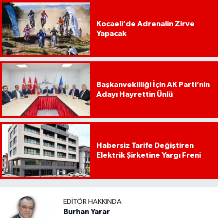
Kocaeli’de Adrenalin Zirve
Yapacak
Başkanvekilliği İçin AK Parti’nin
Adayı Hayrettin Ünlü
Habersiz Tarife Değiştiren
Elektrik Şirketine Yargı Freni
EDITÖR HAKKINDA
Burhan Yarar