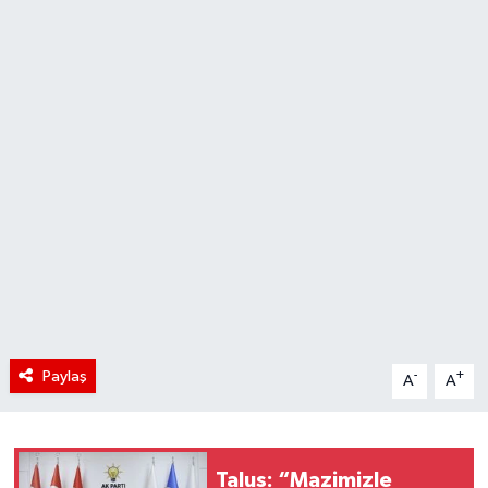
Paylaş
-
+
A
A
Talus: “Mazimizle