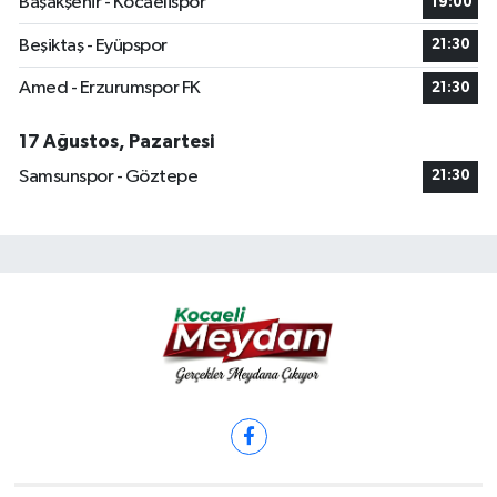
Başakşehir - Kocaelispor
19:00
Beşiktaş - Eyüpspor
21:30
Amed - Erzurumspor FK
21:30
17 Ağustos, Pazartesi
Samsunspor - Göztepe
21:30