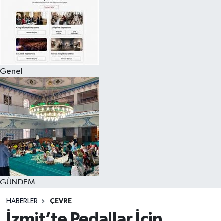
Genel
GÜNDEM
HABERLER
ÇEVRE
İzmit’te Pedallar İçin