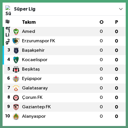
Süper Lig
#
Takım
O
P
1
Amed
0
0
2
Erzurumspor FK
0
0
3
Başakşehir
0
0
4
Kocaelispor
0
0
5
Beşiktaş
0
0
6
Eyüpspor
0
0
7
Galatasaray
0
0
8
Çorum FK
0
0
9
Gaziantep FK
0
0
10
Alanyaspor
0
0