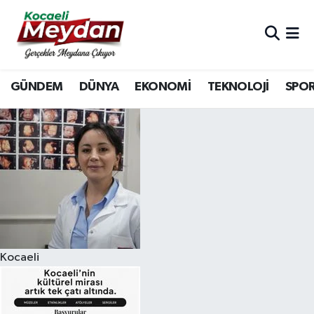
Nöbetçi Eczaneler
GÜNDEM
DÜNYA
EKONOMİ
TEKNOLOJİ
SPO
Hava Durumu
Trafik Durumu
Süper Lig Puan Durumu ve Fikstür
Tüm Manşetler
Son Dakika Haberleri
Kocaeli
Haber Arşivi