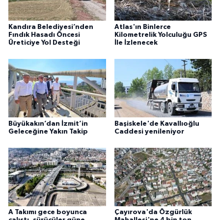
Kandıra Belediyesi’nden
Atlas'ın Binlerce
Fındık Hasadı Öncesi
Kilometrelik Yolculuğu GPS
Üreticiye Yol Desteği
İle İzlenecek
Büyükakın’dan İzmit’in
Başiskele'de Kavallıoğlu
Geleceğine Yakın Takip
Caddesi yenileniyor
A Takımı gece boyunca
Çayırova'da Özgürlük