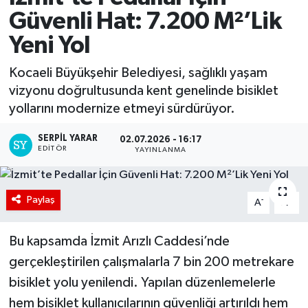
Güvenli Hat: 7.200 M²’Lik
Yeni Yol
Kocaeli Büyükşehir Belediyesi, sağlıklı yaşam
vizyonu doğrultusunda kent genelinde bisiklet
yollarını modernize etmeyi sürdürüyor.
SERPİL YARAR
02.07.2026 - 16:17
EDITÖR
YAYINLANMA
Paylaş
-
+
A
A
Bu kapsamda İzmit Arızlı Caddesi’nde
gerçekleştirilen çalışmalarla 7 bin 200 metrekare
bisiklet yolu yenilendi. Yapılan düzenlemelerle
hem bisiklet kullanıcılarının güvenliği artırıldı hem