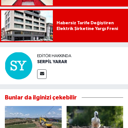
Habersiz Tarife Değiştiren
Elektrik Şirketine Yargı Freni
EDITÖR HAKKINDA
SERPİL YARAR
Bunlar da ilginizi çekebilir