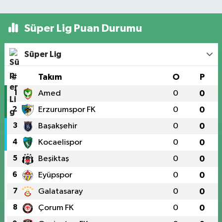
Süper Lig Puan Durumu
Süper Lig
#
Takım
O
P
1
Amed
0
0
2
Erzurumspor FK
0
0
3
Başakşehir
0
0
4
Kocaelispor
0
0
5
Beşiktaş
0
0
6
Eyüpspor
0
0
7
Galatasaray
0
0
8
Çorum FK
0
0