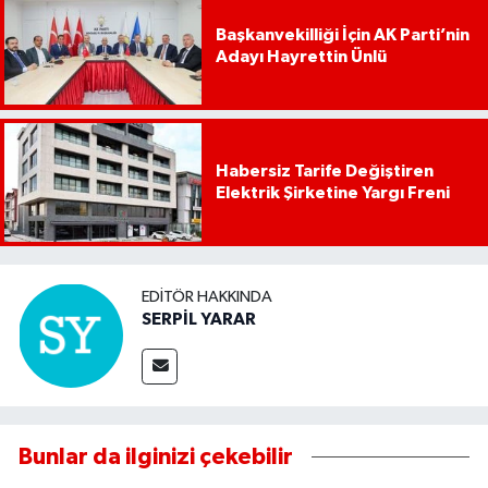
Başkanvekilliği İçin AK Parti’nin
Adayı Hayrettin Ünlü
Habersiz Tarife Değiştiren
Elektrik Şirketine Yargı Freni
EDITÖR HAKKINDA
SERPİL YARAR
Bunlar da ilginizi çekebilir