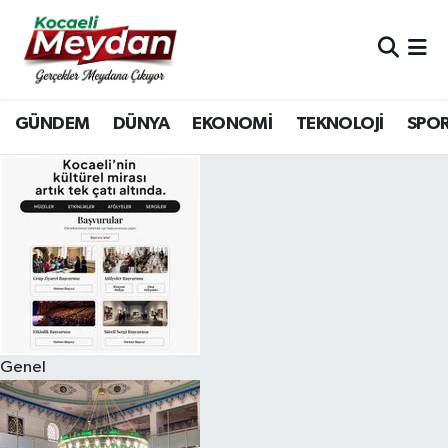
Nöbetçi Eczaneler
GÜNDEM
DÜNYA
EKONOMİ
TEKNOLOJİ
SPO
Hava Durumu
Trafik Durumu
Süper Lig Puan Durumu ve Fikstür
Tüm Manşetler
Son Dakika Haberleri
Genel
Haber Arşivi