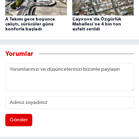
A Takımı gece boyunca
Çayırova'da Özgürlük
çalıştı, sürücüler güne
Mahallesi'ne 4 bin ton
konforla başladı
asfalt serildi
Yorumlar
Gönder