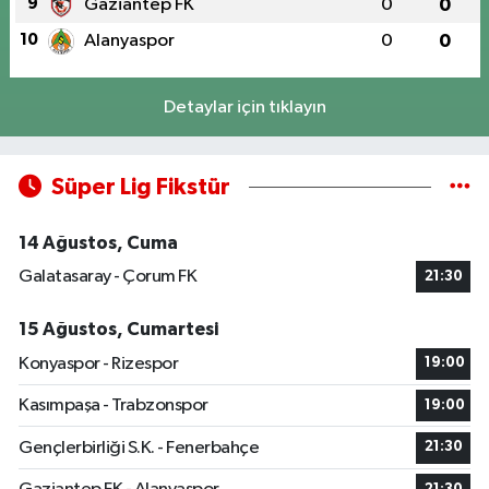
9
Gaziantep FK
0
0
10
Alanyaspor
0
0
Detaylar için tıklayın
Süper Lig Fikstür
14 Ağustos, Cuma
Galatasaray - Çorum FK
21:30
15 Ağustos, Cumartesi
Konyaspor - Rizespor
19:00
Kasımpaşa - Trabzonspor
19:00
Gençlerbirliği S.K. - Fenerbahçe
21:30