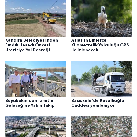
Kandıra Belediyesi’nden
Atlas'ın Binlerce
Fındık Hasadı Öncesi
Kilometrelik Yolculuğu GPS
Üreticiye Yol Desteği
İle İzlenecek
Büyükakın’dan İzmit’in
Başiskele'de Kavallıoğlu
Geleceğine Yakın Takip
Caddesi yenileniyor