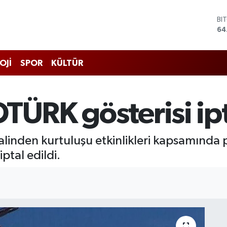
BI
64
DO
47
EU
OJİ
SPOR
KÜLTÜR
55
ST
64
GR
TÜRK gösterisi ipt
65
Bİ
13
alinden kurtuluşu etkinlikleri kapsamınd
ptal edildi.