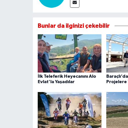
Bunlar da ilginizi çekebilir
İlk Teleferik Heyecanını Alo
Baraçlı’d
Evlat’la Yaşadılar
Projelere 