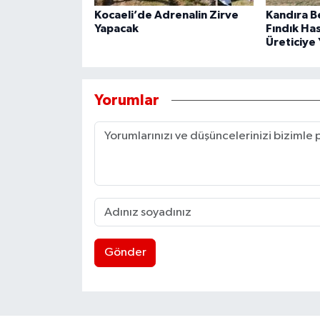
Kocaeli’de Adrenalin Zirve
Kandıra B
Yapacak
Fındık Ha
Üreticiye 
Yorumlar
Gönder