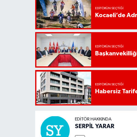
EDITÖRÜN SEÇTIĞI
Kocaeli’de Adr
EDITÖRÜN SEÇTIĞI
Başkanvekilliği
EDITÖRÜN SEÇTIĞI
Habersiz Tarife
EDITÖR HAKKINDA
SERPİL YARAR