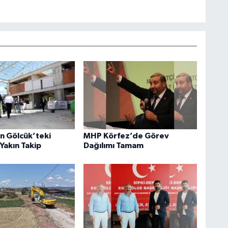
an Gölcük’teki
MHP Körfez’de Görev
Yakın Takip
Dağılımı Tamam