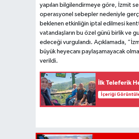
yapılan bilgilendirmeye göre, İzmit s
operasyonel sebepler nedeniyle gerç
beklenen etkinliğin iptal edilmesi ken
vatandaşların bu özel günü birlik ve 
edeceği vurgulandı. Açıklamada, “İzm
büyük heyecanı paylaşamayacak olman
verildi.
İlk Teleferik 
İçeriği Görüntül