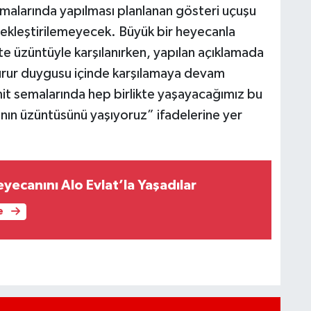
emalarında yapılması planlanan gösteri uçuşu
ekleştirilemeyecek. Büyük bir heyecanla
tte üzüntüyle karşılanırken, yapılan açıklamada
gurur duygusu içinde karşılamaya devam
it semalarında hep birlikte yaşayacağımız bu
ın üzüntüsünü yaşıyoruz” ifadelerine yer
Heyecanını Alo Evlat’la Yaşadılar
e