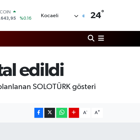
TCOIN
°
24
Kocaeli
.643,95
%0.16
LAR
,6704
%0
RO
,0406
%-0.08
ERLİN
,2143
%0
AM ALTIN
al edildi
00.87
%0.12
ST100
.799
%70
a planlanan SOLOTÜRK gösteri
-
+
A
A