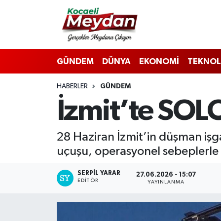
Nöbetçi Eczaneler
GÜNDEM
DÜNYA
EKONOMİ
TEKNOL
Hava Durumu
HABERLER
GÜNDEM
Trafik Durumu
İzmit’te SOLO
Süper Lig Puan Durumu ve Fikstür
28 Haziran İzmit’in düşman işg
Tüm Manşetler
uçuşu, operasyonel sebeplerle i
Son Dakika Haberleri
SERPİL YARAR
27.06.2026 - 15:07
EDITÖR
YAYINLANMA
Haber Arşivi