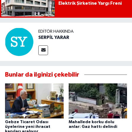
Elektrik Şirketine Yargı Freni
EDITÖR HAKKINDA
SERPİL YARAR
Bunlar da ilginizi çekebilir
Gebze Ticaret Odası
Mahallede korku dolu
üyelerine yeni ihracat
anlar: Gaz hattı delindi
kapıları aralıyor