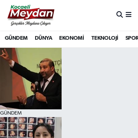
Nöbetçi Eczaneler
GÜNDEM
DÜNYA
EKONOMİ
TEKNOLOJİ
SPO
Hava Durumu
Trafik Durumu
Süper Lig Puan Durumu ve Fikstür
Tüm Manşetler
Son Dakika Haberleri
GÜNDEM
Haber Arşivi