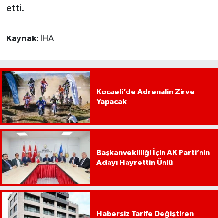
etti.
Kaynak:
İHA
Kocaeli’de Adrenalin Zirve
Yapacak
Başkanvekilliği İçin AK Parti’nin
Adayı Hayrettin Ünlü
Habersiz Tarife Değiştiren