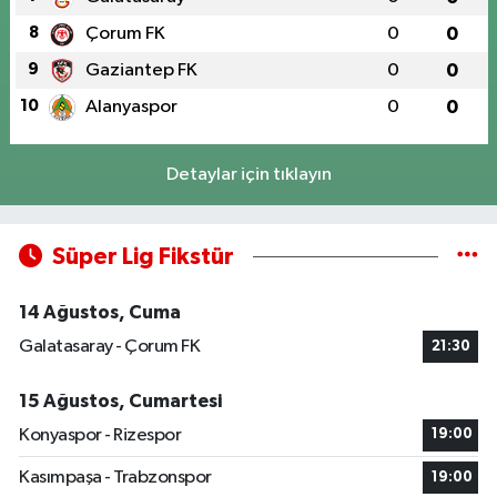
8
Çorum FK
0
0
9
Gaziantep FK
0
0
10
Alanyaspor
0
0
Detaylar için tıklayın
Süper Lig Fikstür
14 Ağustos, Cuma
Galatasaray - Çorum FK
21:30
15 Ağustos, Cumartesi
Konyaspor - Rizespor
19:00
Kasımpaşa - Trabzonspor
19:00