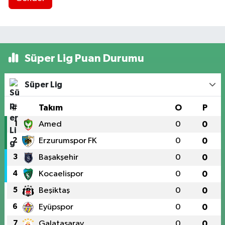
Süper Lig Puan Durumu
Süper Lig
#
Takım
O
P
1
Amed
0
0
2
Erzurumspor FK
0
0
3
Başakşehir
0
0
4
Kocaelispor
0
0
5
Beşiktaş
0
0
6
Eyüpspor
0
0
7
Galatasaray
0
0