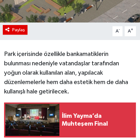
Paylaş
-
+
A
A
Park içerisinde özellikle bankamatiklerin
bulunması nedeniyle vatandaşlar tarafından
yoğun olarak kullanılan alan, yapılacak
düzenlemelerle hem daha estetik hem de daha
kullanışlı hale getirilecek.
İlim Yayma’da
Muhteşem Final