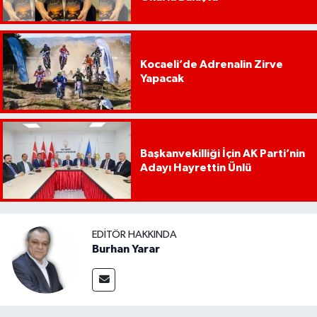
Kocaeli’de Adrenalin Zirve
Yapacak
Başkanvekilliği İçin AK Parti’nin
Adayı Hayrettin Ünlü
EDITÖR HAKKINDA
Burhan Yarar