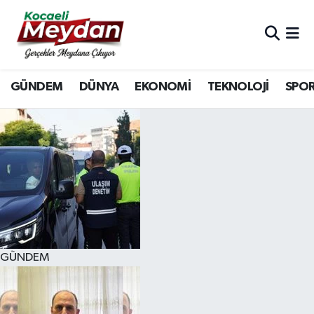
Nöbetçi Eczaneler
GÜNDEM
DÜNYA
EKONOMİ
TEKNOLOJİ
SPO
Hava Durumu
Trafik Durumu
Süper Lig Puan Durumu ve Fikstür
Tüm Manşetler
Son Dakika Haberleri
GÜNDEM
Haber Arşivi