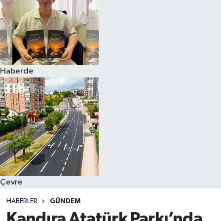
Haberde
Çevre
HABERLER
GÜNDEM
Kandıra Atatürk Parkı’nda