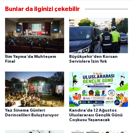
Bunlar da ilginizi çekebilir
İlim Yayma’da Muhteşem
Büyükşehir’den Korsan
Final
Servislere İzin Yok
Yaz Sinema Günleri
Kandıra’da 12 Ağustos
Derincelileri Buluşturuyor
Uluslararası Gençlik Günü
Coşkusu Yaşanacak