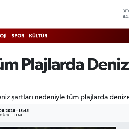
BI
64
DO
47
EU
55
OJİ
SPOR
KÜLTÜR
ST
64
GR
66
m Plajlarda Deniz
Bİ
13
iz şartları nedeniyle tüm plajlarda deniz
06.2026 - 13:45
GÜNCELLEME