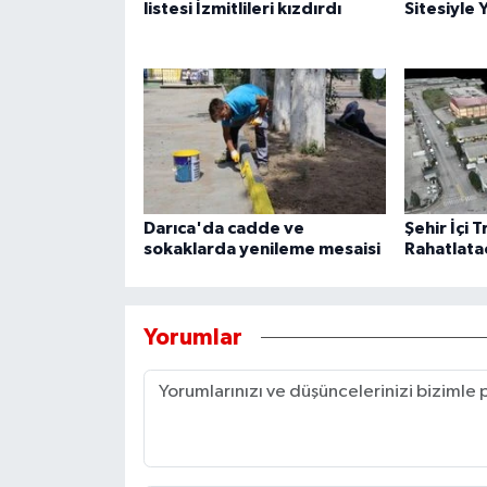
listesi İzmitlileri kızdırdı
Sitesiyle 
Darıca'da cadde ve
Şehir İçi T
sokaklarda yenileme mesaisi
Rahatlata
Yorumlar