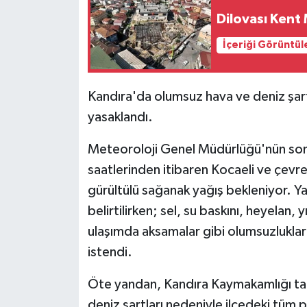
Dilovası Kent
İçeriği Görüntül
Kandıra'da olumsuz hava ve deniz şart
yasaklandı.
Meteoroloji Genel Müdürlüğü'nün son
saatlerinden itibaren Kocaeli ve çevre
gürültülü sağanak yağış bekleniyor. Yağ
belirtilirken; sel, su baskını, heyelan, 
ulaşımda aksamalar gibi olumsuzluklara 
istendi.
Öte yandan, Kandıra Kaymakamlığı tar
deniz şartları nedeniyle ilçedeki tüm p