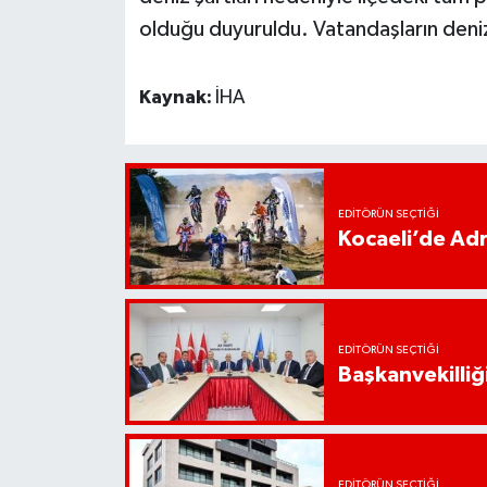
olduğu duyuruldu. Vatandaşların deni
Kaynak:
İHA
EDITÖRÜN SEÇTIĞI
Kocaeli’de Adr
EDITÖRÜN SEÇTIĞI
Başkanvekilliği
EDITÖRÜN SEÇTIĞI