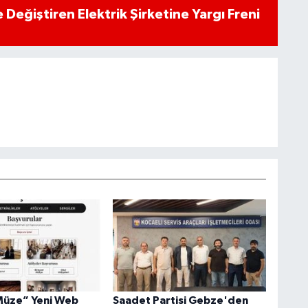
 Değiştiren Elektrik Şirketine Yargı Freni
Müze” Yeni Web
Saadet Partisi Gebze'den