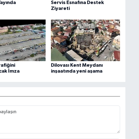
Yayında
Servis Esnafına Destek
Ziyareti
rafiğini
Dilovası Kent Meydanı
cak İmza
inşaatında yeni aşama