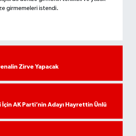
ze girmemeleri istendi.
enalin Zirve Yapacak
 İçin AK Parti’nin Adayı Hayrettin Ünlü