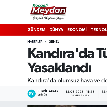
Nöbetçi Eczaneler
GÜNDEM
DÜNYA
EKONOMİ
TEKNOL
Hava Durumu
HABERLER
GENEL
Trafik Durumu
Kandıra'da Tü
Süper Lig Puan Durumu ve Fikstür
Yasaklandı
Tüm Manşetler
Son Dakika Haberleri
Kandıra'da olumsuz hava ve den
Haber Arşivi
SERPİL YARAR
13.06.2026 - 11:46
13.
EDITÖR
YAYINLANMA