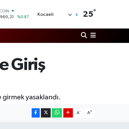
TCOIN
°
.960,21
%0.87
25
Kocaeli
LAR
,7436
%0.18
RO
,2510
%0.32
ERLİN
,4811
%0.38
AM ALTIN
48.99
%2.59
e Giriş
ST100
.779
%-14
e girmek yasaklandı.
-
+
A
A