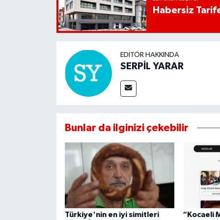
Habersiz Tarife
EDITÖR HAKKINDA
SERPİL YARAR
Bunlar da ilginizi çekebilir
Türkiye'nin en iyi simitleri
“Kocaeli 