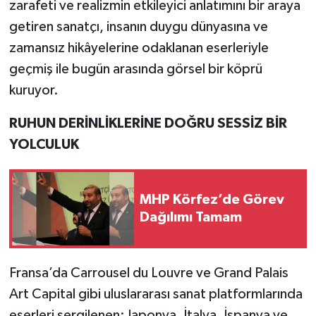
zarafeti ve realizmin etkileyici anlatımını bir araya
getiren sanatçı, insanın duygu dünyasına ve
zamansız hikâyelerine odaklanan eserleriyle
geçmiş ile bugün arasında görsel bir köprü
kuruyor.
RUHUN DERİNLİKLERİNE DOĞRU SESSİZ BİR
YOLCULUK
MHP Körfez’de Görev
Dağılımı Tamam
Fransa’da Carrousel du Louvre ve Grand Palais
Art Capital gibi uluslararası sanat platformlarında
eserleri sergilenen; Japonya, İtalya, İspanya ve