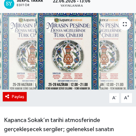
SERPİL YARAR
22.06.2026 - 13:06
EDITÖR
YAYINLANMA
Paylaş
-
+
A
A
Kapanca Sokak’ın tarihi atmosferinde
gerçekleşecek sergiler; geleneksel sanatın