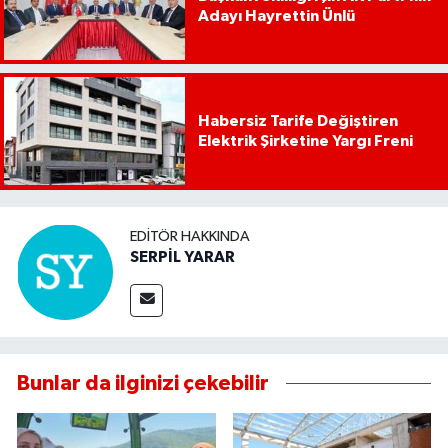
Adayı Hayrettin Ünlü
Habersiz Tarife Değiştiren
Elektrik Şirketine Yargı Freni
EDITÖR HAKKINDA
SERPİL YARAR
Bunlar da ilginizi çekebilir