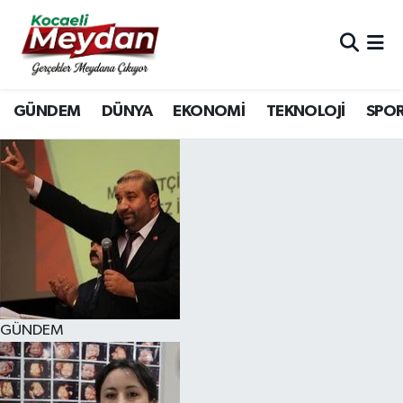
Nöbetçi Eczaneler
GÜNDEM
DÜNYA
EKONOMİ
TEKNOLOJİ
SPO
Hava Durumu
Trafik Durumu
Süper Lig Puan Durumu ve Fikstür
Tüm Manşetler
Son Dakika Haberleri
GÜNDEM
Haber Arşivi