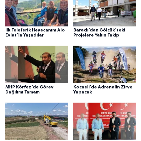
İlk Teleferik Heyecanını Alo
Baraçlı’dan Gölcük’teki
Evlat’la Yaşadılar
Projelere Yakın Takip
MHP Körfez’de Görev
Kocaeli’de Adrenalin Zirve
Dağılımı Tamam
Yapacak