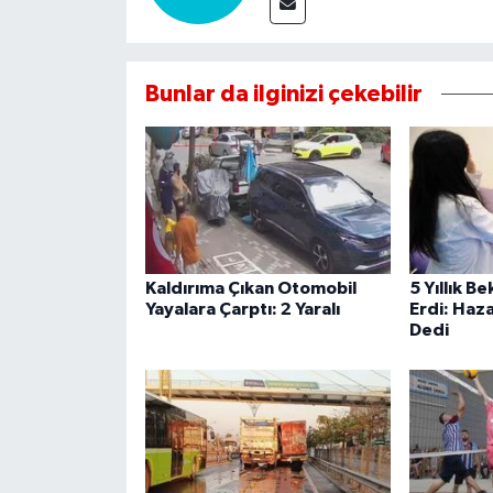
Bunlar da ilginizi çekebilir
Kaldırıma Çıkan Otomobil
5 Yıllık B
Yayalara Çarptı: 2 Yaralı
Erdi: Haza
Dedi