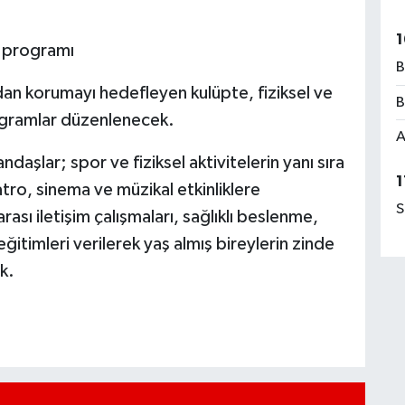
1
k programı
B
ndan korumayı hedefleyen kulüpte, fiziksel ve
B
programlar düzenlenecek.
A
aşlar; spor ve fiziksel aktivitelerin yanı sıra
1
yatro, sinema ve müzikal etkinliklere
S
rası iletişim çalışmaları, sağlıklı beslenme,
eğitimleri verilerek yaş almış bireylerin zinde
k.