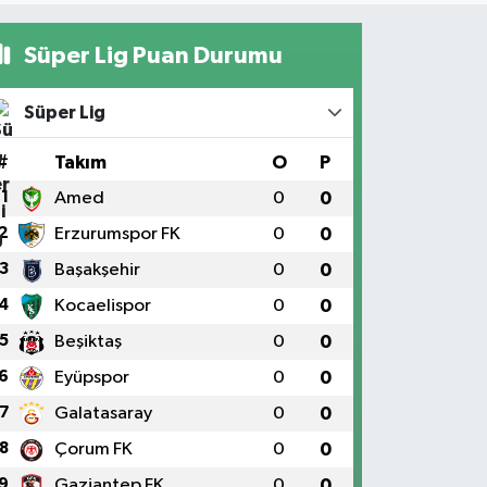
Süper Lig Puan Durumu
Süper Lig
#
Takım
O
P
1
Amed
0
0
2
Erzurumspor FK
0
0
3
Başakşehir
0
0
4
Kocaelispor
0
0
5
Beşiktaş
0
0
6
Eyüpspor
0
0
7
Galatasaray
0
0
8
Çorum FK
0
0
9
Gaziantep FK
0
0