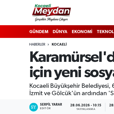
Nöbetçi Eczaneler
GÜNDEM
DÜNYA
EKONOMİ
TEKNOL
Hava Durumu
HABERLER
KOCAELI
Trafik Durumu
Karamürsel'd
Süper Lig Puan Durumu ve Fikstür
için yeni sos
Tüm Manşetler
Son Dakika Haberleri
Kocaeli Büyükşehir Belediyesi, 
İzmit ve Gölcük'ün ardından 'S
Haber Arşivi
SERPİL YARAR
28.06.2026 - 10:15
28
EDITÖR
YAYINLANMA