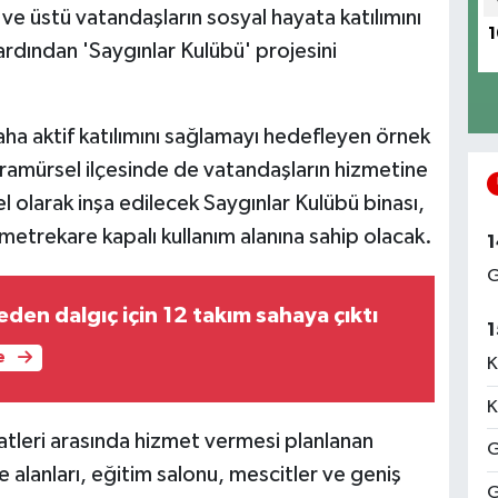
ve üstü vatandaşların sosyal hayata katılımını
1
rdından 'Saygınlar Kulübü' projesini
daha aktif katılımını sağlamayı hedefleyen örnek
ramürsel ilçesinde de vatandaşların hizmetine
 olarak inşa edilecek Saygınlar Kulübü binası,
etrekare kapalı kullanım alanına sahip olacak.
1
G
den dalgıç için 12 takım sahaya çıktı
1
e
K
K
tleri arasında hizmet vermesi planlanan
G
 alanları, eğitim salonu, mescitler ve geniş
G