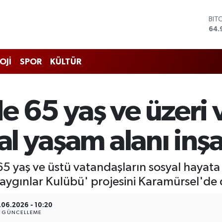
BIT
64.
DO
47,
EU
OJİ
SPOR
KÜLTÜR
55,
STE
64,
GRA
e 65 yaş ve üzeri 
666
BİS
13.
yal yaşam alanı inş
65 yaş ve üstü vatandaşların sosyal hayata
aygınlar Kulübü' projesini Karamürsel'de d
.06.2026 - 10:20
GÜNCELLEME