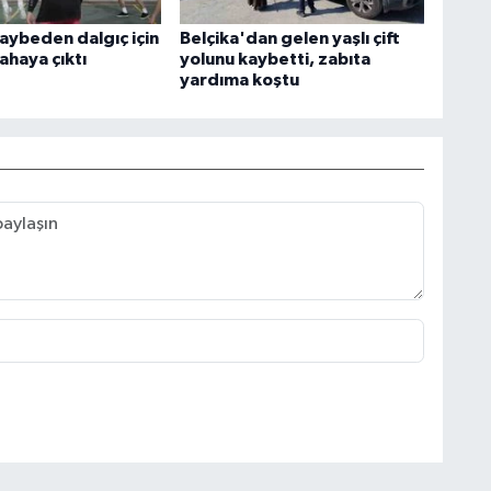
kaybeden dalgıç için
Belçika'dan gelen yaşlı çift
ahaya çıktı
yolunu kaybetti, zabıta
yardıma koştu