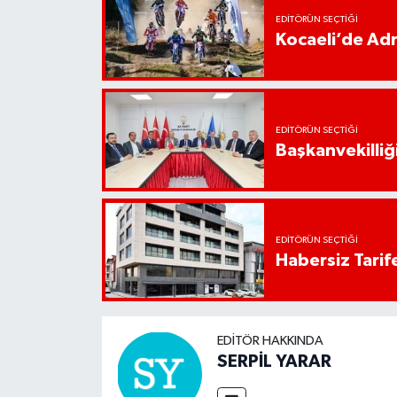
EDITÖRÜN SEÇTIĞI
Kocaeli’de Adr
EDITÖRÜN SEÇTIĞI
Başkanvekilliği
EDITÖRÜN SEÇTIĞI
Habersiz Tarife
EDITÖR HAKKINDA
SERPİL YARAR