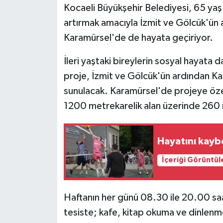
Kocaeli Büyükşehir Belediyesi, 65 yaş 
artırmak amacıyla İzmit ve Gölcük'ün a
Karamürsel'de de hayata geçiriyor.
İleri yaştaki bireylerin sosyal hayata 
proje, İzmit ve Gölcük'ün ardından Ka
sunulacak. Karamürsel'de projeye özel
1200 metrekarelik alan üzerinde 260 m
Hayatını kaybe
İçeriği Görüntül
Haftanın her günü 08.30 ile 20.00 saa
tesiste; kafe, kitap okuma ve dinlenme