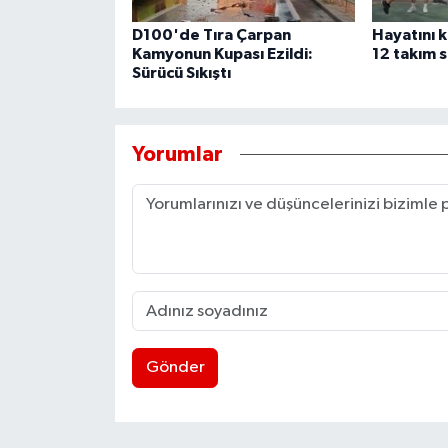
D100'de Tıra Çarpan
Hayatını 
Kamyonun Kupası Ezildi:
12 takım s
Sürücü Sıkıştı
Yorumlar
Gönder