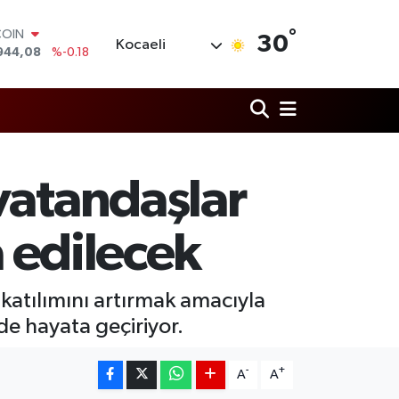
°
COIN
30
Kocaeli
944,08
%-0.18
LAR
7436
%0.18
RO
2510
%0.32
RLİN
4811
%0.38
M ALTIN
vatandaşlar
0.55
%0.03
T100
779
%-14
a edilecek
 katılımını artırmak amacıyla
e hayata geçiriyor.
-
+
A
A