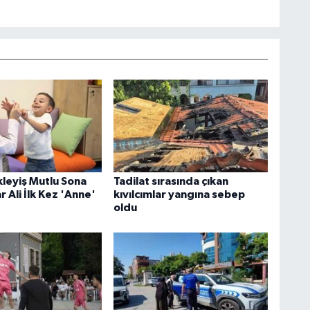
ekleyiş Mutlu Sona
Tadilat sırasında çıkan
r Ali İlk Kez 'Anne'
kıvılcımlar yangına sebep
oldu