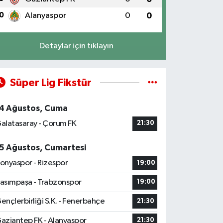
0
Alanyaspor
0
0
Detaylar için tıklayın
Süper Lig Fikstür
4 Ağustos, Cuma
alatasaray - Çorum FK
21:30
5 Ağustos, Cumartesi
onyaspor - Rizespor
19:00
asımpaşa - Trabzonspor
19:00
ençlerbirliği S.K. - Fenerbahçe
21:30
aziantep FK - Alanyaspor
21:30