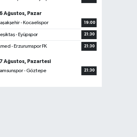
6 Ağustos, Pazar
aşakşehir - Kocaelispor
19:00
eşiktaş - Eyüpspor
21:30
med - Erzurumspor FK
21:30
7 Ağustos, Pazartesi
amsunspor - Göztepe
21:30