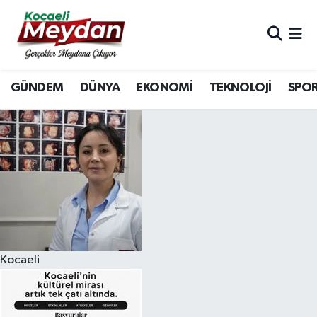
Nöbetçi Eczaneler
GÜNDEM
DÜNYA
EKONOMİ
TEKNOLOJİ
SPO
Hava Durumu
Trafik Durumu
Süper Lig Puan Durumu ve Fikstür
Tüm Manşetler
Son Dakika Haberleri
Kocaeli
Haber Arşivi