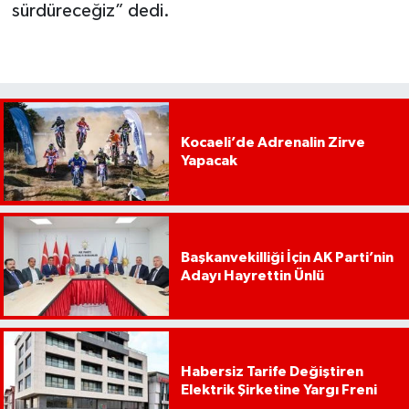
sürdüreceğiz” dedi.
Kocaeli’de Adrenalin Zirve
Yapacak
Başkanvekilliği İçin AK Parti’nin
Adayı Hayrettin Ünlü
Habersiz Tarife Değiştiren
Elektrik Şirketine Yargı Freni