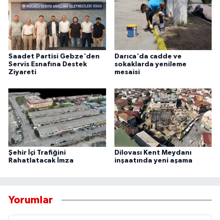
Saadet Partisi Gebze'den
Darıca'da cadde ve
Servis Esnafına Destek
sokaklarda yenileme
Ziyareti
mesaisi
Şehir İçi Trafiğini
Dilovası Kent Meydanı
Rahatlatacak İmza
inşaatında yeni aşama
Yorumlar