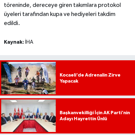
töreninde, dereceye giren takımlara protokol
üyeleri tarafından kupa ve hediyeleri takdim
edildi.
Kaynak:
İHA
Kocaeli’de Adrenalin Zirve
Yapacak
Başkanvekilliği İçin AK Parti’nin
Adayı Hayrettin Ünlü