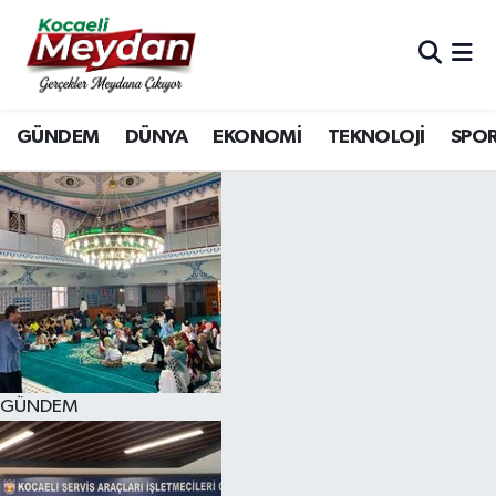
Nöbetçi Eczaneler
GÜNDEM
DÜNYA
EKONOMİ
TEKNOLOJİ
SPO
Hava Durumu
Trafik Durumu
Süper Lig Puan Durumu ve Fikstür
Tüm Manşetler
Son Dakika Haberleri
GÜNDEM
Haber Arşivi