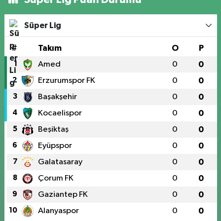
Süper Lig
#
Takım
O
P
1
Amed
0
0
2
Erzurumspor FK
0
0
3
Başakşehir
0
0
4
Kocaelispor
0
0
5
Beşiktaş
0
0
6
Eyüpspor
0
0
7
Galatasaray
0
0
8
Çorum FK
0
0
9
Gaziantep FK
0
0
10
Alanyaspor
0
0