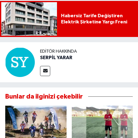
Habersiz Tarife Değiştiren
Elektrik Şirketine Yargı Freni
EDITÖR HAKKINDA
SERPİL YARAR
Bunlar da ilginizi çekebilir