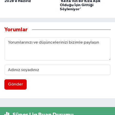
2028’e Hazırız
'Keita'nın Bir Kıza Aşık
Olduğu İçin Gittiği
Söyleniyor'
Yorumlar
Gönder
Süper Lig Puan Durumu