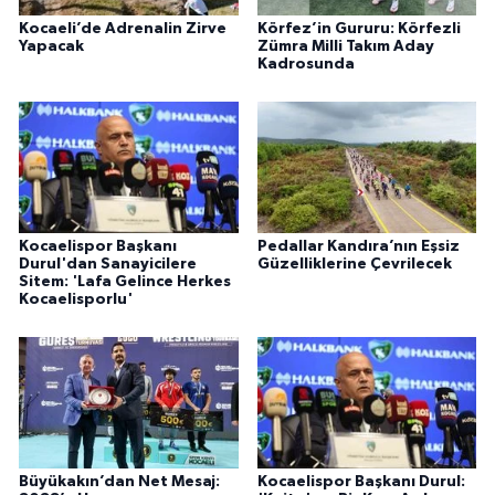
Kocaeli’de Adrenalin Zirve
Körfez’in Gururu: Körfezli
Yapacak
Zümra Milli Takım Aday
Kadrosunda
Kocaelispor Başkanı
Pedallar Kandıra’nın Eşsiz
Durul'dan Sanayicilere
Güzelliklerine Çevrilecek
Sitem: 'Lafa Gelince Herkes
Kocaelisporlu'
Büyükakın’dan Net Mesaj:
Kocaelispor Başkanı Durul: