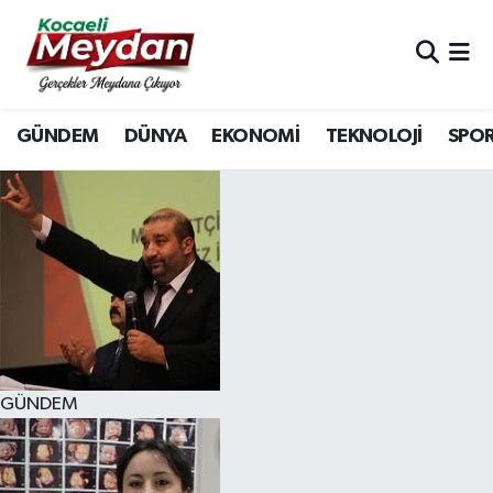
Nöbetçi Eczaneler
GÜNDEM
DÜNYA
EKONOMİ
TEKNOLOJİ
SPO
Hava Durumu
Trafik Durumu
Süper Lig Puan Durumu ve Fikstür
Tüm Manşetler
Son Dakika Haberleri
GÜNDEM
Haber Arşivi