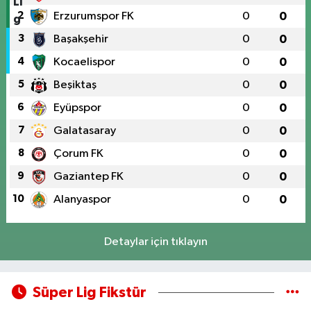
2
Erzurumspor FK
0
0
3
Başakşehir
0
0
4
Kocaelispor
0
0
5
Beşiktaş
0
0
6
Eyüpspor
0
0
7
Galatasaray
0
0
8
Çorum FK
0
0
9
Gaziantep FK
0
0
10
Alanyaspor
0
0
Detaylar için tıklayın
Süper Lig Fikstür