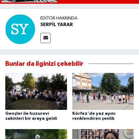
EDITÖR HAKKINDA
SERPİL YARAR
Bunlar da ilginizi çekebilir
Gençler ile huzurevi
Körfez'de yaz ayını
sakinleri bir araya geldi
renklendiren şenlik