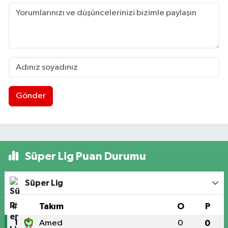
Gönder
Süper Lig Puan Durumu
Süper Lig
#
Takım
O
P
1
Amed
0
0