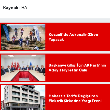
Kaynak:
İHA
Kocaeli’de Adrenalin Zirve
Yapacak
Başkanvekilliği İçin AK Parti’nin
Adayı Hayrettin Ünlü
Habersiz Tarife Değiştiren
Elektrik Şirketine Yargı Freni