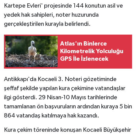
Kartepe Evleri' projesinde 144 konutun asil ve
yedek hak sahipleri, noter huzurunda
gerçekleştirilen kurayla belirlendi.
Atlas'ın Binlerce
Kilometrelik Yolculuğu
GPS İle İzlenecek
Antikkapı'da Kocaeli 3. Noteri gözetiminde
şeffaf şekilde yapılan kura çekimine vatandaşlar
ilgi gösterdi. 29 Nisan-10 Mayıs tarihlerinde
tamamlanan ön başvuruların ardından kuraya 5 bin
864 vatandaş katılmaya hak kazandı.
Kura çekim töreninde konuşan Kocaeli Büyükşehir