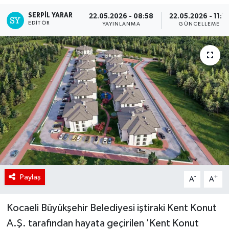
SERPİL YARAR
22.05.2026 - 08:58
22.05.2026 - 11:1
EDITÖR
YAYINLANMA
GÜNCELLEME
Paylaş
-
+
A
A
Kocaeli Büyükşehir Belediyesi iştiraki Kent Konut
A.Ş. tarafından hayata geçirilen 'Kent Konut