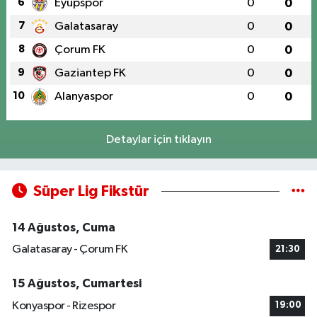
6
Eyüpspor
0
0
7
Galatasaray
0
0
8
Çorum FK
0
0
9
Gaziantep FK
0
0
10
Alanyaspor
0
0
Detaylar için tıklayın
Süper Lig Fikstür
14 Ağustos, Cuma
Galatasaray - Çorum FK
21:30
15 Ağustos, Cumartesi
Konyaspor - Rizespor
19:00