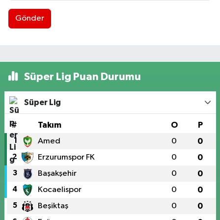
Gönder
Süper Lig Puan Durumu
Süper Lig
#
Takım
O
P
1
Amed
0
0
2
Erzurumspor FK
0
0
3
Başakşehir
0
0
4
Kocaelispor
0
0
5
Beşiktaş
0
0