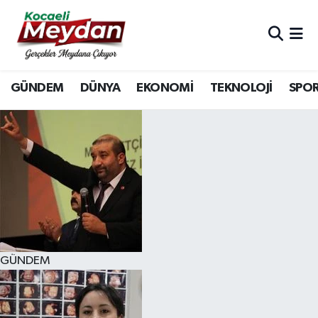
Nöbetçi Eczaneler
GÜNDEM
DÜNYA
EKONOMİ
TEKNOLOJİ
SPO
Hava Durumu
Trafik Durumu
Süper Lig Puan Durumu ve Fikstür
Tüm Manşetler
Son Dakika Haberleri
GÜNDEM
Haber Arşivi