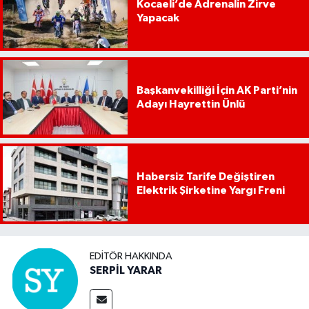
Kocaeli’de Adrenalin Zirve
Yapacak
Başkanvekilliği İçin AK Parti’nin
Adayı Hayrettin Ünlü
Habersiz Tarife Değiştiren
Elektrik Şirketine Yargı Freni
EDITÖR HAKKINDA
SERPİL YARAR