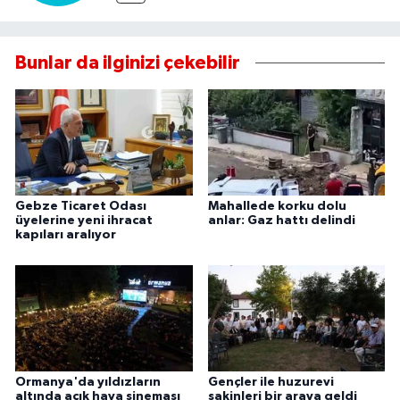
Bunlar da ilginizi çekebilir
Gebze Ticaret Odası
Mahallede korku dolu
üyelerine yeni ihracat
anlar: Gaz hattı delindi
kapıları aralıyor
Ormanya'da yıldızların
Gençler ile huzurevi
altında açık hava sineması
sakinleri bir araya geldi