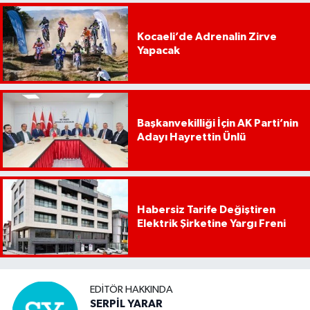
Kocaeli’de Adrenalin Zirve
Yapacak
Başkanvekilliği İçin AK Parti’nin
Adayı Hayrettin Ünlü
Habersiz Tarife Değiştiren
Elektrik Şirketine Yargı Freni
EDITÖR HAKKINDA
SERPİL YARAR