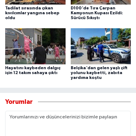
Tadilat sırasında çıkan
D100'de Tıra Çarpan
kıvılcımlar yangına sebep
Kamyonun Kupası Ezildi:
oldu
Sürücü Sıkıştı
Hayatını kaybeden dalgıç
Belçika'dan gelen yaşlı çift
için 12 takım sahaya çıktı
yolunu kaybetti, zabıta
yardıma koştu
Yorumlar