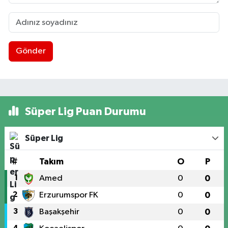
Gönder
Süper Lig Puan Durumu
Süper Lig
#
Takım
O
P
1
Amed
0
0
2
Erzurumspor FK
0
0
3
Başakşehir
0
0