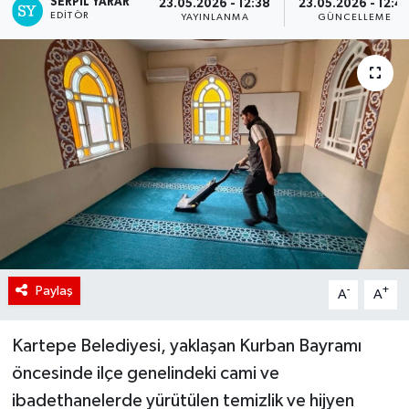
SERPİL YARAR
23.05.2026 - 12:38
23.05.2026 - 12:4
EDITÖR
YAYINLANMA
GÜNCELLEME
Paylaş
-
+
A
A
Kartepe Belediyesi, yaklaşan Kurban Bayramı
öncesinde ilçe genelindeki cami ve
ibadethanelerde yürütülen temizlik ve hijyen