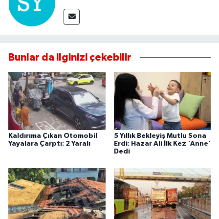
Bunlar da ilginizi çekebilir
Kaldırıma Çıkan Otomobil
5 Yıllık Bekleyiş Mutlu Sona
Yayalara Çarptı: 2 Yaralı
Erdi: Hazar Ali İlk Kez 'Anne'
Dedi