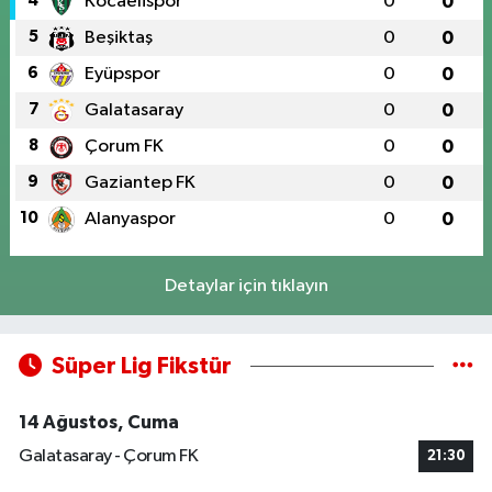
4
Kocaelispor
0
0
5
Beşiktaş
0
0
6
Eyüpspor
0
0
7
Galatasaray
0
0
8
Çorum FK
0
0
9
Gaziantep FK
0
0
10
Alanyaspor
0
0
Detaylar için tıklayın
Süper Lig Fikstür
14 Ağustos, Cuma
Galatasaray - Çorum FK
21:30