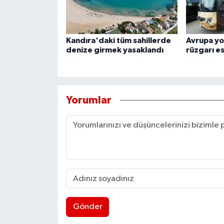
Kandıra'daki tüm sahillerde
Avrupa yo
denize girmek yasaklandı
rüzgarı e
Yorumlar
Gönder