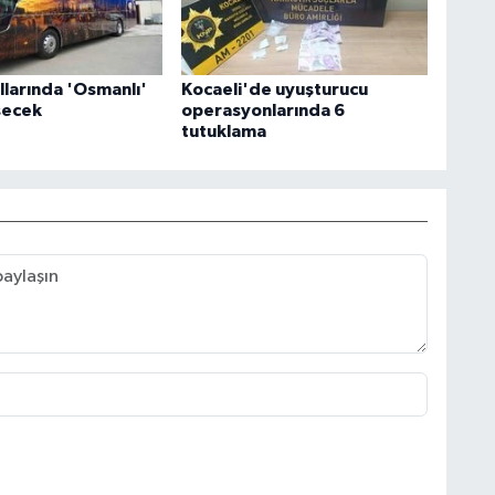
llarında 'Osmanlı'
Kocaeli'de uyuşturucu
secek
operasyonlarında 6
tutuklama