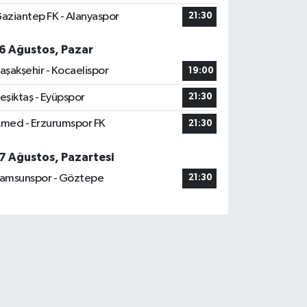
aziantep FK - Alanyaspor
21:30
6 Ağustos, Pazar
aşakşehir - Kocaelispor
19:00
eşiktaş - Eyüpspor
21:30
med - Erzurumspor FK
21:30
7 Ağustos, Pazartesi
amsunspor - Göztepe
21:30