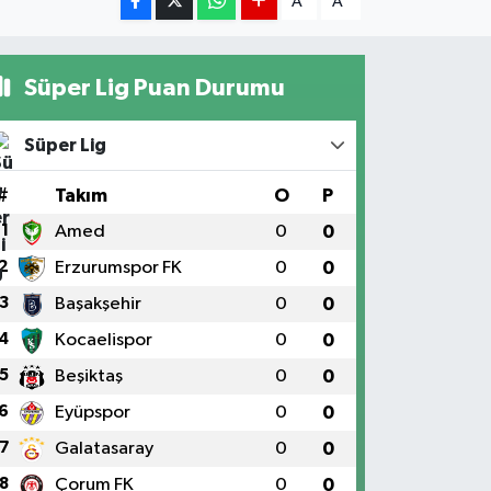
A
A
Süper Lig Puan Durumu
Süper Lig
#
Takım
O
P
1
Amed
0
0
2
Erzurumspor FK
0
0
3
Başakşehir
0
0
4
Kocaelispor
0
0
5
Beşiktaş
0
0
6
Eyüpspor
0
0
7
Galatasaray
0
0
8
Çorum FK
0
0