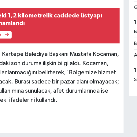
G
ki 1,2 kilometrelik caddede üstyapı
1
amamlandı
B
e
B
an Kartepe Belediye Başkanı Mustafa Kocaman,
A
daki son duruma ilişkin bilgi aldı. Kocaman,
1
 planlanmadığını belirterek, 'Bölgemize hizmet
S
cak. Burası sadece bir pazar alanı olmayacak;
ullanımına sunulacak, afet durumlarında ise
' ifadelerini kullandı.