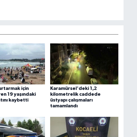
urtarmak için
Karamürsel'deki 1,2
ren 19 yaşındaki
kilometrelik caddede
tını kaybetti
üstyapı çalışmaları
tamamlandı