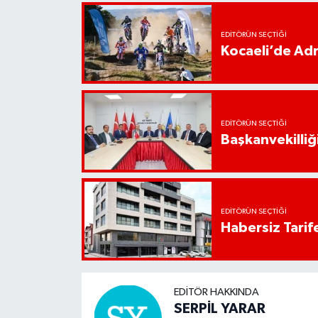
EDITÖRÜN SEÇTIĞI
Kocaeli’de Adr
EDITÖRÜN SEÇTIĞI
Başkanvekilliği
EDITÖRÜN SEÇTIĞI
Habersiz Tarife
EDITÖR HAKKINDA
SERPİL YARAR