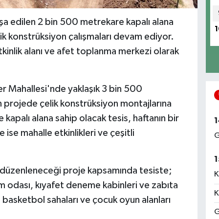
a edilen 2 bin 500 metrekare kapalı alana
1
lik konstrüksiyon çalışmaları devam ediyor.
etkinlik alanı ve afet toplanma merkezi olarak
r Mahallesi'nde yaklaşık 3 bin 500
n projede çelik konstrüksiyon montajlarına
kapalı alana sahip olacak tesis, haftanın bir
1
ise mahalle etkinlikleri ve çeşitli
G
1
 düzenleneceği proje kapsamında tesiste;
K
m odası, kıyafet deneme kabinleri ve zabıta
K
a basketbol sahaları ve çocuk oyun alanları
G