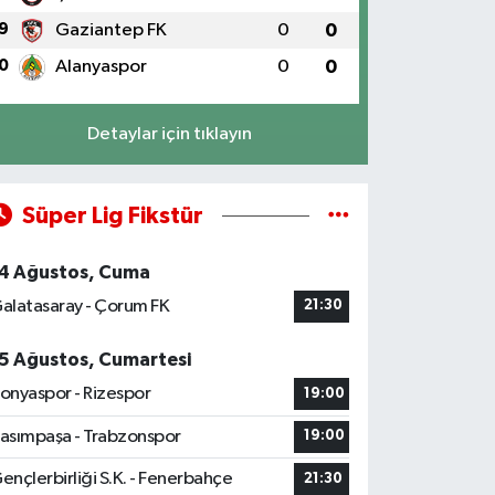
9
Gaziantep FK
0
0
0
Alanyaspor
0
0
Detaylar için tıklayın
Süper Lig Fikstür
4 Ağustos, Cuma
alatasaray - Çorum FK
21:30
5 Ağustos, Cumartesi
onyaspor - Rizespor
19:00
asımpaşa - Trabzonspor
19:00
ençlerbirliği S.K. - Fenerbahçe
21:30