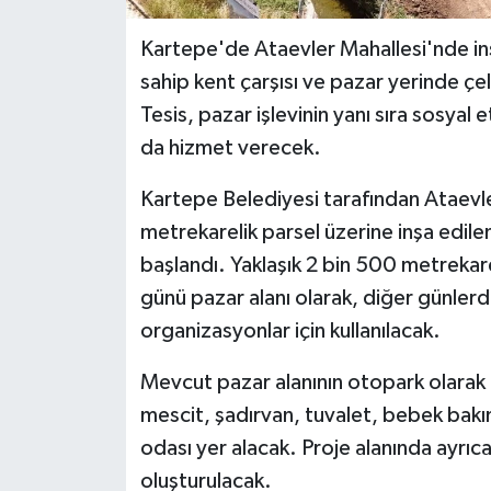
Kartepe'de Ataevler Mahallesi'nde inş
sahip kent çarşısı ve pazar yerinde çe
Tesis, pazar işlevinin yanı sıra sosyal 
da hizmet verecek.
Kartepe Belediyesi tarafından Ataevle
metrekarelik parsel üzerine inşa edile
başlandı. Yaklaşık 2 bin 500 metrekare 
günü pazar alanı olarak, diğer günlerde 
organizasyonlar için kullanılacak.
Mevcut pazar alanının otopark olarak
mescit, şadırvan, tuvalet, bebek bakı
odası yer alacak. Proje alanında ayrıc
oluşturulacak.