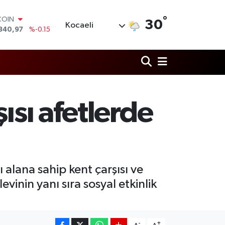
COIN
°
30
840,97
%-0.15
Kocaeli
LAR
7436
%0.18
RO
2510
%0.32
RLİN
4811
%0.38
M ALTIN
ısı afetlerde
0.55
%0
T100
779
%-14
alana sahip kent çarşısı ve
vinin yanı sıra sosyal etkinlik
-
+