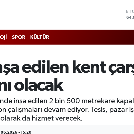
BIT
64.
DO
47,
EU
OJİ
SPOR
KÜLTÜR
55,
STE
64,
GRA
şa edilen kent çarş
666
BİS
13.
nı olacak
de inşa edilen 2 bin 500 metrekare kapalı 
n çalışmaları devam ediyor. Tesis, pazar işle
 olarak da hizmet verecek.
.06.2026 - 15:20