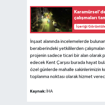
Karamürsel'de
çalışmaları t
İçeriği Görüntül
İnşaat alanında incelemelerde bulun
beraberindeki yetkililerden çalışmalar
projenin sadece ticari bir alan olarak
edecek Kent Çarşısı burada hayat bula
özel günlerde mahalle sakinlerimizin k
toplanma noktası olarak hizmet verecek
Kaynak:
İHA