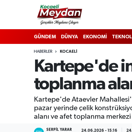
Nöbetçi Eczaneler
GÜNDEM
DÜNYA
EKONOMİ
TEKNOL
Hava Durumu
HABERLER
KOCAELI
Trafik Durumu
Kartepe'de in
Süper Lig Puan Durumu ve Fikstür
toplanma ala
Tüm Manşetler
Son Dakika Haberleri
Kartepe'de Ataevler Mahallesi'n
pazar yerinde çelik konstrüksiyo
Haber Arşivi
alanı ve afet toplanma merkezi
SERPİL YARAR
24.06.2026 - 15:16
24