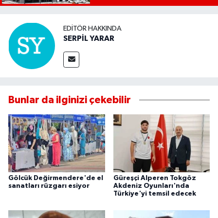
EDITÖR HAKKINDA
SERPİL YARAR
Bunlar da ilginizi çekebilir
Gölcük Değirmendere'de el
Güreşçi Alperen Tokgöz
sanatları rüzgarı esiyor
Akdeniz Oyunları'nda
Türkiye'yi temsil edecek