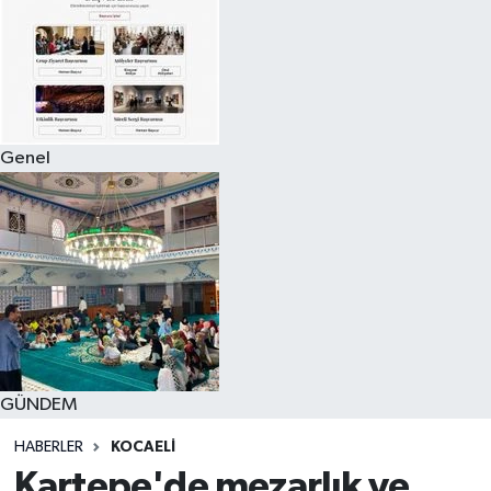
Genel
GÜNDEM
HABERLER
KOCAELI
Kartepe'de mezarlık ve