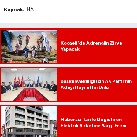
Kaynak:
İHA
Kocaeli’de Adrenalin Zirve
Yapacak
Başkanvekilliği İçin AK Parti’nin
Adayı Hayrettin Ünlü
Habersiz Tarife Değiştiren
Elektrik Şirketine Yargı Freni