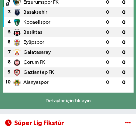
2
Erzurumspor FK
0
0
3
Başakşehir
0
0
4
Kocaelispor
0
0
5
Beşiktaş
0
0
6
Eyüpspor
0
0
7
Galatasaray
0
0
8
Çorum FK
0
0
9
Gaziantep FK
0
0
10
Alanyaspor
0
0
Detaylar için tıklayın
Süper Lig Fikstür