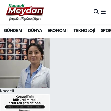
Nöbetçi Eczaneler
GÜNDEM
DÜNYA
EKONOMİ
TEKNOLOJİ
SPO
Hava Durumu
Trafik Durumu
Süper Lig Puan Durumu ve Fikstür
Tüm Manşetler
Son Dakika Haberleri
Kocaeli
Haber Arşivi