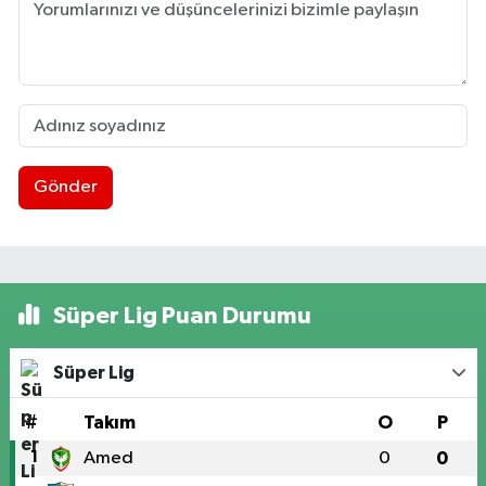
Gönder
Süper Lig Puan Durumu
Süper Lig
#
Takım
O
P
1
Amed
0
0