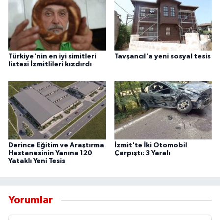
Türkiye'nin en iyi simitleri
Tavşancıl'a yeni sosyal tesis
listesi İzmitlileri kızdırdı
Derince Eğitim ve Araştırma
İzmit'te İki Otomobil
Hastanesinin Yanına 120
Çarpıştı: 3 Yaralı
Yataklı Yeni Tesis
Yorumlar