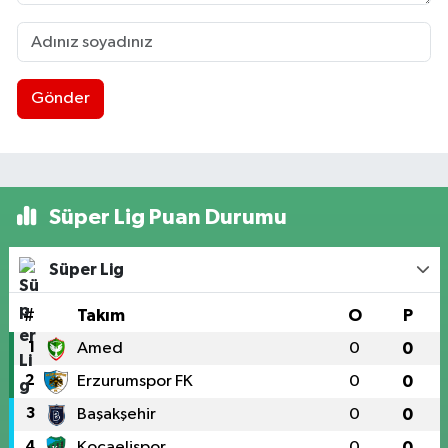
Gönder
Süper Lig Puan Durumu
Süper Lig
#
Takım
O
P
1
Amed
0
0
2
Erzurumspor FK
0
0
3
Başakşehir
0
0
4
Kocaelispor
0
0