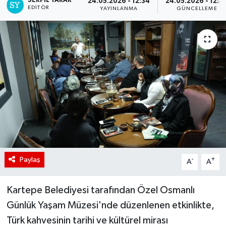
SERPİL YARAR
24.05.2026 - 12:34
24.05.2026 - 12:4
EDITÖR
YAYINLANMA
GÜNCELLEME
Paylaş
-
+
A
A
Kartepe Belediyesi tarafından Özel Osmanlı
Günlük Yaşam Müzesi'nde düzenlenen etkinlikte,
Türk kahvesinin tarihi ve kültürel mirası