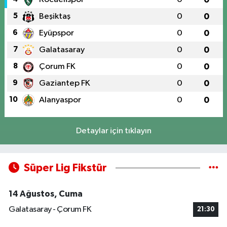
5
Beşiktaş
0
0
6
Eyüpspor
0
0
7
Galatasaray
0
0
8
Çorum FK
0
0
9
Gaziantep FK
0
0
10
Alanyaspor
0
0
Detaylar için tıklayın
Süper Lig Fikstür
14 Ağustos, Cuma
Galatasaray - Çorum FK
21:30