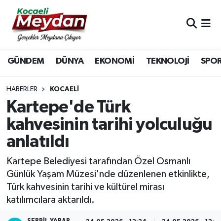
Nöbetçi Eczaneler
GÜNDEM
DÜNYA
EKONOMİ
TEKNOLOJİ
SPO
Hava Durumu
Trafik Durumu
HABERLER
KOCAELI
Kartepe'de Türk
Süper Lig Puan Durumu ve Fikstür
kahvesinin tarihi yolculuğu
anlatıldı
Tüm Manşetler
Kartepe Belediyesi tarafından Özel Osmanlı
Son Dakika Haberleri
Günlük Yaşam Müzesi'nde düzenlenen etkinlikte,
Türk kahvesinin tarihi ve kültürel mirası
Haber Arşivi
katılımcılara aktarıldı.