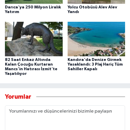
Darıca'ya 250 Milyon Liralık
Yolcu Otobüsü Alev Alev
Yatırım
Yandı
82 Saat Enkaz Altında
Kandıra'da Denize Girmek
Kalan Çocuğu Kurtaran
Yasaklandı: 3 Plaj Hariç Tüm
Mancs'in Hatırası İzmit'te
Sahiller Kapalı
Yaşatılıyor
Yorumlar