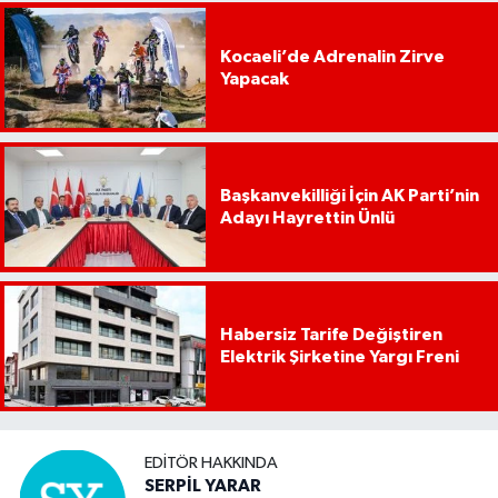
Kocaeli’de Adrenalin Zirve
Yapacak
Başkanvekilliği İçin AK Parti’nin
Adayı Hayrettin Ünlü
Habersiz Tarife Değiştiren
Elektrik Şirketine Yargı Freni
EDITÖR HAKKINDA
SERPİL YARAR