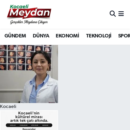
Nöbetçi Eczaneler
GÜNDEM
DÜNYA
EKONOMİ
TEKNOLOJİ
SPO
Hava Durumu
Trafik Durumu
Süper Lig Puan Durumu ve Fikstür
Tüm Manşetler
Son Dakika Haberleri
Kocaeli
Haber Arşivi