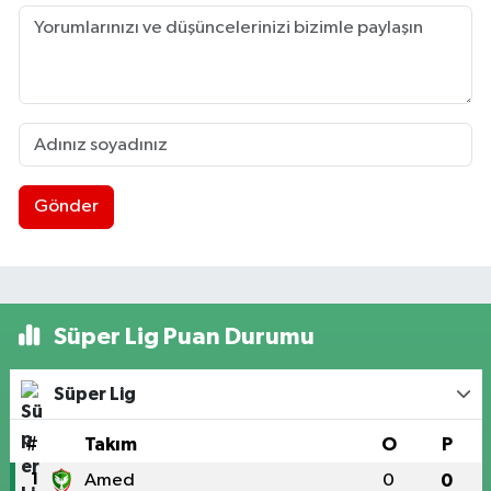
Gönder
Süper Lig Puan Durumu
Süper Lig
#
Takım
O
P
1
Amed
0
0