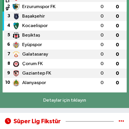
2
Erzurumspor FK
0
0
3
Başakşehir
0
0
4
Kocaelispor
0
0
5
Beşiktaş
0
0
6
Eyüpspor
0
0
7
Galatasaray
0
0
8
Çorum FK
0
0
9
Gaziantep FK
0
0
10
Alanyaspor
0
0
Detaylar için tıklayın
Süper Lig Fikstür