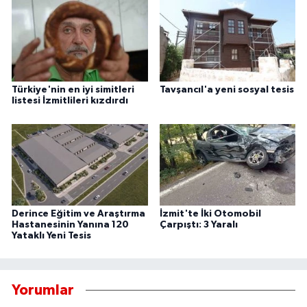
Türkiye'nin en iyi simitleri
Tavşancıl'a yeni sosyal tesis
listesi İzmitlileri kızdırdı
Derince Eğitim ve Araştırma
İzmit'te İki Otomobil
Hastanesinin Yanına 120
Çarpıştı: 3 Yaralı
Yataklı Yeni Tesis
Yorumlar