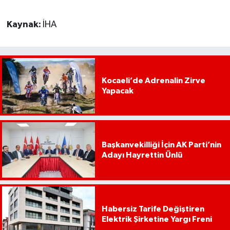
Kaynak:
İHA
Kocaeli’de Adrenalin Zirve
Yapacak
Başkanvekilliği İçin AK Parti’nin
Adayı Hayrettin Ünlü
Habersiz Tarife Değiştiren
Elektrik Şirketine Yargı Freni