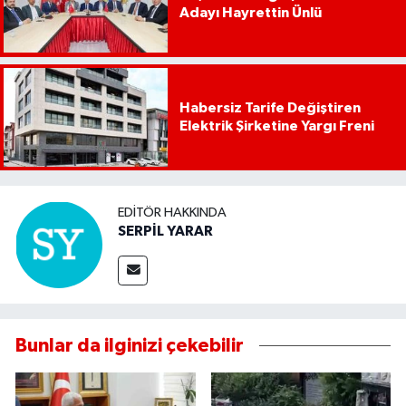
Adayı Hayrettin Ünlü
Habersiz Tarife Değiştiren
Elektrik Şirketine Yargı Freni
EDITÖR HAKKINDA
SERPİL YARAR
Bunlar da ilginizi çekebilir