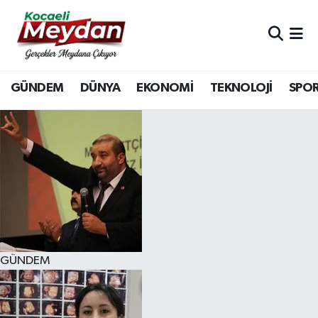
Nöbetçi Eczaneler
GÜNDEM
DÜNYA
EKONOMİ
TEKNOLOJİ
SPO
Hava Durumu
Trafik Durumu
Süper Lig Puan Durumu ve Fikstür
Tüm Manşetler
Son Dakika Haberleri
GÜNDEM
Haber Arşivi