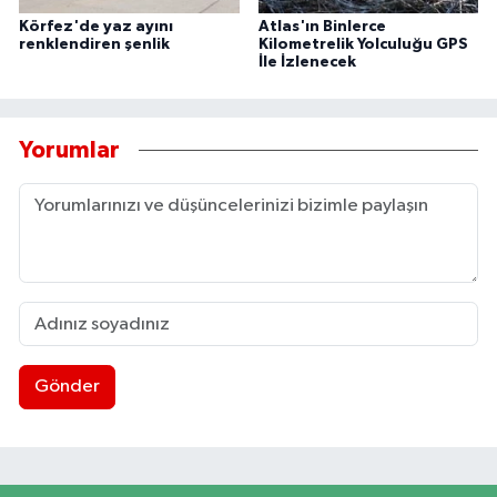
Körfez'de yaz ayını
Atlas'ın Binlerce
renklendiren şenlik
Kilometrelik Yolculuğu GPS
İle İzlenecek
Yorumlar
Gönder