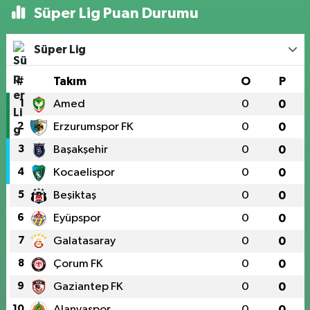
Süper Lig Puan Durumu
Süper Lig
#
Takım
O
P
1
Amed
0
0
2
Erzurumspor FK
0
0
3
Başakşehir
0
0
4
Kocaelispor
0
0
5
Beşiktaş
0
0
6
Eyüpspor
0
0
7
Galatasaray
0
0
8
Çorum FK
0
0
9
Gaziantep FK
0
0
10
Alanyaspor
0
0