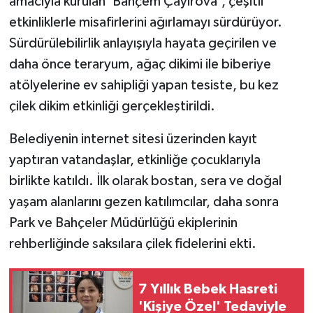
amacıyla kurulan 'Bahçem Çayırova', çeşitli
etkinliklerle misafirlerini ağırlamayı sürdürüyor.
Sürdürülebilirlik anlayışıyla hayata geçirilen ve
daha önce teraryum, ağaç dikimi ile biberiye
atölyelerine ev sahipliği yapan tesiste, bu kez
çilek dikim etkinliği gerçekleştirildi.
Belediyenin internet sitesi üzerinden kayıt
yaptıran vatandaşlar, etkinliğe çocuklarıyla
birlikte katıldı. İlk olarak bostan, sera ve doğal
yaşam alanlarını gezen katılımcılar, daha sonra
Park ve Bahçeler Müdürlüğü ekiplerinin
rehberliğinde saksılara çilek fidelerini ekti.
7 Yıllık Bebek Hasreti
'Kişiye Özel' Tedaviyle