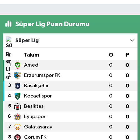
Süper Lig Puan Durumu
Süper Lig
#
Takım
O
P
1
Amed
0
0
2
Erzurumspor FK
0
0
3
Başakşehir
0
0
4
Kocaelispor
0
0
5
Beşiktaş
0
0
6
Eyüpspor
0
0
7
Galatasaray
0
0
8
Çorum FK
0
0