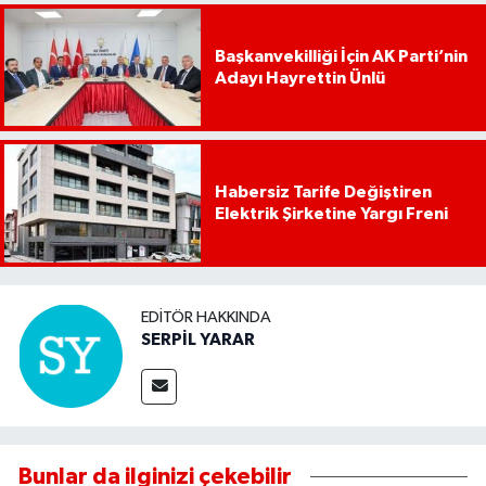
Başkanvekilliği İçin AK Parti’nin
Adayı Hayrettin Ünlü
Habersiz Tarife Değiştiren
Elektrik Şirketine Yargı Freni
EDITÖR HAKKINDA
SERPİL YARAR
Bunlar da ilginizi çekebilir