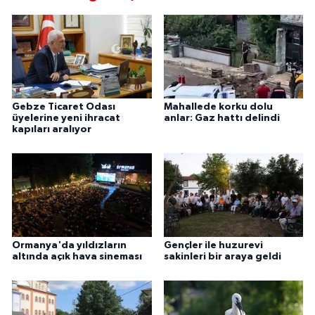
Gebze Ticaret Odası
Mahallede korku dolu
üyelerine yeni ihracat
anlar: Gaz hattı delindi
kapıları aralıyor
Ormanya'da yıldızların
Gençler ile huzurevi
altında açık hava sineması
sakinleri bir araya geldi