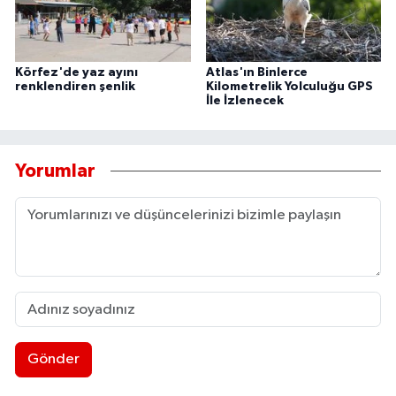
Körfez'de yaz ayını
Atlas'ın Binlerce
renklendiren şenlik
Kilometrelik Yolculuğu GPS
İle İzlenecek
Yorumlar
Gönder