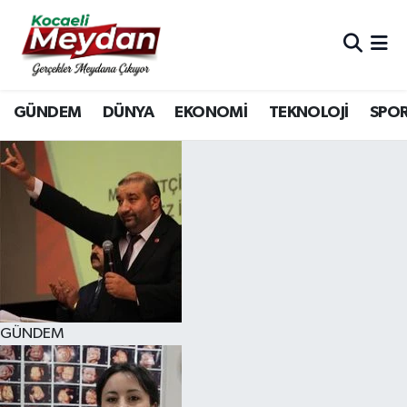
Nöbetçi Eczaneler
GÜNDEM
DÜNYA
EKONOMİ
TEKNOLOJİ
SPO
Hava Durumu
Trafik Durumu
Süper Lig Puan Durumu ve Fikstür
Tüm Manşetler
Son Dakika Haberleri
GÜNDEM
Haber Arşivi