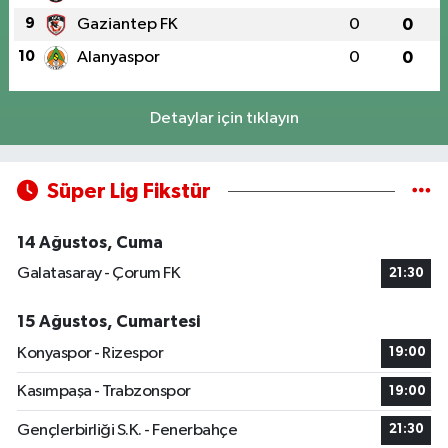
9
Gaziantep FK
0
0
10
Alanyaspor
0
0
Detaylar için tıklayın
Süper Lig Fikstür
14 Ağustos, Cuma
Galatasaray - Çorum FK
21:30
15 Ağustos, Cumartesi
Konyaspor - Rizespor
19:00
Kasımpaşa - Trabzonspor
19:00
Gençlerbirliği S.K. - Fenerbahçe
21:30