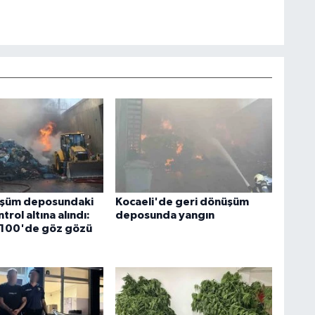
üşüm deposundaki
Kocaeli'de geri dönüşüm
trol altına alındı:
deposunda yangın
-100'de göz gözü