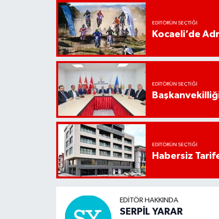
EDITÖRÜN SEÇTIĞI
Kocaeli’de Adr
EDITÖRÜN SEÇTIĞI
Başkanvekilliği
EDITÖRÜN SEÇTIĞI
Habersiz Tarife
EDITÖR HAKKINDA
SERPİL YARAR