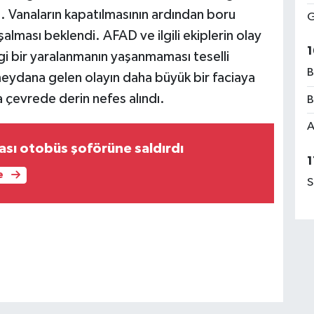
dı. Vanaların kapatılmasının ardından boru
G
şalması beklendi. AFAD ve ilgili ekiplerin olay
1
gi bir yaralanmanın yaşanmaması teselli
B
eydana gelen olayın daha büyük bir faciaya
 çevrede derin nefes alındı.
B
A
sı otobüs şoförüne saldırdı
1
e
S