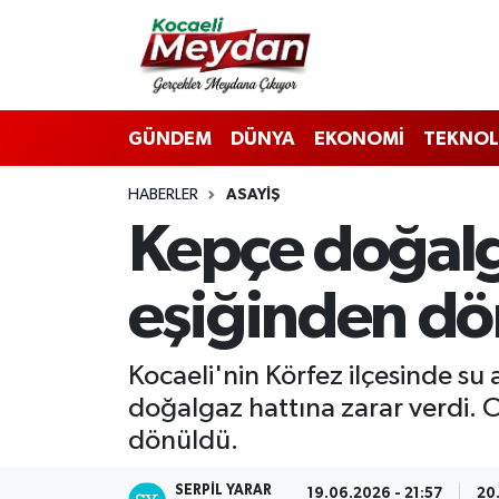
Nöbetçi Eczaneler
GÜNDEM
DÜNYA
EKONOMİ
TEKNOL
Hava Durumu
HABERLER
ASAYIŞ
Trafik Durumu
Kepçe doğalga
Süper Lig Puan Durumu ve Fikstür
eşiğinden d
Tüm Manşetler
Son Dakika Haberleri
Kocaeli'nin Körfez ilçesinde su
doğalgaz hattına zarar verdi.
Haber Arşivi
dönüldü.
SERPİL YARAR
19.06.2026 - 21:57
20