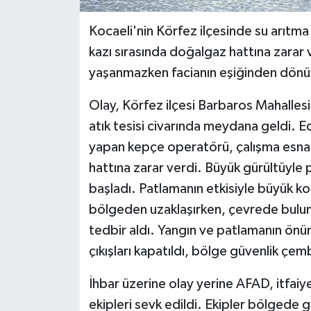
Kocaeli'nin Körfez ilçesinde su arıtm
kazı sırasında doğalgaz hattına zarar
yaşanmazken facianın eşiğinden dönü
Olay, Körfez ilçesi Barbaros Mahallesi
atık tesisi civarında meydana geldi. Ed
yapan kepçe operatörü, çalışma esna
hattına zarar verdi. Büyük gürültüyle
başladı. Patlamanın etkisiyle büyük ko
bölgeden uzaklaşırken, çevrede bulunan
tedbir aldı. Yangın ve patlamanın önün
çıkışları kapatıldı, bölge güvenlik çemb
İhbar üzerine olay yerine AFAD, itfaiy
ekipleri sevk edildi. Ekipler bölgede g