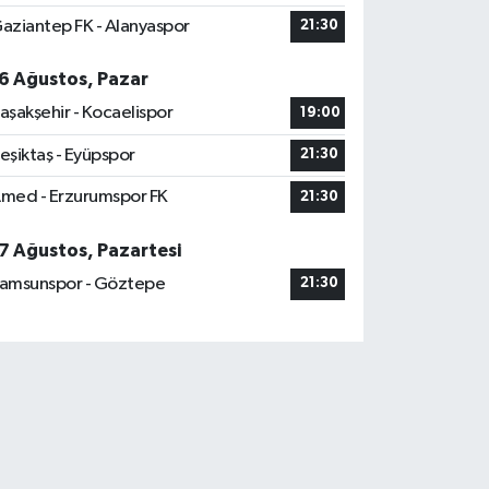
aziantep FK - Alanyaspor
21:30
6 Ağustos, Pazar
aşakşehir - Kocaelispor
19:00
eşiktaş - Eyüpspor
21:30
med - Erzurumspor FK
21:30
7 Ağustos, Pazartesi
amsunspor - Göztepe
21:30