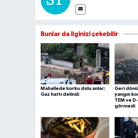
Bunlar da ilginizi çekebilir
Mahallede korku dolu anlar:
Geri dön
Gaz hattı delindi
yangın kon
TEM ve D
görmedi