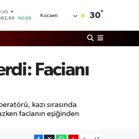
COIN
602,05
%0.69
°
30
Kocaeli
LAR
5986
%0.06
RO
0700
%0.1
RLİN
2438
%0.21
M ALTIN
3.94
%0.32
rdi: Facianı
T100
768
%48
peratörü, kazı sırasında
zken facianın eşiğinden
-
+