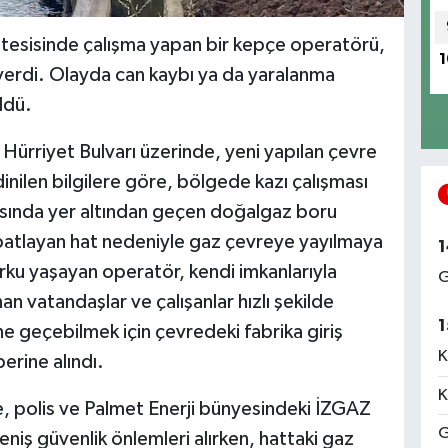
a tesisinde çalışma yapan bir kepçe operatörü,
1
 verdi. Olayda can kaybı ya da yaralanma
ldü.
 Hürriyet Bulvarı üzerinde, yeni yapılan çevre
inilen bilgilere göre, bölgede kazı çalışması
sında yer altından geçen doğalgaz boru
 patlayan hat nedeniyle gaz çevreye yayılmaya
1
rku yaşayan operatör, kendi imkanlarıyla
G
 vatandaşlar ve çalışanlar hızlı şekilde
1
e geçebilmek için çevredeki fabrika giriş
K
erine alındı.
K
e, polis ve Palmet Enerji bünyesindeki İZGAZ
G
eniş güvenlik önlemleri alırken, hattaki gaz