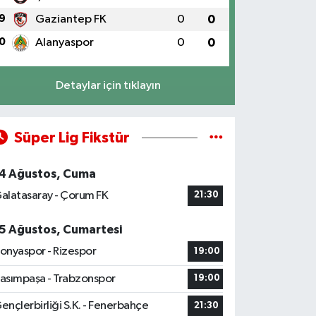
9
Gaziantep FK
0
0
0
Alanyaspor
0
0
Detaylar için tıklayın
Süper Lig Fikstür
4 Ağustos, Cuma
alatasaray - Çorum FK
21:30
5 Ağustos, Cumartesi
onyaspor - Rizespor
19:00
asımpaşa - Trabzonspor
19:00
ençlerbirliği S.K. - Fenerbahçe
21:30