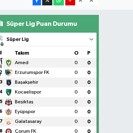
A
A
Süper Lig Puan Durumu
Süper Lig
#
Takım
O
P
1
Amed
0
0
2
Erzurumspor FK
0
0
3
Başakşehir
0
0
4
Kocaelispor
0
0
5
Beşiktaş
0
0
6
Eyüpspor
0
0
7
Galatasaray
0
0
8
Çorum FK
0
0