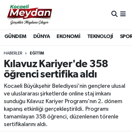
Nöbetçi Eczaneler
GÜNDEM
DÜNYA
EKONOMİ
TEKNOLOJİ
SPO
Hava Durumu
Trafik Durumu
HABERLER
EĞİTİM
Kılavuz Kariyer'de 358
Süper Lig Puan Durumu ve Fikstür
öğrenci sertifika aldı
Tüm Manşetler
Kocaeli Büyükşehir Belediyesi'nin gençlere ulusal
ve uluslararası şirketlerde online staj imkanı
Son Dakika Haberleri
sunduğu Kılavuz Kariyer Programı'nın 2. dönem
kapanış etkinliği gerçekleştirildi. Programı
Haber Arşivi
tamamlayan 358 öğrenci, düzenlenen törenle
sertifikalarını aldı.