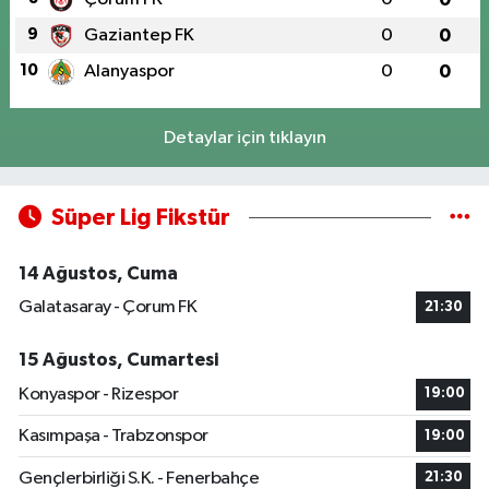
9
Gaziantep FK
0
0
10
Alanyaspor
0
0
Detaylar için tıklayın
Süper Lig Fikstür
14 Ağustos, Cuma
Galatasaray - Çorum FK
21:30
15 Ağustos, Cumartesi
Konyaspor - Rizespor
19:00
Kasımpaşa - Trabzonspor
19:00
Gençlerbirliği S.K. - Fenerbahçe
21:30