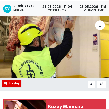
SERPİL YARAR
26.05.2026 - 11:04
26.05.2026 - 11:10
EDITÖR
YAYINLANMA
GÜNCELLEME
Paylaş
-
+
A
A
Kuzey Marmara