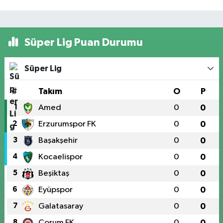
Süper Lig Puan Durumu
Süper Lig
#
Takım
O
P
1
Amed
0
0
2
Erzurumspor FK
0
0
3
Başakşehir
0
0
4
Kocaelispor
0
0
5
Beşiktaş
0
0
6
Eyüpspor
0
0
7
Galatasaray
0
0
8
Çorum FK
0
0