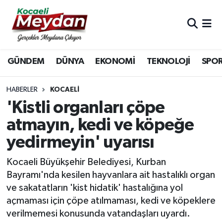
Nöbetçi Eczaneler
GÜNDEM
DÜNYA
EKONOMİ
TEKNOLOJİ
SPO
Hava Durumu
Trafik Durumu
HABERLER
KOCAELI
'Kistli organları çöpe
Süper Lig Puan Durumu ve Fikstür
atmayın, kedi ve köpeğe
yedirmeyin' uyarısı
Tüm Manşetler
Kocaeli Büyükşehir Belediyesi, Kurban
Son Dakika Haberleri
Bayramı'nda kesilen hayvanlara ait hastalıklı organ
ve sakatatların 'kist hidatik' hastalığına yol
Haber Arşivi
açmaması için çöpe atılmaması, kedi ve köpeklere
verilmemesi konusunda vatandaşları uyardı.