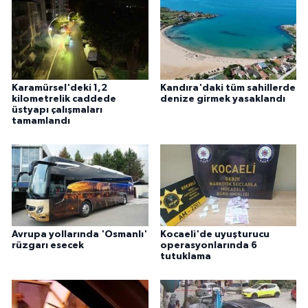
Karamürsel'deki 1,2
Kandıra'daki tüm sahillerde
kilometrelik caddede
denize girmek yasaklandı
üstyapı çalışmaları
tamamlandı
Avrupa yollarında 'Osmanlı'
Kocaeli'de uyuşturucu
rüzgarı esecek
operasyonlarında 6
tutuklama