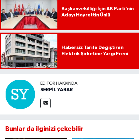
Başkanvekilliği İçin AK Parti’nin
Adayı Hayrettin Ünlü
Habersiz Tarife Değiştiren
Elektrik Şirketine Yargı Freni
EDITÖR HAKKINDA
SERPİL YARAR
Bunlar da ilginizi çekebilir