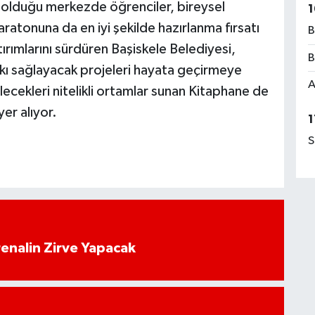
 olduğu merkezde öğrenciler, bireysel
1
aratonuna da en iyi şekilde hazırlanma fırsatı
B
ırımlarını sürdüren Başiskele Belediyesi,
B
tkı sağlayacak projeleri hayata geçirmeye
A
ecekleri nitelikli ortamlar sunan Kitaphane de
yer alıyor.
1
S
enalin Zirve Yapacak