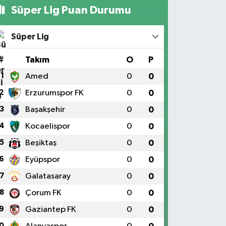
Süper Lig Puan Durumu
Süper Lig
#
Takım
O
P
1
Amed
0
0
2
Erzurumspor FK
0
0
3
Başakşehir
0
0
4
Kocaelispor
0
0
5
Beşiktaş
0
0
6
Eyüpspor
0
0
7
Galatasaray
0
0
8
Çorum FK
0
0
9
Gaziantep FK
0
0
0