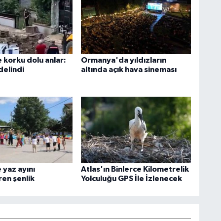
 korku dolu anlar:
Ormanya'da yıldızların
delindi
altında açık hava sineması
 yaz ayını
Atlas'ın Binlerce Kilometrelik
ren şenlik
Yolculuğu GPS İle İzlenecek