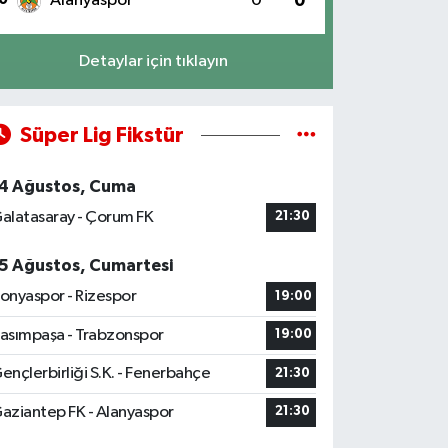
Alanyaspor
0
0
Detaylar için tıklayın
Süper Lig Fikstür
4 Ağustos, Cuma
alatasaray - Çorum FK
21:30
5 Ağustos, Cumartesi
onyaspor - Rizespor
19:00
asımpaşa - Trabzonspor
19:00
ençlerbirliği S.K. - Fenerbahçe
21:30
aziantep FK - Alanyaspor
21:30