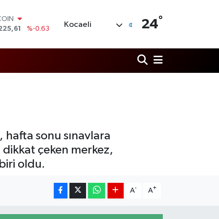
COIN
°
24
Kocaeli
225,61
%-0.63
LAR
6704
%0
RO
,0406
%-0.08
RLİN
2143
%0
M ALTIN
0.40
%0.45
T100
799
%70
, hafta sonu sınavlara
a dikkat çeken merkez,
iri oldu.
-
+
A
A