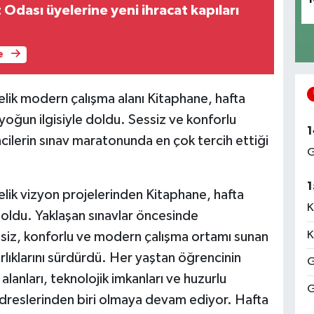
Odası üyelerine yeni ihracat kapıları
e
elik modern çalışma alanı Kitaphane, hafta
yoğun ilgisiyle doldu. Sessiz ve konforlu
1
ilerin sınav maratonunda en çok tercih ettiği
G
1
elik vizyon projelerinden Kitaphane, hafta
K
oldu. Yaklaşan sınavlar öncesinde
K
essiz, konforlu ve modern çalışma ortamı sunan
rlıklarını sürdürdü. Her yaştan öğrencinin
G
lanları, teknolojik imkanları ve huzurlu
G
dreslerinden biri olmaya devam ediyor. Hafta