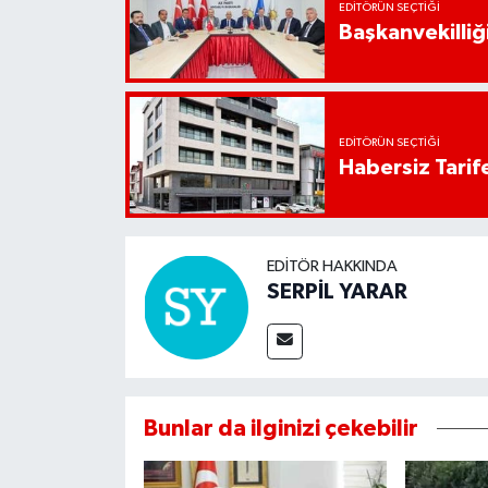
EDITÖRÜN SEÇTIĞI
Başkanvekilliği
EDITÖRÜN SEÇTIĞI
Habersiz Tarife
EDITÖR HAKKINDA
SERPİL YARAR
Bunlar da ilginizi çekebilir