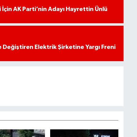
 İçin AK Parti’nin Adayı Hayrettin Ünlü
 Değiştiren Elektrik Şirketine Yargı Freni