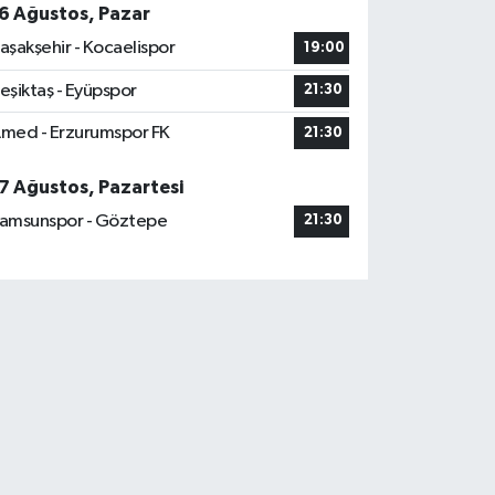
6 Ağustos, Pazar
aşakşehir - Kocaelispor
19:00
eşiktaş - Eyüpspor
21:30
med - Erzurumspor FK
21:30
7 Ağustos, Pazartesi
amsunspor - Göztepe
21:30