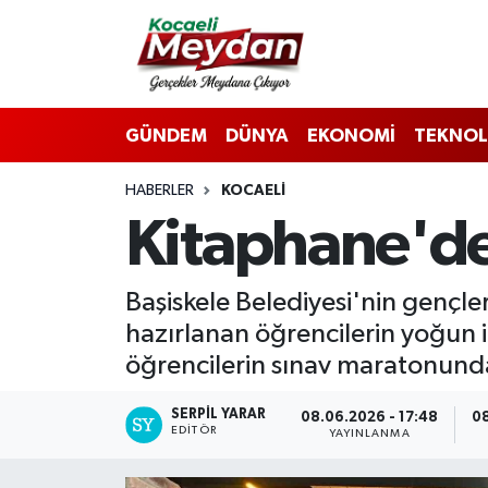
Nöbetçi Eczaneler
GÜNDEM
DÜNYA
EKONOMİ
TEKNOL
Hava Durumu
HABERLER
KOCAELI
Trafik Durumu
Kitaphane'de
Süper Lig Puan Durumu ve Fikstür
Başiskele Belediyesi'nin gençle
Tüm Manşetler
hazırlanan öğrencilerin yoğun i
Son Dakika Haberleri
öğrencilerin sınav maratonunda 
Haber Arşivi
SERPİL YARAR
08.06.2026 - 17:48
08
EDITÖR
YAYINLANMA