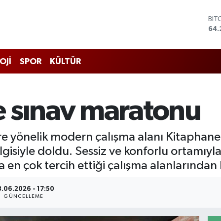
BIT
64.
DO
47,
EU
OJİ
SPOR
KÜLTÜR
55
STE
64,
GRA
 sınav maratonu
651
BİS
13.
re yönelik modern çalışma alanı Kitaphane
lgisiyle doldu. Sessiz ve konforlu ortamıyl
en çok tercih ettiği çalışma alanlarından b
.06.2026 - 17:50
GÜNCELLEME