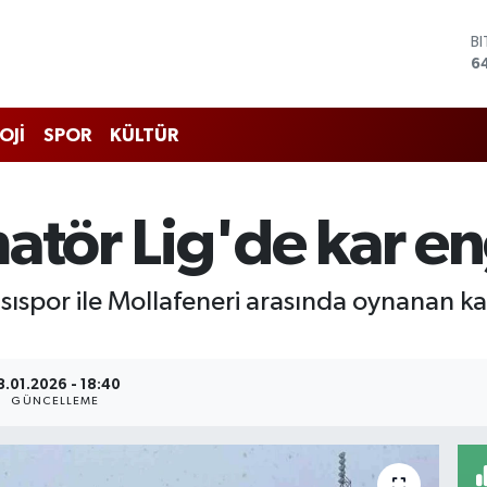
B
6
D
4
E
OJİ
SPOR
KÜLTÜR
5
S
6
G
atör Lig'de kar en
6
B
1
sıspor ile Mollafeneri arasında oynanan ka
8.01.2026 - 18:40
GÜNCELLEME