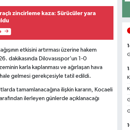
raçlı zincirleme kaza: Sürücüler yara
uldu
e
1
ğışının etkisini artırması üzerine hakem
G
26. dakikasında Dilovasıspor'un 1-0
minin karla kaplanması ve ağırlaşan hava
1
hale gelmesi gerekçesiyle tatil edildi.
K
K
rtlarda tamamlanacağına ilişkin kararın, Kocaeli
rafından ilerleyen günlerde açıklanacağı
G
G
1