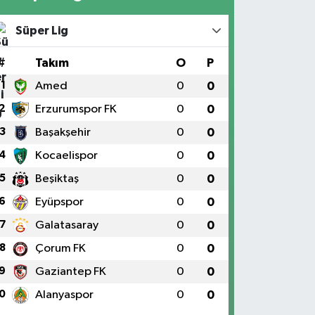
Süper Lig
#
Takım
O
P
1
Amed
0
0
2
Erzurumspor FK
0
0
3
Başakşehir
0
0
4
Kocaelispor
0
0
5
Beşiktaş
0
0
6
Eyüpspor
0
0
7
Galatasaray
0
0
8
Çorum FK
0
0
9
Gaziantep FK
0
0
0
Alanyaspor
0
0