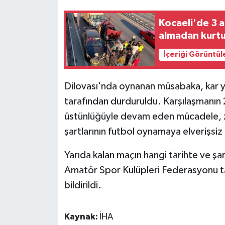
Kocaeli'de 3 a
almadan kurt
İçeriği Görüntül
Dilovası'nda oynanan müsabaka, kar ya
tarafından durduruldu. Karşılaşmanın 
üstünlüğüyle devam eden mücadele, ze
şartlarının futbol oynamaya elverişsiz 
Yarıda kalan maçın hangi tarihte ve şa
Amatör Spor Kulüpleri Federasyonu ta
bildirildi.
Kaynak:
İHA