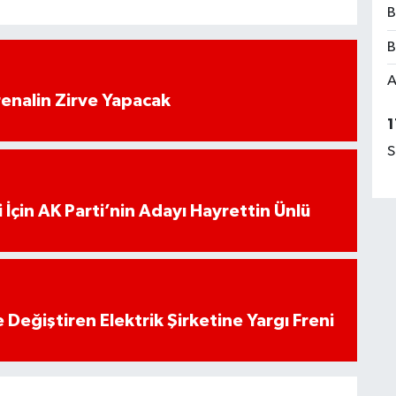
B
B
A
enalin Zirve Yapacak
1
S
 İçin AK Parti’nin Adayı Hayrettin Ünlü
 Değiştiren Elektrik Şirketine Yargı Freni