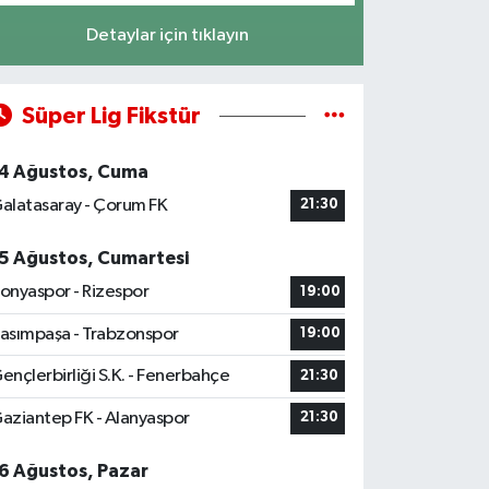
Detaylar için tıklayın
Süper Lig Fikstür
4 Ağustos, Cuma
alatasaray - Çorum FK
21:30
5 Ağustos, Cumartesi
onyaspor - Rizespor
19:00
asımpaşa - Trabzonspor
19:00
ençlerbirliği S.K. - Fenerbahçe
21:30
aziantep FK - Alanyaspor
21:30
6 Ağustos, Pazar