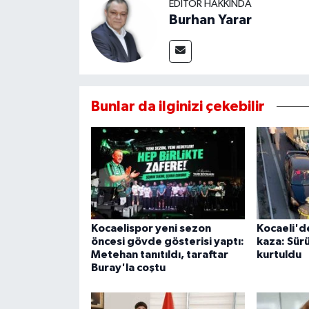
EDITÖR HAKKINDA
Burhan Yarar
Bunlar da ilginizi çekebilir
Kocaelispor yeni sezon
Kocaeli'de
öncesi gövde gösterisi yaptı:
kaza: Sür
Metehan tanıtıldı, taraftar
kurtuldu
Buray'la coştu