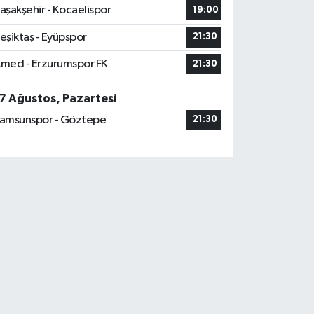
aşakşehir - Kocaelispor
19:00
eşiktaş - Eyüpspor
21:30
med - Erzurumspor FK
21:30
7 Ağustos, Pazartesi
amsunspor - Göztepe
21:30