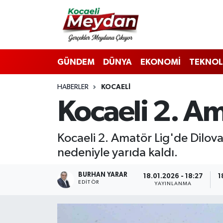
Nöbetçi Eczaneler
GÜNDEM
DÜNYA
EKONOMİ
TEKNOL
Hava Durumu
HABERLER
KOCAELI
Trafik Durumu
Kocaeli 2. Am
Süper Lig Puan Durumu ve Fikstür
Kocaeli 2. Amatör Lig'de Dilova
Tüm Manşetler
nedeniyle yarıda kaldı.
Son Dakika Haberleri
BURHAN YARAR
18.01.2026 - 18:27
1
EDITÖR
YAYINLANMA
Haber Arşivi