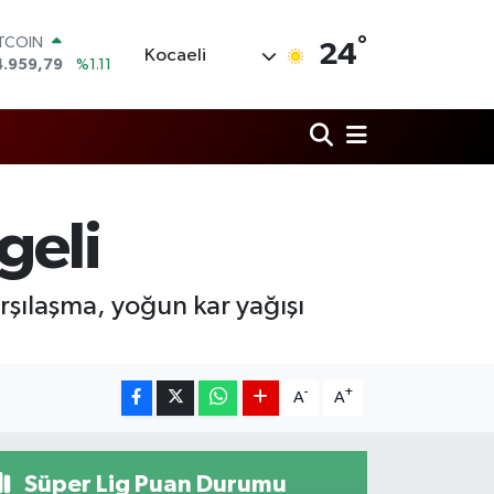
ITCOIN
°
24
Kocaeli
4.959,79
%1.11
OLAR
7,7436
%0.18
URO
5,2510
%0.32
TERLİN
4,4811
%0.38
RAM ALTIN
geli
660.55
%0.03
İST100
3.779
%-14
rşılaşma, yoğun kar yağışı
-
+
A
A
Süper Lig Puan Durumu