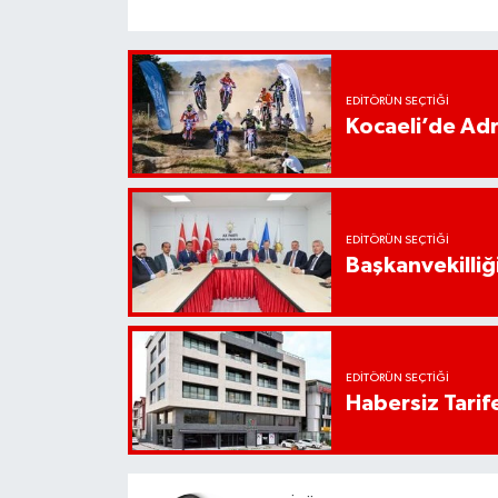
EDITÖRÜN SEÇTIĞI
Kocaeli’de Adr
EDITÖRÜN SEÇTIĞI
Başkanvekilliği
EDITÖRÜN SEÇTIĞI
Habersiz Tarife