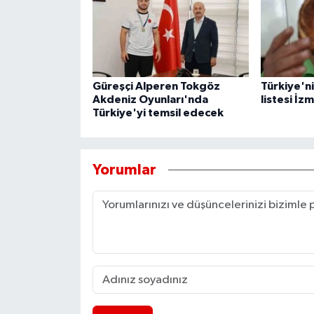
Güreşçi Alperen Tokgöz
Türkiye'nin
Akdeniz Oyunları'nda
listesi İzm
Türkiye'yi temsil edecek
Yorumlar