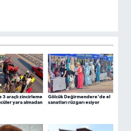
 3 araçlı zincirleme
Gölcük Değirmendere'de el
ücüler yara almadan
sanatları rüzgarı esiyor