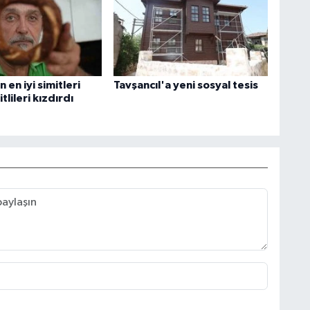
 en iyi simitleri
Tavşancıl'a yeni sosyal tesis
itlileri kızdırdı