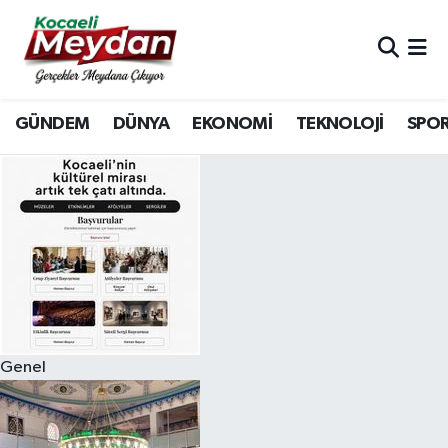
Nöbetçi Eczaneler
GÜNDEM
DÜNYA
EKONOMİ
TEKNOLOJİ
SPO
Hava Durumu
Trafik Durumu
Süper Lig Puan Durumu ve Fikstür
Tüm Manşetler
Son Dakika Haberleri
Genel
Haber Arşivi