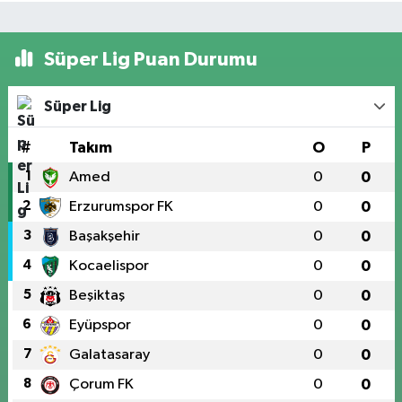
Süper Lig Puan Durumu
Süper Lig
#
Takım
O
P
1
Amed
0
0
2
Erzurumspor FK
0
0
3
Başakşehir
0
0
4
Kocaelispor
0
0
5
Beşiktaş
0
0
6
Eyüpspor
0
0
7
Galatasaray
0
0
8
Çorum FK
0
0