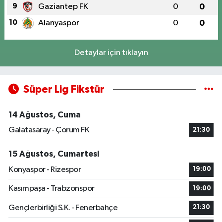
9
Gaziantep FK
0
0
10
Alanyaspor
0
0
Detaylar için tıklayın
Süper Lig Fikstür
14 Ağustos, Cuma
Galatasaray - Çorum FK
21:30
15 Ağustos, Cumartesi
Konyaspor - Rizespor
19:00
Kasımpaşa - Trabzonspor
19:00
Gençlerbirliği S.K. - Fenerbahçe
21:30