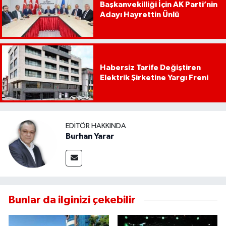
Başkanvekilliği İçin AK Parti’nin
Adayı Hayrettin Ünlü
Habersiz Tarife Değiştiren
Elektrik Şirketine Yargı Freni
EDITÖR HAKKINDA
Burhan Yarar
Bunlar da ilginizi çekebilir