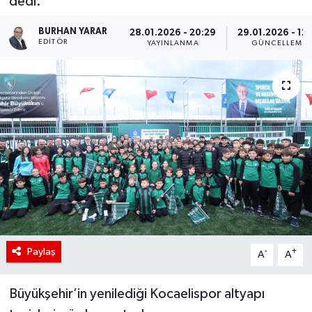
dedi.
BURHAN YARAR
28.01.2026 - 20:29
29.01.2026 - 12:
EDITÖR
YAYINLANMA
GÜNCELLEME
Paylaş
-
+
A
A
Büyükşehir’in yenilediği Kocaelispor altyapı