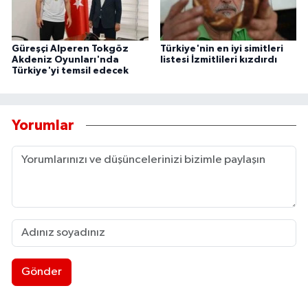
Güreşçi Alperen Tokgöz
Türkiye'nin en iyi simitleri
Akdeniz Oyunları'nda
listesi İzmitlileri kızdırdı
Türkiye'yi temsil edecek
Yorumlar
Gönder