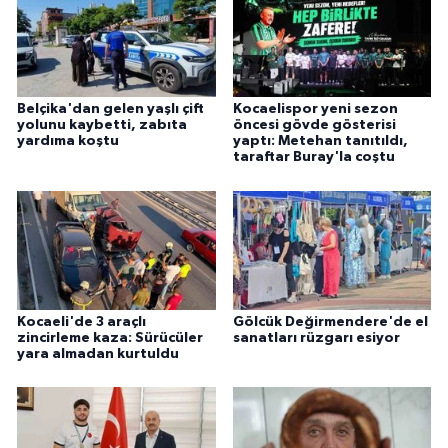
Belçika'dan gelen yaşlı çift
Kocaelispor yeni sezon
yolunu kaybetti, zabıta
öncesi gövde gösterisi
yardıma koştu
yaptı: Metehan tanıtıldı,
taraftar Buray'la coştu
Kocaeli'de 3 araçlı
Gölcük Değirmendere'de el
zincirleme kaza: Sürücüler
sanatları rüzgarı esiyor
yara almadan kurtuldu